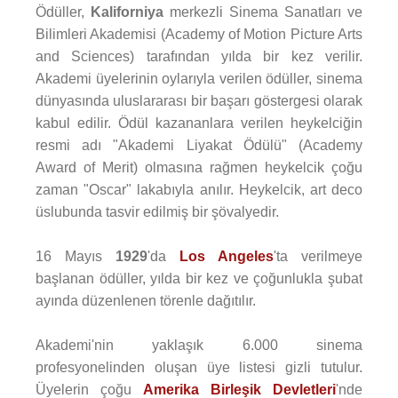
Ödüller,
Kaliforniya
merkezli Sinema Sanatları ve
Bilimleri Akademisi (Academy of Motion Picture Arts
and Sciences) tarafından yılda bir kez verilir.
Akademi üyelerinin oylarıyla verilen ödüller, sinema
dünyasında uluslararası bir başarı göstergesi olarak
kabul edilir. Ödül kazananlara verilen heykelciğin
resmi adı "Akademi Liyakat Ödülü" (Academy
Award of Merit) olmasına rağmen heykelcik çoğu
zaman "Oscar" lakabıyla anılır. Heykelcik, art deco
üslubunda tasvir edilmiş bir şövalyedir.
16 Mayıs
1929
'da
Los Angeles
'ta verilmeye
başlanan ödüller, yılda bir kez ve çoğunlukla şubat
ayında düzenlenen törenle dağıtılır.
Akademi'nin yaklaşık 6.000 sinema
profesyonelinden oluşan üye listesi gizli tutulur.
Üyelerin çoğu
Amerika Birleşik Devletleri
'nde