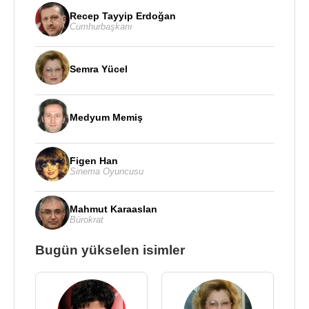
Recep Tayyip Erdoğan
Cumhurbaşkanı
Semra Yücel
Medyum Memiş
Figen Han
Sinema Oyuncusu
Mahmut Karaaslan
Bürokrat
Bugün yükselen isimler