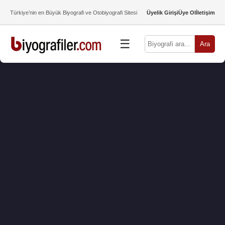
Türkiye’nin en Büyük Biyografi ve Otobiyografi Sitesi
Üyelik Girişi
Üye Ol
İletişim
☰
Ara