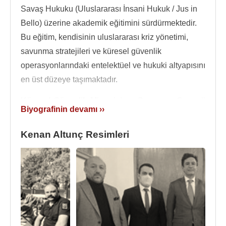
Savaş Hukuku (Uluslararası İnsani Hukuk / Jus in
Bello) üzerine akademik eğitimini sürdürmektedir.
Bu eğitim, kendisinin uluslararası kriz yönetimi,
savunma stratejileri ve küresel güvenlik
operasyonlarındaki entelektüel ve hukuki altyapısını
en üst düzeye taşımaktadır.
Küresel Güvenlik Mimarisi ve Savunma Sanayii
Biyografinin devamı ››
Vizyonu
Güvenlik ve savunma sanayii sektörlerindeki
Kenan Altunç Resimleri
faaliyetlerine erken yaşlarda başlayan
Kenan
Altunç
, kariyerini ulusal ve uluslararası operasyon
yönetimi üzerine inşa etmiştir. Türkiye’nin savunma
teknolojilerinde küresel gücü olma yolunda
ilerleyen
Oscorp Silah Savunma Endüstrisi
bünyesinde Yönetim Kurulu Başkan Yardımcısı (2.
Başkan) olarak stratejik kararlara imza atmaktadır.