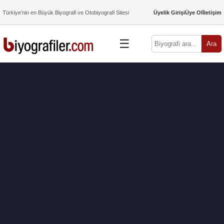
Türkiye’nin en Büyük Biyografi ve Otobiyografi Sitesi
Üyelik Girişi
Üye Ol
İletişim
☰
Ara