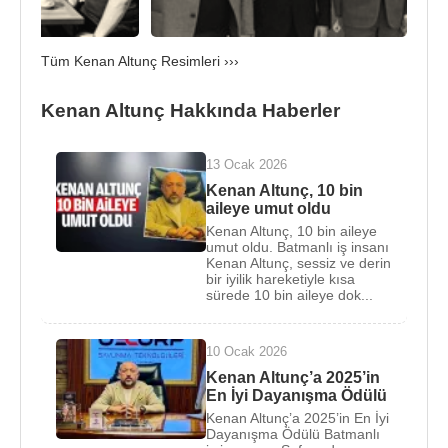
Bu doğrultuda, büyük ölçekli kriz yönetimi,
savunma teknolojileri transferi, saha hakimiyeti ve
operasyonel koordinasyon süreçlerini başarıyla
Tüm Kenan Altunç Resimleri ›››
yönetmektedir.
Kenan Altunç Hakkında Haberler
Uluslararası standartlarda yüksek güvenlik
çözümleri sunmak amacıyla kurulan
Black Lion
13 Ocak 2026
Uluslararası Koruma ve Güvenlik yapılanması
nın
Kenan Altunç, 10 bin
Yönetim Kurulu Başkanı olarak görev yapmaktadır.
aileye umut oldu
Türkiye'de görevini başarıyla tamamlamış, üst
Kenan Altunç, 10 bin aileye
düzey saha tecrübesine sahip emekli askeri
umut oldu. Batmanlı iş insanı
Kenan Altunç, sessiz ve derin
personellerden oluşan bu elit kadronun liderliğini
bir iyilik hareketiyle kısa
yürüten Altunç; küresel çaptaki riskli operasyonlara,
sürede 10 bin aileye dok...
stratejik koruma süreçlerine ve saha yönetimlerine
yön vermektedir.
10 Ocak 2026
Kenan Altunç’a 2025’in
Türk Dünyası, Askeri Diplomasi ve Konsolosluk
En İyi Dayanışma Ödülü
Süreci
Kenan Altunç’a 2025’in En İyi
Kenan Altunç
'un
Orta Asya
ve Türk dünyası
Dayanışma Ödülü Batmanlı