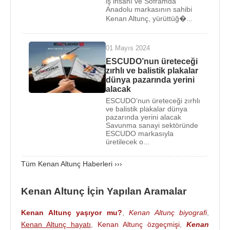
iş insanı ve Soframda
coğrafyasındaki faaliyetleri, bölgenin milli güvenlik
Anadolu markasının sahibi
mimarisine katkı sunacak stratejik boyutlara
Kenan Altunç, yürüttüğ�...
ulaşmıştır.
Kırgızistan
Cumhuriyeti Devlet Sınır
Komutanlığı ile stratejik savunma, sınır güvenliği,
01 Mayıs 2024
teknoloji transferi ve askeri tedarik alanlarında
ESCUDO’nun üreteceği
resmi düzeyde kritik anlaşmalara imza atan Altunç,
zırhlı ve balistik plakalar
dünya pazarında yerini
bölgede savunma sanayii yatırımlarının ve
alacak
ortaklıklarının hayata geçirilmesinde anahtar bir rol
ESCUDO’nun üreteceği zırhlı
oynamıştır.
ve balistik plakalar dünya
pazarında yerini alacak
Savunma sanayi sektöründe
Bu derin askeri diplomasi, ticari güven ve stratejik iş
ESCUDO markasıyla
birliğinin bir nişanesi olarak; 2023 yılı Mart ayında
üretilecek o...
Kırgızistan
Cumhuriyeti tarafından Türkiye
Tüm Kenan Altunç Haberleri ›››
Cumhuriyeti Dışişleri Bakanlığı’na resmi nota
iletilmiştir. İletilen bu nota kapsamında Altunç'un
Kenan Altunç İçin Yapılan Aramalar
adı,
Muğla
Fahri Konsolosluğu adaylığı süreci ile
diplomatik kulislerde ve kamuoyunda güçlü bir
Kenan Altunç yaşıyor mu?
,
Kenan Altunç biyografi
,
şekilde gündeme gelmiştir.
Kenan Altunç hayatı
,
Kenan Altunç özgeçmişi
,
Kenan