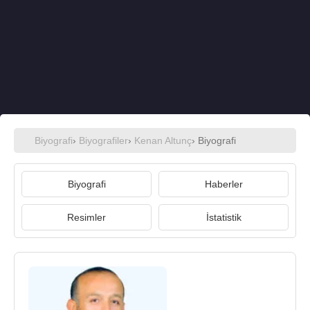
Biyografi
›
Biyografiler
›
Kenan Altunç
› Biyografi
Biyografi
Haberler
Resimler
İstatistik