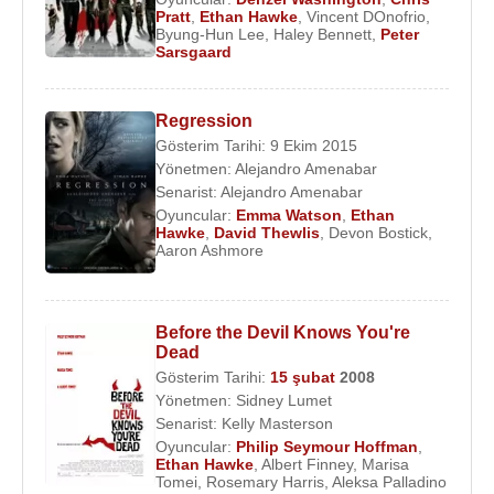
Pratt
,
Ethan Hawke
,
Vincent DOnofrio
,
Byung-Hun Lee
,
Haley Bennett
,
Peter
Sarsgaard
Regression
Gösterim Tarihi: 9 Ekim 2015
Yönetmen:
Alejandro Amenabar
Senarist:
Alejandro Amenabar
Oyuncular:
Emma Watson
,
Ethan
Hawke
,
David Thewlis
,
Devon Bostick
,
Aaron Ashmore
Before the Devil Knows You're
Dead
Gösterim Tarihi:
15 şubat
2008
Yönetmen:
Sidney Lumet
Senarist:
Kelly Masterson
Oyuncular:
Philip Seymour Hoffman
,
Ethan Hawke
,
Albert Finney
,
Marisa
Tomei
,
Rosemary Harris
,
Aleksa Palladino