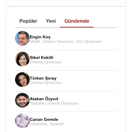
Popüler
Yeni
Gündemde
Engin Koç
Model
,
Sinema Oyuncusu
,
Dizi Oyuncusu
Sibel Kekilli
Sinema Oyuncusu
Türkan Şoray
Sinema Oyuncusu
Atakan Özyurt
Youtuber
,
Sinema Oyuncusu
Canan Gerede
Yönetmen
,
Senarist