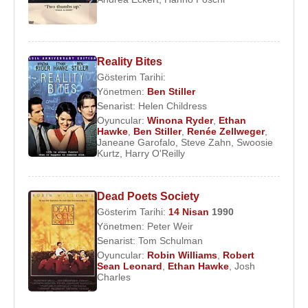
Reality Bites
Gösterim Tarihi:
Yönetmen:
Ben Stiller
Senarist:
Helen Childress
Oyuncular:
Winona Ryder
,
Ethan
Hawke
,
Ben Stiller
,
Renée Zellweger
,
Janeane Garofalo
,
Steve Zahn
,
Swoosie
Kurtz
,
Harry O'Reilly
Dead Poets Society
Gösterim Tarihi:
14 Nisan
1990
Yönetmen:
Peter Weir
Senarist:
Tom Schulman
Oyuncular:
Robin Williams
,
Robert
Sean Leonard
,
Ethan Hawke
,
Josh
Charles