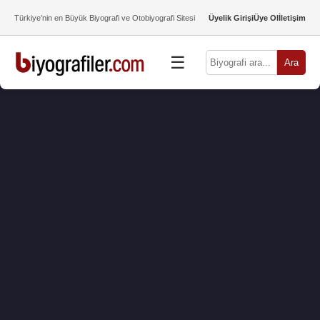
Türkiye’nin en Büyük Biyografi ve Otobiyografi Sitesi
Üyelik Girişi
Üye Ol
İletişim
☰
Ara