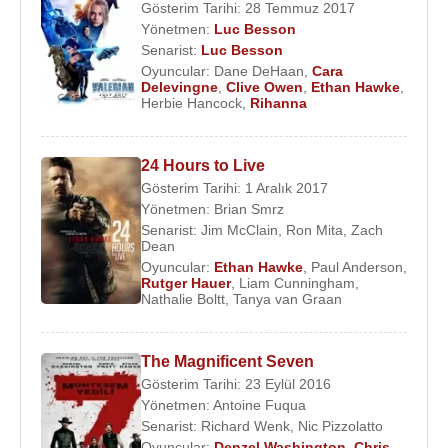
Gösterim Tarihi: 28 Temmuz 2017
Yönetmen:
Luc Besson
Senarist:
Luc Besson
Oyuncular:
Dane DeHaan
,
Cara
Delevingne
,
Clive Owen
,
Ethan Hawke
,
Herbie Hancock
,
Rihanna
24 Hours to Live
Gösterim Tarihi: 1 Aralık 2017
Yönetmen:
Brian Smrz
Senarist:
Jim McClain
,
Ron Mita
,
Zach
Dean
Oyuncular:
Ethan Hawke
,
Paul Anderson
,
Rutger Hauer
,
Liam Cunningham
,
Nathalie Boltt
,
Tanya van Graan
The Magnificent Seven
Gösterim Tarihi: 23 Eylül 2016
Yönetmen:
Antoine Fuqua
Senarist:
Richard Wenk
,
Nic Pizzolatto
Oyuncular:
Denzel Washington
,
Chris