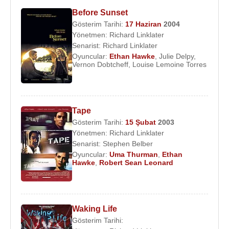
Before Sunset
Gösterim Tarihi:
17 Haziran
2004
Yönetmen:
Richard Linklater
Senarist:
Richard Linklater
Oyuncular:
Ethan Hawke
,
Julie Delpy
,
Vernon Dobtcheff
,
Louise Lemoine Torres
Tape
Gösterim Tarihi:
15 Şubat
2003
Yönetmen:
Richard Linklater
Senarist:
Stephen Belber
Oyuncular:
Uma Thurman
,
Ethan
Hawke
,
Robert Sean Leonard
Waking Life
Gösterim Tarihi: