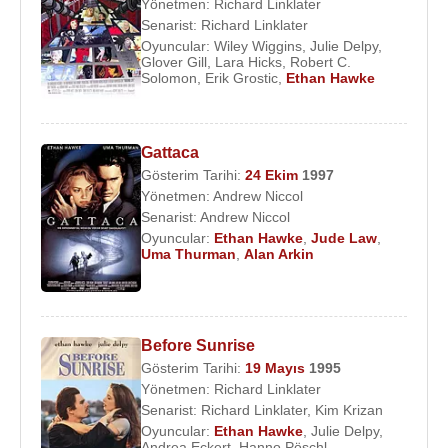
Yönetmen:
Richard Linklater
Senarist:
Richard Linklater
Oyuncular:
Wiley Wiggins
,
Julie Delpy
,
Glover Gill
,
Lara Hicks
,
Robert C.
Solomon
,
Erik Grostic
,
Ethan Hawke
Gattaca
Gösterim Tarihi:
24 Ekim
1997
Yönetmen:
Andrew Niccol
Senarist:
Andrew Niccol
Oyuncular:
Ethan Hawke
,
Jude Law
,
Uma Thurman
,
Alan Arkin
Before Sunrise
Gösterim Tarihi:
19 Mayıs
1995
Yönetmen:
Richard Linklater
Senarist:
Richard Linklater
,
Kim Krizan
Oyuncular:
Ethan Hawke
,
Julie Delpy
,
Andrea Eckert
,
Hanno Pöschl