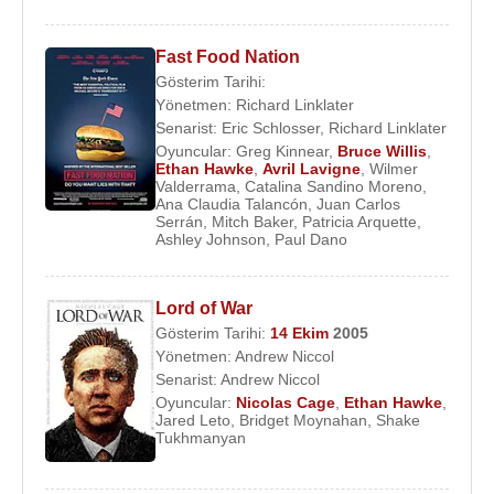
Fast Food Nation
Gösterim Tarihi:
Yönetmen:
Richard Linklater
Senarist:
Eric Schlosser
,
Richard Linklater
Oyuncular:
Greg Kinnear
,
Bruce Willis
,
Ethan Hawke
,
Avril Lavigne
,
Wilmer
Valderrama
,
Catalina Sandino Moreno
,
Ana Claudia Talancón
,
Juan Carlos
Serrán
,
Mitch Baker
,
Patricia Arquette
,
Ashley Johnson
,
Paul Dano
Lord of War
Gösterim Tarihi:
14 Ekim
2005
Yönetmen:
Andrew Niccol
Senarist:
Andrew Niccol
Oyuncular:
Nicolas Cage
,
Ethan Hawke
,
Jared Leto
,
Bridget Moynahan
,
Shake
Tukhmanyan