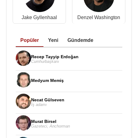
2017 - Loving Pablo (Shepard) (Sinema filmi)
2016 -
The Magnificent Seven
/Muhteşem Yedili
Jake Gyllenhaal
Denzel Washington
(Bartholomew Bogue) (Sinema filmi)
2016 - Jackie (Robert F. Kennedy) (Sinema filmi)
2015 - The Slap (Hector Apostolou) (Tv Dizisi)
Popüler
Yeni
Gündemde
2015 -
Black Mass
/ Kara Düzen (Brian Halloran)
(Sinema filmi)
Recep Tayyip Erdoğan
2015 - Experimenter (Stanley Milgram) (Sinema
Cumhurbaşkanı
filmi)
2014 - Pawn Sacrifice (William Lombardy) (Sinema
Medyum Memiş
filmi)
2013 - Very Good Girls (Fitzsimmons) (Sinema
filmi)
Necat Gülseven
İş adamı
2013 - The Killing (Ray Seward) (Tv Dizisi)
2013 - Night Moves (Harmon) (Sinema filmi)
Murat Birsel
2013 - Mavi Yasemin (Dwight Westlake) (Sinema
Gazeteci
,
Anchorman
filmi)
2013 - Lovelace (Chuck Traynor) (Sinema filmi)