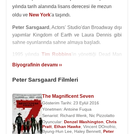
yılında tarih alanında lisans derecesi ile mezun
oldu ve
New York
'a taşındı.
Peter Sarsgaard
, Actors' Studio'dan Broadway dışı
yapımlar Kingdom of Earth ve Laura Dennis gibi
sahne oyunlarında sahne almaya başladı.
1995 yılında
Tim Robbins
'in yönettiği Dead Man
Walking adlı filmde bir cinayet kurbanını
Biyografinin devamı ››
canlandırarak ilk uzun metrajlı filmine imza attı. Üç
yıl sonra 1998 yılında
The Man in the Iron Mask
/
Peter Sarsgaard Filmleri
Demir Maskeli Adam
filminde
John Malkovich
'in
canlandırdığı Athos'un oğlu Raoul rolüyle ilk önemli
The Magnificent Seven
rolünü üstlendi.
Gösterim Tarihi: 23 Eylül 2016
Yönetmen:
Antoine Fuqua
1990'ların ortasından itibaren de filmlerde yer
Senarist:
Richard Wenk
,
Nic Pizzolatto
almaya başlayan
Peter Sarsgaard
, 2003 yapımı
Oyuncular:
Denzel Washington
,
Chris
Shattered Glass filmi ile En İyi Yardımcı Erkek
Pratt
,
Ethan Hawke
,
Vincent DOnofrio
,
Byung-Hun Lee
,
Haley Bennett
,
Peter
Oyuncu dalında Altın Küre'ye aday gösterilmiş, aynı