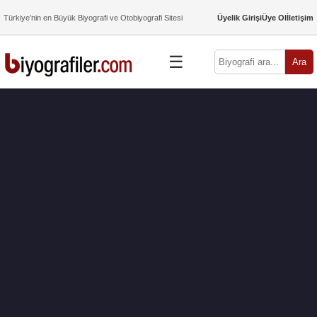
Türkiye’nin en Büyük Biyografi ve Otobiyografi Sitesi
Üyelik Girişi
Üye Ol
İletişim
☰
Ara