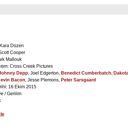
 Kara Düzen
Scott Cooper
rk Mallouk
ıtım: Cross Creek Pictures
Johnny Depp
,
Joel Edgerton
,
Benedict Cumberbatch
,
Dakot
evin Bacon
,
Jesse Plemons
,
Peter Sarsgaard
rihi: 16 Ekim 2015
ye / Gerilim
k
le