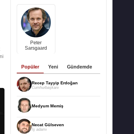
Peter
Sarsgaard
k
ni
Popüler
Yeni
Gündemde
Recep Tayyip Erdoğan
Cumhurbaşkanı
Medyum Memiş
Necat Gülseven
İş adamı