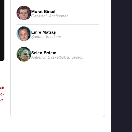
Murat Birsel
Gazeteci
,
Anchorman
Emre Matraş
Şarkıcı
,
İş adamı
Selen Erdem
Antrenör
,
Basketbolcu
,
Sporcu
ck
ack
r?
,