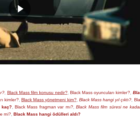
or?
,
Black Mass film konusu nedir?
,
Black Mass oyuncuları kimler?
,
Bla
rı kimler?
,
Black Mass yönetmeni kim?
,
Black Mass hangi yıl çıktı?
,
Bl
 kaç?
,
Black Mass fragman var mı?
,
Black Mass film süresi ne kada
ye mi?
,
Black Mass hangi ödülleri aldı?