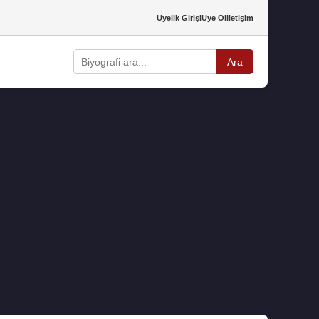
Üyelik Girişi
Üye Ol
İletişim
Ara