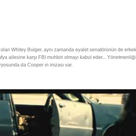
n olan Whitey Bulger, aynı zamanda eyalet senatörünün de erke
mafya ailesine karşı FBI muhbiri olmayı kabul eder... Yönetmenliği
aryosunda da Cooper ın imzası var.