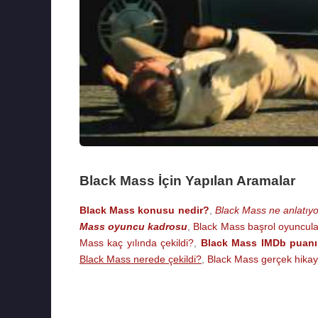
Black Mass İçin Yapılan Aramalar
Black Mass konusu nedir?
,
Black Mass ne anlatıy
Mass oyuncu kadrosu
,
Black Mass başrol oyuncula
Mass kaç yılında çekildi?
,
Black Mass IMDb puanı
Black Mass nerede çekildi?
,
Black Mass gerçek hika