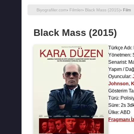
Biyografiler.com
›
Filmler
›
Black Mass (2015)
› Film
Black Mass (2015)
Türkçe Adı:
Yönetmen:
Senarist:
Ma
Yapım / Dağ
Oyuncular:
Johnson
,
K
Gösterim Ta
Türü: Polisi
Süre: 2s 3d
Ülke: ABD
Fragmanı İz