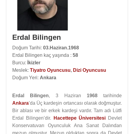
Erdal Bilingen
Doğum Tarihi:
03.Haziran.1968
Erdal Bilingen kaç yaşında :
58
Burcu:
İkizler
Meslek:
Tiyatro Oyuncusu
,
Dizi Oyuncusu
Doğum Yeri:
Ankara
Erdal Bilingen
, 3 Haziran
1968
tarihinde
Ankara
’da Üç kardeşin ortancası olarak doğmuştur.
Bir ablası ve bir erkek kardeşi vardır. Tam adı Lütfi
Erdal Bilingen’dir.
Hacettepe Üniversitesi
Devlet
Konservatuvarı Oyunculuk Ana Sanat Dalından
mezun olmuştur. Mezun olduktan sonra da Devlet