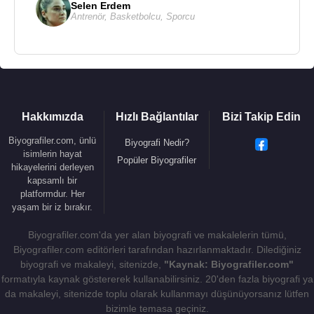
Selen Erdem
Antrenör
,
Basketbolcu
,
Sporcu
Hakkımızda
Hızlı Bağlantılar
Bizi Takip Edin
Biyografiler.com, ünlü
Biyografi Nedir?
isimlerin hayat
Popüler Biyografiler
hikayelerini derleyen
kapsamlı bir
platformdur. Her
yaşam bir iz bırakır.
Biyografiler.com'da yer alan biyografi ve makalelerin tümü,
Biyografiler.com editörleri tarafından hazırlanmaktadır. Dilediğiniz
biyografi ve makaleyi, sitenizde,
"Kaynak: Biyografiler.com"
formatıyla kaynak göstererek kullanabilirsiniz. 20'den fazla biyografi ya
da makaleyi, sitenizde toplu olarak kullanmayı düşünüyorsanız lütfen
bizimle temasa geçiniz.