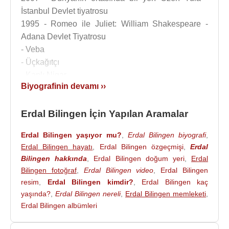
İstanbul Devlet tiyatrosu
1995 - Romeo ile Juliet: William Shakespeare -
Adana Devlet Tiyatrosu
- Veba
- Üçkağıtçı
- Kanlı Nigar
Biyografinin devamı ››
- Oyunun Oyunu
- Sahipsiz Kayık
Erdal Bilingen İçin Yapılan Aramalar
- Toroslardan Öteye
- Bozuk Düzen
Erdal Bilingen yaşıyor mu?
,
Erdal Bilingen biyografi
,
- Midas’ın Kulakları : Güngör Dilmen
Erdal Bilingen hayatı
,
Erdal Bilingen özgeçmişi
,
Erdal
- Cadı Kazanı
Bilingen hakkında
,
Erdal Bilingen doğum yeri
,
Erdal
- Mevlana
Bilingen fotoğraf
,
Erdal Bilingen video
,
Erdal Bilingen
resim
,
Erdal Bilingen kimdir?
,
Erdal Bilingen kaç
Filmleri ve Dizileri
:
yaşında?
,
Erdal Bilingen nereli
,
Erdal Bilingen memleketi
,
Oyuncu
:
Erdal Bilingen albümleri
2015 - Kırgın Çiçekler (Tevfik) (TV Dizisi)
2013 - Doksanlar (Orhan Aksoy)(TV Dizisi)