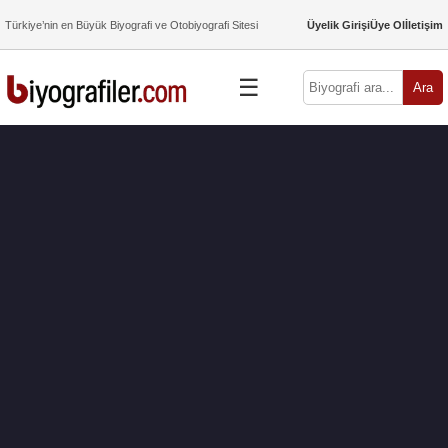
Türkiye’nin en Büyük Biyografi ve Otobiyografi Sitesi
Üyelik Girişi
Üye Ol
İletişim
☰
Ara