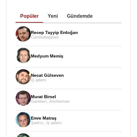
Popüler
Yeni
Gündemde
Recep Tayyip Erdoğan
Cumhurbaşkanı
Medyum Memiş
Necat Gülseven
İş adamı
Murat Birsel
Gazeteci
,
Anchorman
Emre Matraş
Şarkıcı
,
İş adamı