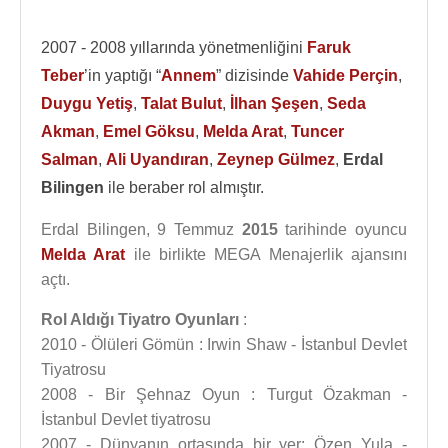
2007 - 2008 yıllarında yönetmenliğini
Faruk
Teber
’in yaptığı “
Annem
” dizisinde
Vahide Perçin
,
Duygu Yetiş
,
Talat Bulut
,
İlhan Şeşen
,
Seda
Akman
,
Emel Göksu
,
Melda Arat
,
Tuncer
Salman
,
Ali Uyandıran
,
Zeynep Gülmez
,
Erdal
Bilingen
ile beraber rol almıştır.
Erdal Bilingen, 9 Temmuz
2015
tarihinde oyuncu
Melda Arat
ile birlikte MEGA Menajerlik ajansını
açtı.
Rol Aldığı Tiyatro Oyunları
:
2010 - Ölüleri Gömün : Irwin Shaw - İstanbul Devlet
Tiyatrosu
2008 - Bir Şehnaz Oyun : Turgut Özakman -
İstanbul Devlet tiyatrosu
2007 - Dünyanın ortasında bir yer: Özen Yula -