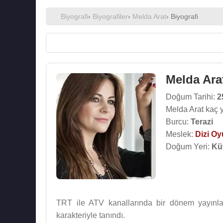
Biyografi
›
Biyografiler
›
Melda Arat
› Biyografi
Melda Ara
Doğum Tarihi:
2
Melda Arat kaç 
Burcu:
Terazi
Meslek:
Dizi O
Doğum Yeri:
Kü
TRT ile ATV kanallarında bir dönem yayınla
karakteriyle tanındı.