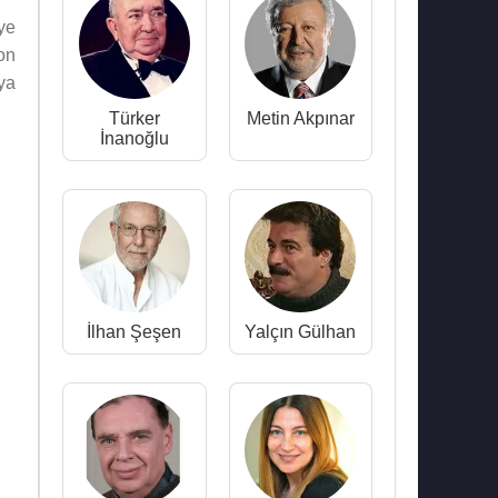
ye
on
ya
Türker
Metin Akpınar
İnanoğlu
İlhan Şeşen
Yalçın Gülhan