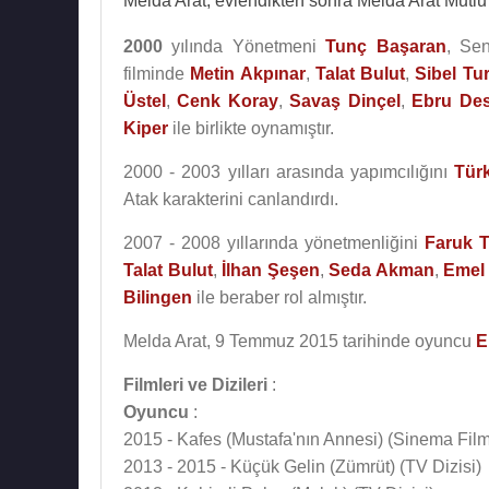
Melda Arat, evlendikten sonra Melda Arat Mutlu 
2000
yılında Yönetmeni
Tunç Başaran
, Sen
filminde
Metin Akpınar
,
Talat Bulut
,
Sibel Tu
Üstel
,
Cenk Koray
,
Savaş Dinçel
,
Ebru De
Kiper
ile birlikte oynamıştır.
2000 - 2003 yılları arasında yapımcılığını
Tür
Atak karakterini canlandırdı.
2007 - 2008 yıllarında yönetmenliğini
Faruk 
Talat Bulut
,
İlhan Şeşen
,
Seda Akman
,
Emel
Bilingen
ile beraber rol almıştır.
Melda Arat, 9 Temmuz 2015 tarihinde oyuncu
E
Filmleri ve Dizileri
:
Oyuncu
:
2015 - Kafes (Mustafa'nın Annesi) (Sinema Film
2013 - 2015 - Küçük Gelin (Zümrüt) (TV Dizisi)