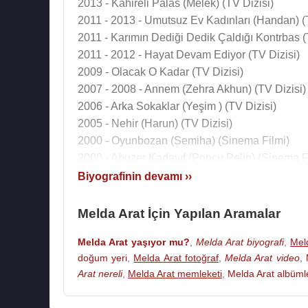
2013 - Kahireli Palas (Melek) (TV Dizisi)
2011 - 2013 - Umutsuz Ev Kadınları (Handan) (
2011 - Karımın Dediği Dedik Çaldığı Kontrbas (
2011 - 2012 - Hayat Devam Ediyor (TV Dizisi)
2009 - Olacak O Kadar (TV Dizisi)
2007 - 2008 - Annem (Zehra Akhun) (TV Dizisi)
2006 - Arka Sokaklar (Yeşim ) (TV Dizisi)
2005 - Nehir (Harun) (TV Dizisi)
2000 - Oyunbozan (Semiha) (Sinema Filmi)
2000 - Abuzer Kadayıf (Popçu Pelin) (Sinema F
2000 - 2003 - Çiçek Taksi (Av.Selcan Atak ) (TV
Biyografinin devamı ››
1999 - Zilyoner (Güllünaz) (TV Dizisi)
1998 - Aynalı Tahir (Belkıs) (TV Dizisi)
Melda Arat İçin Yapılan Aramalar
1998 - Kaçıklık Diploması (Sinema Filmi)
Melda Arat yaşıyor mu?
,
Melda Arat biyografi
,
Mel
1997 - Hiç Bana Sordun mu? (TV Dizisi)
doğum yeri
,
Melda Arat fotoğraf
,
Melda Arat video
,
1997 - Böyle mi Olacaktı (Sevcan) (TV Dizisi)
Arat nereli
,
Melda Arat memleketi
,
Melda Arat albümle
1996 - Tatlı Kaçıklar (TV Dizisi)
1995 - Palavra Aşklar (TV Dizisi)