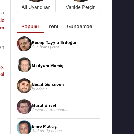
Ali Uyandıran
Vahide Perçin
ma
iz
Popüler
Yeni
Gündemde
um
Recep Tayyip Erdoğan
an
Cumhurbaşkanı
Medyum Memiş
iş
,
al
Necat Gülseven
İş adamı
Murat Birsel
Gazeteci
,
Anchorman
Emre Matraş
Şarkıcı
,
İş adamı