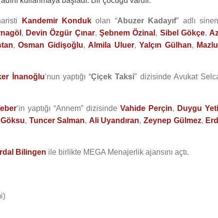
adını kullanmaya başladı. Bir çocuğu vardır.
aristi
Kandemir Konduk
olan “
Abuzer Kadayıf
” adlı sine
rnagöl
,
Devin Özgür Çınar
,
Şebnem Özinal
,
Sibel Gökçe
,
Az
stan
,
Osman Gidişoğlu
,
Almila Uluer
,
Yalçın Gülhan
,
Mazl
ker İnanoğlu
’nun yaptığı “
Çiçek Taksi
” dizisinde Avukat Selc
Teber
’in yaptığı “Annem” dizisinde
Vahide Perçin
,
Duygu Yet
 Göksu
,
Tuncer Salman
,
Ali Uyandıran
,
Zeynep Gülmez
,
Erd
rdal Bilingen
ile birlikte MEGA Menajerlik ajansını açtı.
i)