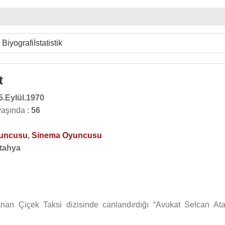
Biyografi
İstatistik
t
5.Eylül.1970
yaşında :
56
yuncusu
,
Sinema Oyuncusu
tahya
nan Çiçek Taksi dizisinde canlandırdığı “Avukat Selcan Ata