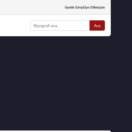
Üyelik Girişi
Üye Ol
İletişim
Ara