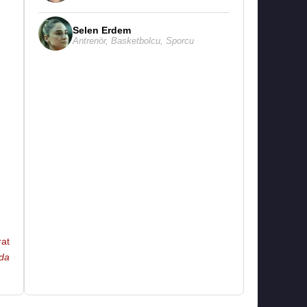
Selen Erdem
Antrenör
,
Basketbolcu
,
Sporcu
rat
da