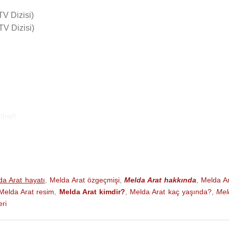
TV Dizisi)
TV Dizisi)
ilmi)
 Dizisi)
da Arat hayatı
,
Melda Arat özgeçmişi
,
Melda Arat hakkında
,
Melda A
Melda Arat resim
,
Melda Arat kimdir?
,
Melda Arat kaç yaşında?
,
Mel
ri