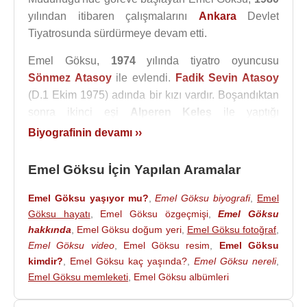
yılından itibaren çalışmalarını
Ankara
Devlet
Tiyatrosunda sürdürmeye devam etti.
Emel Göksu,
1974
yılında tiyatro oyuncusu
Sönmez Atasoy
ile evlendi.
Fadik Sevin Atasoy
(D.1 Ekim 1975) adında bir kızı vardır. Boşandıktan
sonra ikinci eşi
Alperen Keleş
ile yaptığı
evliliğinden Ankara Devlet Opera ve Balesinde bale
Biyografinin devamı ››
sanatçısı olan
İbrahim Eren Keleş
(d.1985) adında
bir oğlu vardır.
Emel Göksu İçin Yapılan Aramalar
Sinema ve televizyon dizilerinde de rol alan Emel
Emel Göksu yaşıyor mu?
,
Emel Göksu biyografi
,
Emel
Göksu, özellikle Bizim Evin Halleri dizisindeki
Göksu hayatı
,
Emel Göksu özgeçmişi
,
Emel Göksu
"Fincan" rolü ile tanınmıştır.
hakkında
,
Emel Göksu doğum yeri
,
Emel Göksu fotoğraf
,
Emel Göksu video
,
Emel Göksu resim
,
Emel Göksu
2000’li yıllardan sonra televizyon dizilerinin sevimli
kimdir?
,
Emel Göksu kaç yaşında?
,
Emel Göksu nereli
,
annesi, anneannesi rollerinde oynadı. 2007 yılında
Emel Göksu memleketi
,
Emel Göksu albümleri
“Annem, Ayrılık” dizisinde ve aynı yıl “Mutluluk”
sinema filminde rol aldı. “Bitmeyen Şarkı, Hayatımın