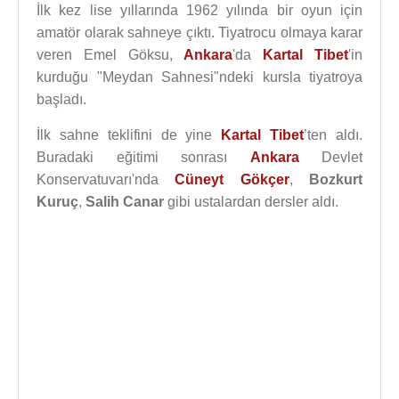
İlk kez lise yıllarında 1962 yılında bir oyun için
amatör olarak sahneye çıktı. Tiyatrocu olmaya karar
veren Emel Göksu,
Ankara
'da
Kartal Tibet
'in
kurduğu "Meydan Sahnesi"ndeki kursla tiyatroya
başladı.
İlk sahne teklifini de yine
Kartal Tibet
’ten aldı.
Buradaki eğitimi sonrası
Ankara
Devlet
Konservatuvarı'nda
Cüneyt Gökçer
,
Bozkurt
Kuruç
,
Salih Canar
gibi ustalardan dersler aldı.