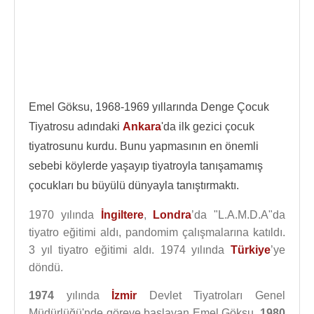
Emel Göksu, 1968-1969 yıllarında Denge Çocuk
Tiyatrosu adındaki
Ankara
'da ilk gezici çocuk
tiyatrosunu kurdu. Bunu yapmasının en önemli
sebebi köylerde yaşayıp tiyatroyla tanışamamış
çocukları bu büyülü dünyayla tanıştırmaktı.
1970 yılında
İngiltere
,
Londra
’da "L.A.M.D.A"da
tiyatro eğitimi aldı, pandomim çalışmalarına katıldı.
3 yıl tiyatro eğitimi aldı. 1974 yılında
Türkiye
’ye
döndü.
1974
yılında
İzmir
Devlet Tiyatroları Genel
Müdürlüğü'nde göreve başlayan Emel Göksu,
1980