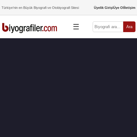
Türkiye’nin en Büyük Biyografi ve Otobiyografi Sitesi
Üyelik Girişi
Üye Ol
İletişim
☰
Ara