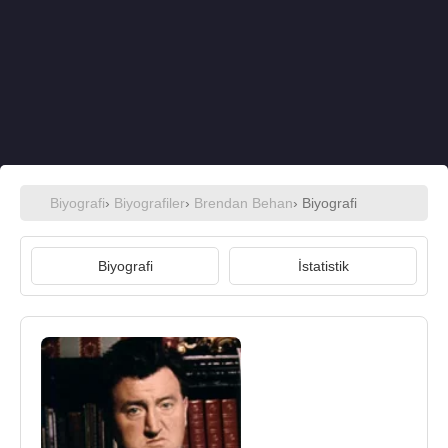
Biyografi
›
Biyografiler
›
Brendan Behan
› Biyografi
Biyografi
İstatistik