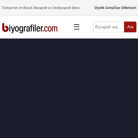
Türkiye’nin en Büyük Biyografi ve Otobiyografi Sitesi
Üyelik Girişi
Üye Ol
İletişim
☰
Ara