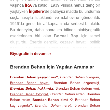
yaşında
İRA
'ya katıldı. 1939 yılında henüz genç bir
yaştayken
İngiltere
’de patlayıcı madde bulundurma
suçlamasıyla tutuklandı ve ıslahevine gönderildi.
1946'da genel bir af kapsamında serbest bırakıldı.
Bu deneyim, daha sonra en bilinen otobiyografik
eserlerinden biri olan
Borstal Boy
için temel
oluşturdu. Eserde gençlik, cezaevi hayatı, politik
bağlılık ve kişisel olgunlaşma temaları güçlü
Biyografinin devamı ››
biçimde işlenmiştir.
Serbest bırakılmasının hemen ardından
Brendan
Brendan Behan İçin Yapılan Aramalar
Behan
,
Dublin
'de Glasnevin'deki bir Paskalya
kutlamasında iki dedektif gardiyana ateş açma
Brendan Behan yaşıyor mu?
,
Brendan Behan biyografi
,
girişiminden dolayı tekrar parmaklıklar ardına düştü.
Brendan Behan hayatı
,
Brendan Behan özgeçmişi
,
Brendan Behan hakkında
,
Brendan Behan doğum yeri
,
14 yıl hapis cezasına çarptırılan
Brendan Behan
,
Brendan Behan fotoğraf
,
Brendan Behan video
,
Brendan
genel af nedeniyle dört yıl sonra serbest bırakıldı,
Behan resim
,
Brendan Behan kimdir?
,
Brendan Behan
ancak 1940'larda başka suçlardan dolayı Mountjoy
kaç yaşında?
,
Brendan Behan nereli
,
Brendan Behan
hapishanesinde zaman geçirdi. Hapisteyken,