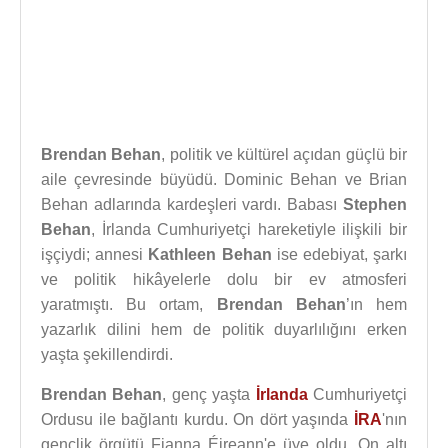
Brendan Behan
, politik ve kültürel açıdan güçlü bir
aile çevresinde büyüdü. Dominic Behan ve Brian
Behan adlarında kardeşleri vardı. Babası
Stephen
Behan
, İrlanda Cumhuriyetçi hareketiyle ilişkili bir
işçiydi; annesi
Kathleen Behan
ise edebiyat, şarkı
ve politik hikâyelerle dolu bir ev atmosferi
yaratmıştı. Bu ortam,
Brendan Behan
’ın hem
yazarlık dilini hem de politik duyarlılığını erken
yaşta şekillendirdi.
Brendan Behan
, genç yaşta
İrlanda
Cumhuriyetçi
Ordusu ile bağlantı kurdu. On dört yaşında
İRA
'nın
gençlik örgütü Fianna Éireann'e üye oldu. On altı