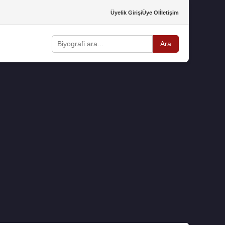
Üyelik Girişi
Üye Ol
İletişim
Ara