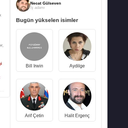
Necat Gülseven
İş adamı
k
Bugün yükselen isimler
er
,
i
Bill Irwin
Aydilge
t
Arif Çetin
Halit Ergenç