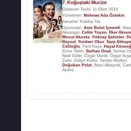
7. Koğuştaki Mucize
Gösterim Tarihi: 11 Ekim 2019
Yönetmen:
Mehmet Ada Öztekin
Senarist:
Kubilay Tat
Oyuncular:
Aras Bulut İynemli
,
Nisa
Aksongur
,
Celile Toyon
,
İlker Aksu
Mesut Akusta
,
Yıldıray Şahinler
,
D
Baysal
,
Yurdaer Okur
,
Sarp Akkaya
Celiloğlu
,
Ferit Kaya
,
Hayal Köseoğ
Emre Yetim
,
Serhan Onat
,
Serhat Ü
Nadi Güler
,
Özgür Dereli
,
Özgür Avşa
Zaim
,
Gülçin Kültür
,
Serdar Akülker
,
Doğukan Polat
,
Basri Albayrak
,
Can
Aydos