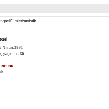
ografi
Filmler
İstatistik
sal
5.Nisan.1991
ç yaşında :
35
yuncusu
ir