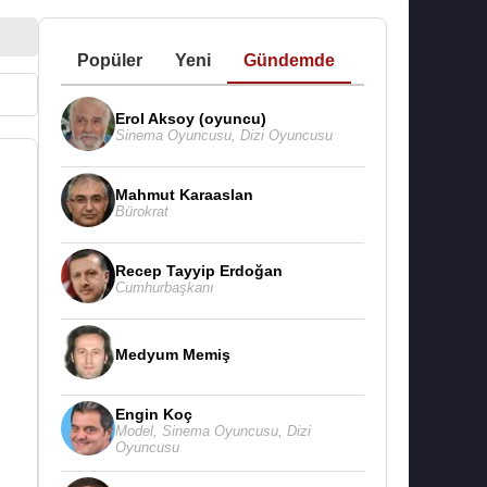
Popüler
Yeni
Gündemde
Erol Aksoy (oyuncu)
Sinema Oyuncusu
,
Dizi Oyuncusu
Mahmut Karaaslan
Bürokrat
Recep Tayyip Erdoğan
Cumhurbaşkanı
Medyum Memiş
Engin Koç
Model
,
Sinema Oyuncusu
,
Dizi
Oyuncusu