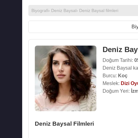
Biyografi
›
Deniz Baysal
›
Deniz Baysal filmleri
Biy
Deniz Bay
Doğum Tarihi:
0
Deniz Baysal ka
Burcu:
Koç
Meslek:
Dizi O
Doğum Yeri:
İzm
Deniz Baysal Filmleri