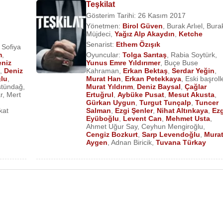
Teşkilat
Gösterim Tarihi: 26 Kasım 2017
Yönetmen:
Birol Güven
,
Burak Arlıel
,
Bura
Müjdeci
,
Yağız Alp Akaydın
,
Ketche
Senarist:
Ethem Özışık
 Sofiya
m
,
Oyuncular:
Tolga Sarıtaş
,
Rabia Soytürk
,
eniz
Yunus Emre Yıldırımer
,
Buçe Buse
,
Deniz
Kahraman
,
Erkan Bektaş
,
Serdar Yeğin
,
lu
,
Murat Han
,
Erkan Petekkaya
,
Eski başroll
stündağ
,
Murat Yıldırım
,
Deniz Baysal
,
Çağlar
r
,
Mert
Ertuğrul
,
Aybüke Pusat
,
Mesut Akusta
,
Gürkan Uygun
,
Turgut Tunçalp
,
Tuncer
kat
Salman
,
Ezgi Şenler
,
Nihat Altınkaya
,
Ezg
Eyüboğlu
,
Levent Can
,
Mehmet Usta
,
Ahmet Uğur Say
,
Ceyhun Mengiroğlu
,
Cengiz Bozkurt
,
Sarp Levendoğlu
,
Mura
Aygen
,
Adnan Biricik
,
Tuvana Türkay