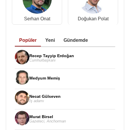
Serhan Onat
Doğukan Polat
Popüler
Yeni
Gündemde
Recep Tayyip Erdoğan
Cumhurbaşkanı
Medyum Memiş
Necat Gülseven
İş adamı
Murat Birsel
Gazeteci
,
Anchorman