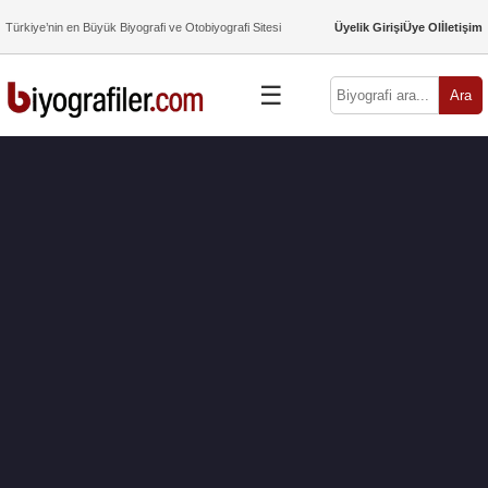
Türkiye’nin en Büyük Biyografi ve Otobiyografi Sitesi
Üyelik Girişi
Üye Ol
İletişim
☰
Ara