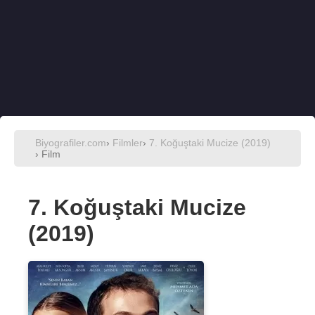
Biyografiler.com
›
Filmler
›
7. Koğuştaki Mucize (2019)
› Film
7. Koğuştaki Mucize
(2019)