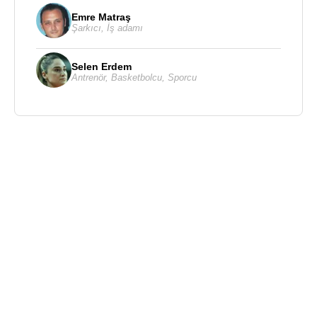
Emre Matraş
Şarkıcı
,
İş adamı
Selen Erdem
Antrenör
,
Basketbolcu
,
Sporcu