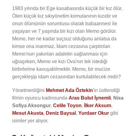
1983 yılında bir Ege kasabasında küçük bir kız ölür.
Ölen küçük kız sıkıyönetim komutanının kızıdır ve
onun ölümünün sorumlusu olarak babaannesi ile
yaşayan ve 7 yaşında bir kızı olan Memo görülür.
Memo, her ne kadar suçsuz olduğunu anlatsa da
kimse ona inanmaz. İdam cezasına çarptırılan
Memo'nun yakınları adaletin sağlanması için
uğraşırken, Memo ve kızı Ova'nın tek istediği
birbirlerine kavuşabilmektir. Memo, bir mucize
gerçekleşip idam cezasından kurtulabilecek midir?
Yönetmenliğini
Mehmet Ada Öztekin
'in üstlendiği
filmin oyuncu kadrosunda
Aras Bulut İynemli
,
Nisa
Sofiya Aksongur
,
Celile Toyon
,
İlker Aksum
,
Mesut Akusta
,
Deniz Baysal
,
Yurdaer Okur
gibi
isimler yer alıyor.