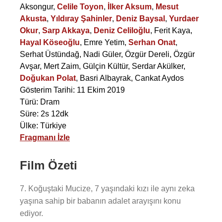
Aksongur
,
Celile Toyon
,
İlker Aksum
,
Mesut
Akusta
,
Yıldıray Şahinler
,
Deniz Baysal
,
Yurdaer
Okur
,
Sarp Akkaya
,
Deniz Celiloğlu
,
Ferit Kaya
,
Hayal Köseoğlu
,
Emre Yetim
,
Serhan Onat
,
Serhat Üstündağ
,
Nadi Güler
,
Özgür Dereli
,
Özgür
Avşar
,
Mert Zaim
,
Gülçin Kültür
,
Serdar Akülker
,
Doğukan Polat
,
Basri Albayrak
,
Cankat Aydos
Gösterim Tarihi: 11 Ekim 2019
Türü: Dram
Süre: 2s 12dk
Ülke: Türkiye
Fragmanı İzle
Film Özeti
7. Koğuştaki Mucize, 7 yaşındaki kızı ile aynı zeka
yaşına sahip bir babanın adalet arayışını konu
ediyor.