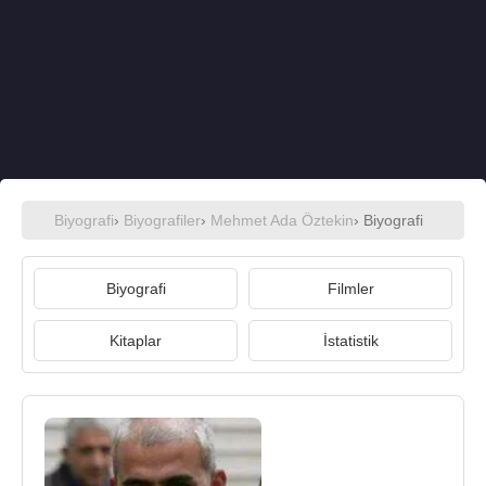
Biyografi
›
Biyografiler
›
Mehmet Ada Öztekin
› Biyografi
Biyografi
Filmler
Kitaplar
İstatistik