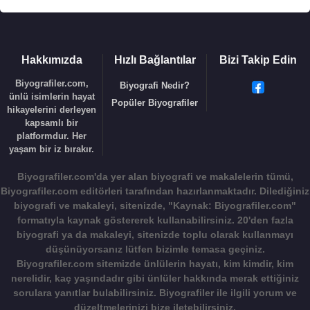
Hakkımızda
Hızlı Bağlantılar
Bizi Takip Edin
Biyografiler.com,
Biyografi Nedir?
ünlü isimlerin hayat
Popüler Biyografiler
hikayelerini derleyen
kapsamlı bir
platformdur. Her
yaşam bir iz bırakır.
Biyografiler.com'da yer alan biyografi ve makalelerin tümü,
Biyografiler.com editörleri tarafından hazırlanmaktadır. Dilediğiniz
biyografi ve makaleyi, sitenizde,
"Kaynak: Biyografiler.com"
formatıyla kaynak göstererek kullanabilirsiniz. 20'den fazla
biyografi ya da makaleyi, sitenizde toplu olarak kullanmayı
düşünüyorsanız lütfen bizimle temasa geçiniz.
Biyografiler.com sitemizde ünlülerin hayatı, kim kimdir, kim
nerelidir, kaç yaşındadır gibi ünlüler hakkında merak ettiğiniz
sorulara yanıtlar bulabilirsiniz. Biyografiler ile ilgili yorum ve
düzeltmelerinizi bize iletebilirsiniz.