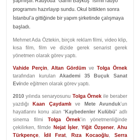
yapmıştır. Radyoda "Gamlı Baykuş" isimli radyo
programını hazırlayıp sundu. Okul bittikten sonra
İstanbul'a gittiğinde bir yapım şirketinde çalışmaya
başladı.
Mehmet Ada Öztekin, birçok reklam filmi, video klip,
kısa film, film ve dizide gerek senarist gerek
yönetmen olarak görev yaptı.
Vahide Perçin
,
Altan Gördüm
ve
Tolga Örnek
tarafından kurulan
Akademi 35 Buçuk Sanat
Evi
nde eğitmen olarak görev yaptı.
2010
yılında senaryosunu
Tolga Örnek
ile beraber
yazdığı
Kaan Çaydamlı
ve
Mete Avunduk
'un
hayatlarını konu alan “
Kaybedenler Kulübü
” adlı
sinema filmi
Tolga Örnek
’in yönetmenliğinde
çekilirken, filmde
Nejat İşler
,
Yiğit Özşener
,
Ahu
Türkpençe
,
İdil Fırat
,
Rıza Kocaoğlu
,
Serra