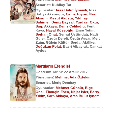
Senarist:
Kubilay Tat
2014 - Büyük Sürgün Kafkasya (TV Dizisi)
Oyuncular:
Aras Bulut İynemli
,
Nisa
2012 - Mahmut İle Meryem (Sinema Filmi)
Sofiya Aksongur
,
Celile Toyon
,
İlker
Aksum
,
Mesut Akusta
,
Yıldıray
2011 - 2012 - Kuzey Güney (TV Dizisi)
Şahinler
,
Deniz Baysal
,
Yurdaer Okur
,
2010 - 2011 - Aşk ve Ceza (Yönetmen)
Sarp Akkaya
,
Deniz Celiloğlu
,
Ferit
Kaya
,
Hayal Köseoğlu
,
Emre Yetim
,
2008 - Uluma (Kısa Film)
Serhan Onat
,
Serhat Üstündağ
,
Nadi
Güler
,
Özgür Dereli
,
Özgür Avşar
,
Mert
Senaryo :
Zaim
,
Gülçin Kültür
,
Serdar Akülker
,
Doğukan Polat
,
Basri Albayrak
,
Cankat
2017 - Kaybedenler Kulübü Yolda (Sinema Filmi)
Aydos
2010 - Kaybedenler Kulübü (Sinema Filmi)
2004 - Kaybeden Öyküler: Buruk acı (Kısa Film)
Martıların Efendisi
Yapım Ekibi :
Gösterim Tarihi: 22 Aralık 2017
2009 - Sarı Sarı Liralar (Yapım Amiri) (TV Dizisi)
Yönetmen:
Mehmet Ada Öztekin
Senarist:
Meriç Demiray
Yönetmen Ekibi :
Oyuncular:
Mehmet Günsür
,
Bige
Önal
,
Timuçin Esen
,
Nejat İşler
,
Barış
2009 - Adını Sen Koy (Yönetmen Yardımcısı)
Yıldız
,
Sarp Akkaya
,
Aras Bulut İynemli
(Sinema Filmi)
2008 - Devrim Arabaları (Yardımcı Yönetmen)
(Sinema Filmi)