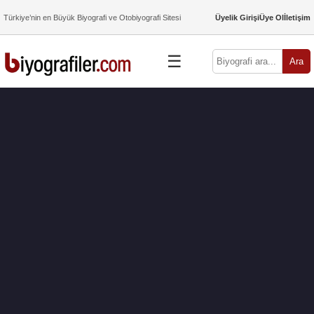
Türkiye’nin en Büyük Biyografi ve Otobiyografi Sitesi
Üyelik Girişi
Üye Ol
İletişim
☰
Ara