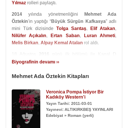
Yılmaz
rolleri paylaştı.
2014
yılında yönetmenliğini
Mehmet Ada
Öztekin
'in yaptığı “
Büyük Sürgün Kafkasya
” adlı
mini Türk dizisinde
Tolga Sarıtaş
,
Elif Atakan
,
Nilüfer Açıkalın
,
Ertan Saban
,
Luran Ahmeti
,
Melis Birkan
,
Alpay Kemal Atalan
rol aldı.
18 Ağustos
2016
günü ilk bölümü ile Kanal D
ekranlarında yayınlanmaya başlayan ve
Biyografinin devamı ››
yönetmenliğini yaptığı "
Bodrum Masalı
" adlı dizide
Şevval Sam
Mehmet Ada Öztekin Kitapları
,
Alperen Duymaz
,
Hilmi Cem İntepe
,
Murat Aygen
,
Timuçin Esen
,
Dilan Çiçek Deniz
,
Toprak Sağlam
,
Serhan Onat
,
Bora Cengiz
,
Veronica Pompa İstiyor Bir
Kaan Çakır
,
Ebru Unurtan
Kadıköy Western'i
,
Yener Gürsoy
,
Ezgi
Yayın Tarihi: 2011-03-01
Şenler
,
Serel Yereli
,
Zehra Yılmaz
,
Nazlı Kar
,
Yayınevi: ALTIKIRKBEŞ YAYINLARI
Basri Albayrak
,
Cemalettin Çekmece
,
Tülin
Edebiyat » Roman (yerli)
Yazkan
,
Tugay Bahşi
birlikte oynadı.