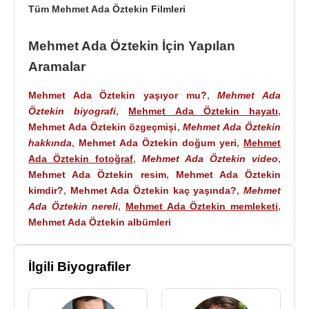
Tüm Mehmet Ada Öztekin Filmleri
Mehmet Ada Öztekin İçin Yapılan
Kaynak:Biyografiler.com
Aramalar
Mehmet Ada Öztekin yaşıyor mu?
,
Mehmet Ada
Öztekin biyografi
,
Mehmet Ada Öztekin hayatı
,
Mehmet Ada Öztekin özgeçmişi
,
Mehmet Ada Öztekin
hakkında
,
Mehmet Ada Öztekin doğum yeri
,
Mehmet
Ada Öztekin fotoğraf
,
Mehmet Ada Öztekin video
,
Mehmet Ada Öztekin resim
,
Mehmet Ada Öztekin
kimdir?
,
Mehmet Ada Öztekin kaç yaşında?
,
Mehmet
Ada Öztekin nereli
,
Mehmet Ada Öztekin memleketi
,
Mehmet Ada Öztekin albümleri
İlgili Biyografiler