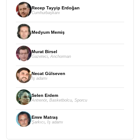
Recep Tayyip Erdoğan
Cumhurbaşkanı
Medyum Memiş
Murat Birsel
Gazeteci
,
Anchorman
Necat Gülseven
İş adamı
Selen Erdem
Antrenör
,
Basketbolcu
,
Sporcu
Emre Matraş
Şarkıcı
,
İş adamı