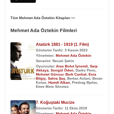
Kitapları :
2011 - Veronica Pompa İstiyor "Bir Kadıköy
Western’i" (Roman)
Tüm Mehmet Ada Öztekin Kitapları ›››
2006 - Kaybedenler Kulübü (Senaryo kitabı)
Mehmet Ada Öztekin Filmleri
Filmleri ve Dizileri :
Yönetmen :
2023 -
Atatürk 1881 - 1919 (1. Film)
(Sinema Filmi)
Atatürk 1881 - 1919 (1. Film)
2022 - Yolun Açık Olsun (Sinema Filmi)
Gösterim Tarihi: 3 Kasım 2023
Yönetmen:
Mehmet Ada Öztekin
2021 - Beni Çok Sev (Sinema Filmi)
Senarist:
Necati Şahin
2019 - Ferhat ile Sirin (TV Dizisi)
Oyuncular:
Aras Bulut İynemli
,
Sarp
2019 -
7. Koğuştaki Mucize
(Sinema Filmi)
Akkaya
,
Songül Öden
,
Darko Peric
,
Mehmet Günsur
,
Berk Cankat
,
Esra
2019 - Tek Yürek (TV Dizisi)
Bilgiç
,
Sahra Şaş
,
Bertan Aslani
,
Beran
2017 -
Martıların Efendisi
(Sinema Filmi)
Kotan
,
Hamdi Alkan
,
Predrag Bjelac
,
Emre Mete Sönmez
2017 - Kaybedenler Kulübü Yolda (Sinema Filmi)
2016 - Bodrum Masalı (TV Dizisi)
2015 - Racon : Ailem İçin (TV Dizisi)
7. Koğuştaki Mucize
2015 - Analar ve Anneler (TV Dizisi)
Gösterim Tarihi: 11 Ekim 2019
2014 - Saklı Kalan (TV Dizisi)
Yönetmen:
Mehmet Ada Öztekin