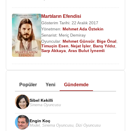
Martıların Efendisi
Gösterim Tarihi: 22 Aralık 2017
Yönetmen:
Mehmet Ada Öztekin
Senarist:
Meriç Demiray
Oyuncular:
Mehmet Günsür
,
Bige Önal
,
Timuçin Esen
,
Nejat İşler
,
Barış Yıldız
,
Sarp Akkaya
,
Aras Bulut İynemli
Popüler
Yeni
Gündemde
Sibel Kekilli
Sinema Oyuncusu
Engin Koç
Model
,
Sinema Oyuncusu
,
Dizi Oyuncusu