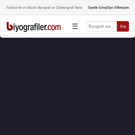
Türkiye’nin en Büyük Biyografi ve Otobiyografi Sitesi
Üyelik Girişi
Üye Ol
İletişim
☰
Ara