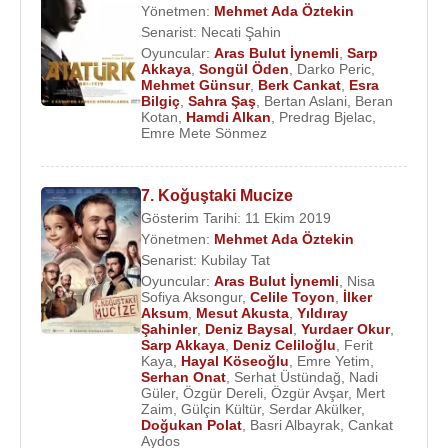
Yönetmen:
Mehmet Ada Öztekin
Senarist:
Necati Şahin
Oyuncular:
Aras Bulut İynemli
,
Sarp
Akkaya
,
Songül Öden
,
Darko Peric
,
Mehmet Günsur
,
Berk Cankat
,
Esra
Bilgiç
,
Sahra Şaş
,
Bertan Aslani
,
Beran
Kotan
,
Hamdi Alkan
,
Predrag Bjelac
,
Emre Mete Sönmez
7. Koğuştaki Mucize
Gösterim Tarihi: 11 Ekim 2019
Yönetmen:
Mehmet Ada Öztekin
Senarist:
Kubilay Tat
Oyuncular:
Aras Bulut İynemli
,
Nisa
Sofiya Aksongur
,
Celile Toyon
,
İlker
Aksum
,
Mesut Akusta
,
Yıldıray
Şahinler
,
Deniz Baysal
,
Yurdaer Okur
,
Sarp Akkaya
,
Deniz Celiloğlu
,
Ferit
Kaya
,
Hayal Köseoğlu
,
Emre Yetim
,
Serhan Onat
,
Serhat Üstündağ
,
Nadi
Güler
,
Özgür Dereli
,
Özgür Avşar
,
Mert
Zaim
,
Gülçin Kültür
,
Serdar Akülker
,
Doğukan Polat
,
Basri Albayrak
,
Cankat
Aydos