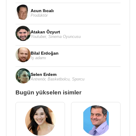
Acun Ilıcalı
Prodüktör
Atakan Özyurt
Youtuber
,
Sinema Oyuncusu
Bilal Erdoğan
İş adamı
Selen Erdem
Antrenör
,
Basketbolcu
,
Sporcu
Bugün yükselen isimler