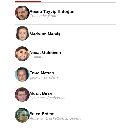
Recep Tayyip Erdoğan
Cumhurbaşkanı
Medyum Memiş
Necat Gülseven
İş adamı
Emre Matraş
Şarkıcı
,
İş adamı
Murat Birsel
Gazeteci
,
Anchorman
Selen Erdem
Antrenör
,
Basketbolcu
,
Sporcu