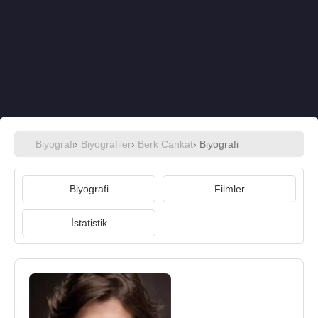
Biyografi
›
Biyografiler
›
Berk Cankat
› Biyografi
Biyografi
Filmler
İstatistik