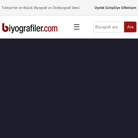
Türkiye’nin en Büyük Biyografi ve Otobiyografi Sitesi
Üyelik Girişi
Üye Ol
İletişim
☰
Ara