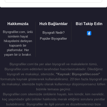
Hakkımızda
Hızlı Bağlantılar
Bizi Takip Edin
Biyografiler.com, ünlü
Biyografi Nedir?
isimlerin hayat
Popüler Biyografiler
hikayelerini derleyen
kapsamlı bir
platformdur. Her
yaşam bir iz bırakır.
Biyografiler.com'da yer alan biyografi ve makalelerin tümü,
Biyografiler.com editörleri tarafından hazırlanmaktadır. Dilediğiniz
biyografi ve makaleyi, sitenizde,
"Kaynak: Biyografiler.com"
formatıyla kaynak göstererek kullanabilirsiniz. 20'den fazla biyografi ya
da makaleyi, sitenizde toplu olarak kullanmayı düşünüyorsanız lütfen
bizimle temasa geçiniz.
Biyografiler.com sitemizde ünlülerin hayatı, kim kimdir, kim nerelidir,
kaç yaşındadır gibi ünlüler hakkında merak ettiğiniz sorulara yanıtlar
bulabilirsiniz. Biyografiler ile ilgili yorum ve düzeltmelerinizi bize