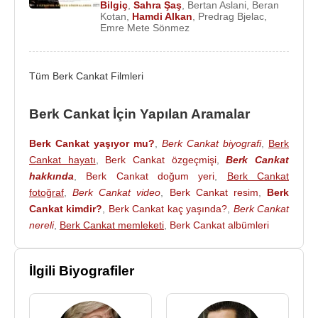
Bilgiç
,
Sahra Şaş
,
Bertan Aslani
,
Beran
2022 - Aslında Özgürsün (Koray)(TV Dizisi)
Kotan
,
Hamdi Alkan
,
Predrag Bjelac
,
Emre Mete Sönmez
2018 - Gülizar (Murat) (TV Dizisi)
2018 - Bir Deli Rüzgar (Uğur) (TV Dizisi)
2017 - Yıldızlar Şahidim (Aras) (TV Dizisi)
Tüm Berk Cankat Filmleri
2015 - Muhteşem Yüzyıl: Kösem (İskender/Alex)
(TV Dizisi)
Berk Cankat İçin Yapılan Aramalar
2014 - Güzel Köylü (Cemal Alkan) (TV Dizisi)
2013 - Sana Bir Sır Vereceğim (Savaş) (TV Dizisi)
Berk Cankat yaşıyor mu?
,
Berk Cankat biyografi
,
Berk
2013 - Medcezir (Cem) (TV Dizisi)
Cankat hayatı
,
Berk Cankat özgeçmişi
,
Berk Cankat
hakkında
,
Berk Cankat doğum yeri
,
Berk Cankat
fotoğraf
,
Berk Cankat video
,
Berk Cankat resim
,
Berk
Cankat kimdir?
,
Berk Cankat kaç yaşında?
,
Berk Cankat
Kaynak:Biyografiler.com
nereli
,
Berk Cankat memleketi
,
Berk Cankat albümleri
İlgili Biyografiler