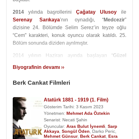
2014
yılında başrollerini
Çağatay Ulusoy
ile
Serenay Sarıkaya
’nın oynadığı, “
Medcezir
”
dizisine 24. Bölümde Selim Serez’in teyze oğlu
“Cem” karakteri, konuk oyuncu olarak katıldı. 25.
Bölüm sonunda diziden ayrılmıştır.
2014 yılının Haziran ayında başlayan “
Güzel
Köylü
” adlı dizide
Mehmet Ali Nuroğlu
ve
Gizem
Biyografinin devamı ››
Karaca
ile başrolde “Cemal” karakterini
canlandırdı. Dizi’nin diğer oyuncuları,
Ahmet
Berk Cankat Filmleri
Mümtaz Taylan
,
Zerrin Sümer
,
Ali İpin
gibi başarılı
oyuncular rol almaktadır.
Atatürk 1881 - 1919 (1. Film)
Filmleri ve Dizileri
:
Gösterim Tarihi: 3 Kasım 2023
Yönetmen:
Mehmet Ada Öztekin
Oyuncu
:
Senarist:
Necati Şahin
2023 -
Atatürk 1881 - 1919 (1. Film)
(
Ali Fuat
Oyuncular:
Aras Bulut İynemli
,
Sarp
Cebesoy
)(Sinema Filmi)
Akkaya
,
Songül Öden
,
Darko Peric
,
Mehmet Günsur
,
Berk Cankat
,
Esra
2022–2023 - Sıfırıncı Gün (2022)(TV Dizisi)