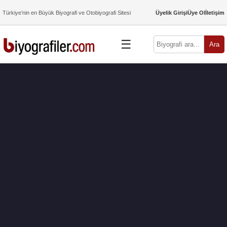
Türkiye’nin en Büyük Biyografi ve Otobiyografi Sitesi
Üyelik Girişi
Üye Ol
İletişim
☰
Ara