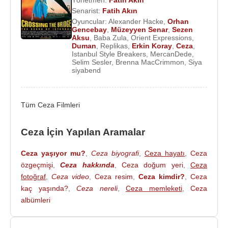
Yönetmen:
Fatih Akın
Tilbe
ile düet yaptı.
Senarist:
Fatih Akın
Oyuncular:
Alexander Hacke
,
Orhan
Gencebay
,
Müzeyyen Senar
,
Sezen
2007
yılında
Almanya
'nın
Münih
kentinde
Aksu
,
Baba Zula
,
Orient Expressions
,
düzenlenen MTV
Avrupa
Müzik Ödülleri'nde, En İyi
Duman
,
Replikas
,
Erkin Koray
,
Ceza
,
Istanbul Style Breakers
,
MercanDede
,
Türk Şarkıcısı ödülünü alarak bir ilke imza attı.
Selim Sesler
,
Brenna MacCrimmon
,
Siya
siyabend
Ceza'nın yaρmış olduğu 2006'da Yerli Plaka
albümünde Gelsin Hayat Bildiği Gibi şarkısında
Sezen Aksu
ile düet yaρmıştır. Ayrıca
Sezen Aksu
Tüm Ceza Filmleri
ile Şinanay şarkısında da düet yaρmıştır 2008'in
son aylarında başlayan Adanalı adlı dizinin müziği
Ceza İçin Yapılan Aramalar
de Ceza'nın Yerli Plaka albümündeki çeşitli şarkılar
Yer Almıştır. Ayrıca 2011 yılında Tech N9ne isimli
Ceza yaşıyor mu?
,
Ceza biyografi
,
Ceza hayatı
,
Ceza
özgeçmişi
,
Ceza hakkında
,
Ceza doğum yeri
,
Ceza
ABD'li Raρ'ςi ile All 6's and 7's albümünde düet
fotoğraf
,
Ceza video
,
Ceza resim
,
Ceza kimdir?
,
Ceza
yaρmıştır ve ilk defa yabancı bir albümde Türkçe
kaç yaşında?
,
Ceza nereli
,
Ceza memleketi
,
Ceza
şarkı söyleyen sanatçımız olmuştur.
albümleri
Çalışmalarını
Almanya
'da sürdürmekte olan Ceza,
Killa Hakan
ve
Gekko
ile birlikte çıkarmayı