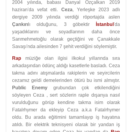
2004 yılında, babası Danyal Özçalkan 2019
haziran'da vefat etti.
Ceza
, Yerleşke 2023 adlı
dergiye 2009 yılında verdiği röportajda aslen
Çankırı
lı olduğunu, 3 göbektir
İstanbul
'da
yaşadıklarını ve soyadlarının daha önce
Sarımehmetoğlu olarak geçtiğini ve Çanakkale
Savaşı'nda ailesinden 7 şehit verdiğini söylemiştir.
Rap
müziğe olan ilgisi ilkokul yıllarında sıra
arkadaşından ödünç aldığı kasetlerle basladı. Ceza
takma adını atışmalarda rakiplerin ve seyircilerin
cezamız geldi demelerinden ötürü bu ismi almıştır.
Public Enemy
grubundan çok etkilendiğini
söyleyen Ceza , sert sözlerin raple dışarıya nasıl
vurulduğunu görüp kendine takma isim olarak
Fatalrhymer da ekleyip Ceza a.k.a Fatalrhymer
oldu. Bu arada eğitimini tamamlayıp iş hayatına
atıldı. Bir elektrik teknisyeni olarak bir yandan iş
hayatına devam eden Ceza bir yandan da
Rap