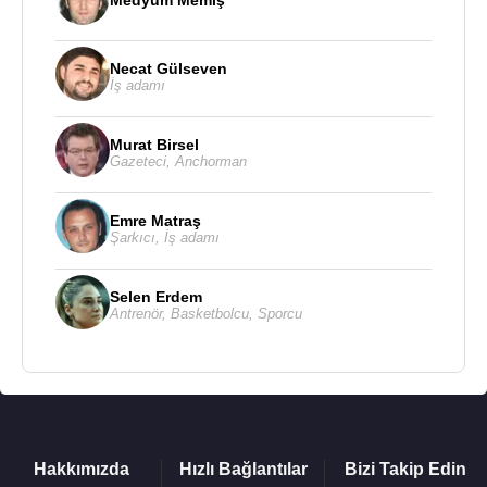
Medyum Memiş
Kaynak:Biyografiler.com
Necat Gülseven
İş adamı
Murat Birsel
Gazeteci
,
Anchorman
Emre Matraş
Şarkıcı
,
İş adamı
Selen Erdem
Antrenör
,
Basketbolcu
,
Sporcu
Hakkımızda
Hızlı Bağlantılar
Bizi Takip Edin