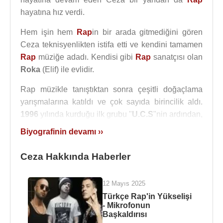
hayatına hız verdi.
Hem işin hem
Rap
in bir arada gitmediğini gören
Ceza teknisyenlikten istifa etti ve kendini tamamen
Rap
müziğe adadı. Kendisi gibi
Rap
sanatçısı olan
Roka
(Elif) ile evlidir.
Rap müzikle tanıştıktan sonra çeşitli doğaçlama
yarışmalarına katıldı ve çok sayıda birincilik aldı.
1996
yılında kurduğu ilk grubu "
U.C.S
"nin ardından,
1998
yılında
Tarık Gamert
(
Dr. Fuchs
) ile tanıştı ve
Biyografinin devamı ››
"
Nefret
" grubunu kurdu. Bu grup ile yaptıkları
çalışmalar
Tunç Dindaş
'ın projesi olan "
Yeraltı
Ceza Hakkında Haberler
Operasyonu
" adlı toplama bir albümde yer aldı ve
Rap
dünyasında büyük ilgi çekti.
12 Mayıs 2025
Gün geçtikçe çalışmalrına hız veren Ceza,
Türkçe Rap'in Yükselişi
2000
- Mikrofonun
yılında Hammer Müzik ile anlaşarak "
Meclisi Ala-
Başkaldırısı
İstanbul
" albümünü çıkardı.
2001
yılında piyasaya