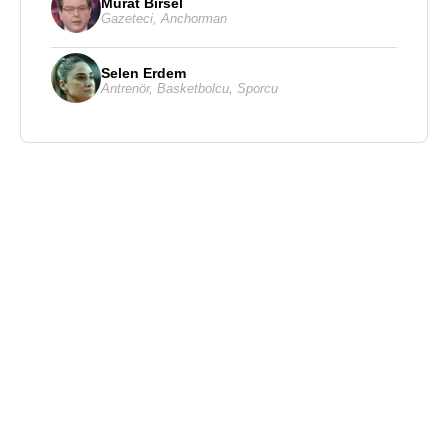
Murat Birsel
Gazeteci
,
Anchorman
Selen Erdem
Antrenör
,
Basketbolcu
,
Sporcu