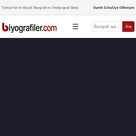
Türkiye’nin en Büyük Biyografi ve Otobiyografi Sitesi
Üyelik Girişi
Üye Ol
İletişim
☰
Ara