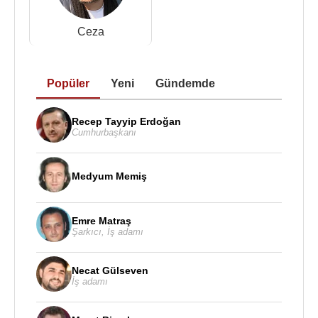
Ceza
Popüler
Yeni
Gündemde
Recep Tayyip Erdoğan
Cumhurbaşkanı
Medyum Memiş
Emre Matraş
Şarkıcı
,
İş adamı
Necat Gülseven
İş adamı