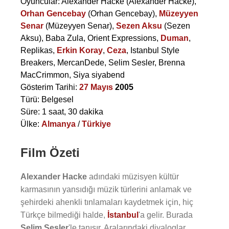
Oyuncular:
Alexander Hacke
(Alexander Hacke),
Orhan Gencebay
(Orhan Gencebay),
Müzeyyen
Senar
(Müzeyyen Senar),
Sezen Aksu
(Sezen
Aksu),
Baba Zula
,
Orient Expressions
,
Duman
,
Replikas
,
Erkin Koray
,
Ceza
,
Istanbul Style
Breakers
,
MercanDede
,
Selim Sesler
,
Brenna
MacCrimmon
,
Siya siyabend
Gösterim Tarihi:
27 Mayıs
2005
Türü: Belgesel
Süre: 1 saat, 30 dakika
Ülke:
Almanya
/
Türkiye
Film Özeti
Alexander Hacke
adındaki müzisyen kültür
karmasının yansıdığı müzik türlerini anlamak ve
şehirdeki ahenkli tınlamaları kaydetmek için, hiç
Türkçe bilmediği halde,
İstanbul
'a gelir. Burada
Selim Sesler
'le tanışır. Aralarındaki diyaloglar