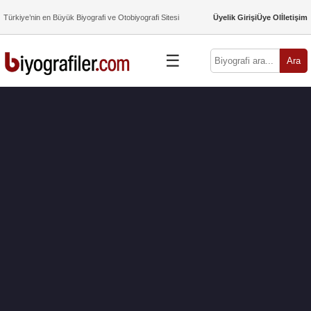
Türkiye’nin en Büyük Biyografi ve Otobiyografi Sitesi
Üyelik Girişi
Üye Ol
İletişim
☰
Ara