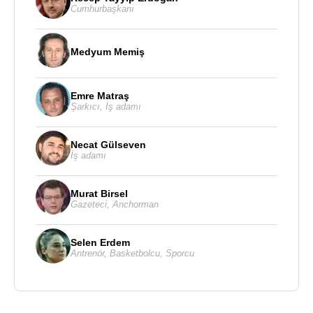
Cumhurbaşkanı
Medyum Memiş
Emre Matraş
Şarkıcı
,
İş adamı
Necat Gülseven
İş adamı
Murat Birsel
Gazeteci
,
Anchorman
Selen Erdem
Antrenör
,
Basketbolcu
,
Sporcu