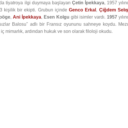
da tiyatroya ilgi duymaya başlayan
Çetin İpekkaya
, 1957 yılı
 kişilik bir ekipti. Grubun içinde
Genco Erkal
,
Çiğdem Selış
lpöge
,
Ani İpekkaya
,
Esen Kolgu
gibi isimler vardı.
1957
yılın
Hırsızlar Balosu" adlı bir Fransız oyununu sahneye koydu. Mez
iç mimarlık, ardından hukuk ve son olarak filoloji okudu.