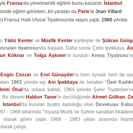
iyle
Fransa
'da yönetmenlik eğitimi bursu kazandı.
İstanbul
isinde eğitim görürken, bir yandan da
Paris
'te
Jean Villard
e) Fransız Halk Ulusal Tiyatrosunda stajını yaptı.
1960
yılında
ısı
Yıldız Kenter
ve
Müşfik Kenter
kardeşler ile
Şükran Güng
ncuları tiyatrosu
nda başladı. Daha sonra Çetin İpekkaya,
As
un Köknar
ve
Tolga Aşkıner
’in kurulan
Arena Tiyatrosu
'n
,
Engin Cezzar
ve
Erol Günaydın
'la hem oynadı hem de oy
ından
1963
yılında eşi
Ani İpekkaya
ile beraber "
Özel Kadık
dırım Önal
'da onlara katıldı. 1964 yılında Şehir Tiyatroları'n
ı. Bir dönem
Haldun Taner
'in öncülüğünde
Ahmet Gülhan
,
Ze
de
İstanbul
'da kurulan tiyatro topluluğu olan
Devekuşu Kaba
967 - 1968 yıllarında "Viyana Müzik ve Sahne sanatları Akademi
olarak görev yaptı. 1968 - 1983 yılları arasında İstanb
arak çalıştı.