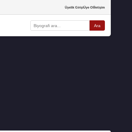
Üyelik Girişi
Üye Ol
İletişim
Ara