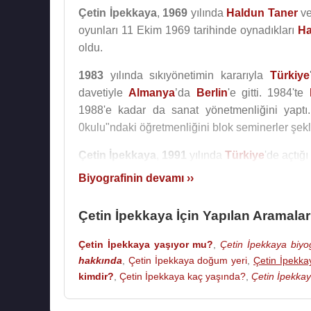
Çetin İpekkaya
,
1969
yılında
Haldun Taner
v
oyunları 11 Ekim 1969 tarihinde oynadıkları
Ha
oldu.
1983
yılında sıkıyönetimin kararıyla
Türkiye
davetiyle
Almanya
’da
Berlin
'e gitti. 1984'te
1988'e kadar da sanat yönetmenliğini yaptı
0kulu"ndaki öğretmenliğini blok seminerler şek
Çetin İpekkaya
,
1991
yılında
Türkiye
'de açtığ
Biyografinin devamı ››
Çetin İpekkaya
tiyatrocu
Ani İpekkaya
ile evl
Alman
Marietta Rohrer
ile evlendi. Arzu Roch
Çetin İpekkaya İçin Yapılan Aramalar
(d.1996) adlarında 3 çocuğu vardır.
Çetin İpekkaya yaşıyor mu?
,
Çetin İpekkaya biyog
Eşi
Ani İpekkaya
ile birlikte kendi tiyatrosu
hakkında
,
Çetin İpekkaya doğum yeri
,
Çetin İpekka
Hanım” oyunuyla açtı perdelerini. Daha son
kimdir?
,
Çetin İpekkaya kaç yaşında?
,
Çetin İpekkay
Evi’nde Hayat” adlı oyunları oynadı.
2012
yılında
Taner Akyol
tarafından bestel