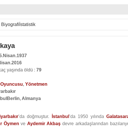
Biyografi
İstatistik
kkaya
5.Nisan.1937
Nisan.2016
kaç yaşında öldü :
79
o Oyuncusu
,
Yönetmen
yarbakır
nbulBerlin, Almanya
iyarbakır
’da doğmuştur.
İstanbul
’da 1950 yılında
Galatasar
r Öymen
ve
Aydemir Akbaş
devre arkadaşlarından bazılarıyd