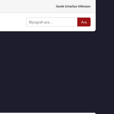
Üyelik Girişi
Üye Ol
İletişim
Ara