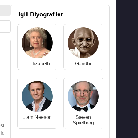
İlgili Biyografiler
II. Elizabeth
Gandhi
Liam Neeson
Steven
Spielberg
esi
r.