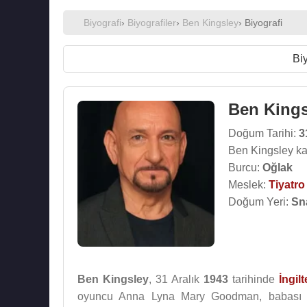
Biyografi
›
Biyografiler
›
Ben Kingsley
› Biyografi
Biy
Ben Kings
Doğum Tarihi:
3
Ben Kingsley ka
Burcu:
Oğlak
Meslek:
Tiyatr
Doğum Yeri:
Sna
Ben Kingsley
, 31 Aralık
1943
tarihinde
İngil
oyuncu Anna Lyna Mary Goodman, babası Keny