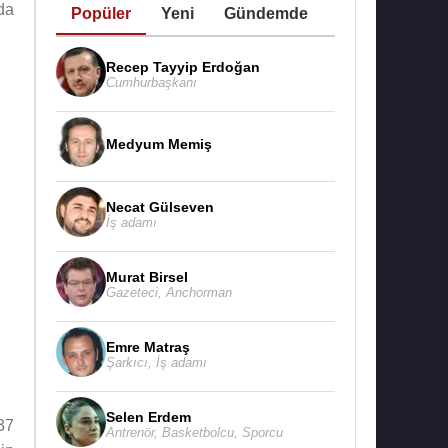
da
Popüler
Yeni
Gündemde
Recep Tayyip Erdoğan
Cumhurbaşkanı
Medyum Memiş
Necat Gülseven
İş adamı
Murat Birsel
Gazeteci
,
Anchorman
Emre Matraş
Şarkıcı
,
İş adamı
Selen Erdem
37
Antrenör
,
Basketbolcu
,
Sporcu