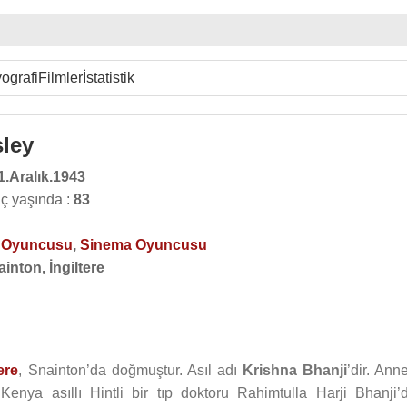
ografi
Filmler
İstatistik
ley
1.Aralık.1943
ç yaşında :
83
o Oyuncusu
,
Sinema Oyuncusu
inton, İngiltere
tere
, Snainton’da doğmuştur. Asıl adı
Krishna Bhanji
’dir. Ann
a asıllı Hintli bir tıp doktoru Rahimtulla Harji Bhanji’di