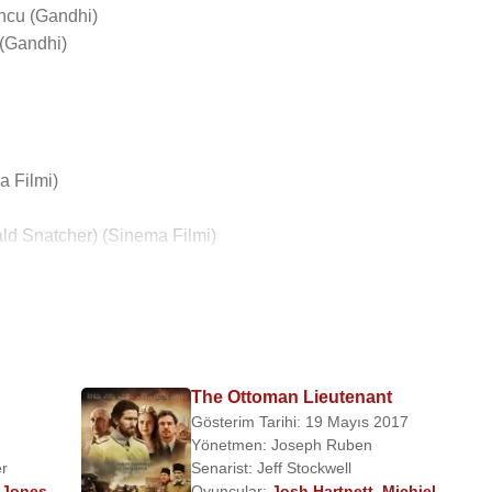
uncu (Gandhi)
 (Gandhi)
a Filmi)
bald Snatcher) (Sinema Filmi)
)
i)
 (Sinema Filmi)
The Ottoman Lieutenant
lmi)
Gösterim Tarihi: 19 Mayıs 2017
ema Filmi)
Yönetmen:
Joseph Ruben
ckham) (Sinema Filmi)
er
Senarist:
Jeff Stockwell
ilmi)
y Jones
,
Oyuncular:
Josh Hartnett
,
Michiel