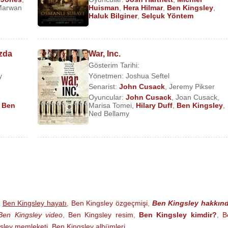
Marwan
Huisman
,
Hera Hilmar
,
Ben Kingsley
,
e Konrad) (Sinema Filmi)
Haluk Bilginer
,
Selçuk Yöntem
ızda
War, Inc.
mi)
Gösterim Tarihi:
Sinema Filmi)
y
Yönetmen:
Joshua Seftel
Senarist:
John Cusack
,
Jeremy Pikser
a Filmi)
Oyuncular:
John Cusack
,
Joan Cusack
,
,
Ben
Marisa Tomei
,
Hilary Duff
,
Ben Kingsley
,
TV Filmi)
Ned Bellamy
 Filmi)
Sinema Filmi)
Filmi)
)
,
Ben Kingsley hayatı
,
Ben Kingsley özgeçmişi
,
Ben Kingsley hakkın
Ben Kingsley video
,
Ben Kingsley resim
,
Ben Kingsley kimdir?
,
B
si) (Sinema Filmi)
sley memleketi
,
Ben Kingsley albümleri