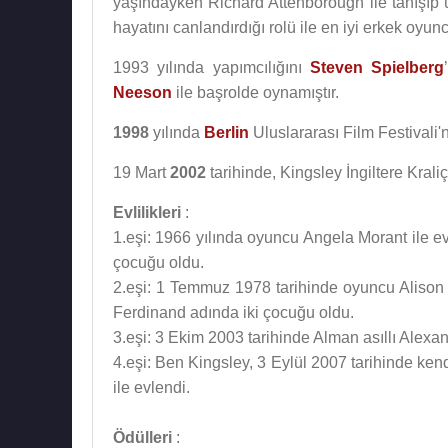
yaşındayken Richard Attenborough ile tanışıp 
hayatını canlandırdığı rolü ile en iyi erkek oyu
1993 yılında yapımcılığını
Steven Spielberg
Neeson
ile başrolde oynamıştır.
1998
yılında
Berlin
Uluslararası Film Festivali'n
19 Mart
2002
tarihinde, Kingsley İngiltere Krali
Evlilikleri
:
1.eşi: 1966 yılında oyuncu Angela Morant ile e
çocuğu oldu.
2.eşi: 1 Temmuz 1978 tarihinde oyuncu Alison 
Ferdinand adında iki çocuğu oldu.
3.eşi: 3 Ekim 2003 tarihinde Alman asıllı Alexa
4.eşi: Ben Kingsley, 3 Eylül 2007 tarihinde ke
ile evlendi.
Ödülleri
: