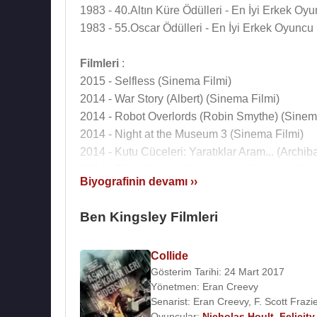
1983 - 40.Altın Küre Ödülleri - En İyi Erkek Oy
1983 - 55.Oscar Ödülleri - En İyi Erkek Oyuncu
Filmleri
:
2015 - Selfless (Sinema Filmi)
2014 - War Story (Albert) (Sinema Filmi)
2014 - Robot Overlords (Robin Smythe) (Sinem
2014 - Night at the Museum 3 (Sinema Filmi)
2014 - Kutu Cüceleri: Yaratıklar Aram... (Archi
2014 - Eliza Graves (Silas Lamb) (Sinema Filmi
Biyografinin devamı ››
2014 - Learning to Drive (Darwan) (Sinema Film
2014 - Exodus (Sinema Filmi)
Ben Kingsley Filmleri
2013 - Walking with the Enemy (Regent Horthy)
2013 - The Physician (Ibn Sina) (Sinema Filmi)
Collide
2013 - The Last Voyage Of Demeter (Sinema Fi
Gösterim Tarihi: 24 Mart 2017
2013 - Mary Mother Of Christ (King Herod) (Sin
Yönetmen:
Eran Creevy
2013 - Ender's Game Uzay Oyunları (Mazer Ra
Senarist:
Eran Creevy
,
F. Scott Frazi
2013 - Demir Adam 3 (The Mandarin) (Sinema F
Oyuncular:
Nicholas Hoult
,
Felicit