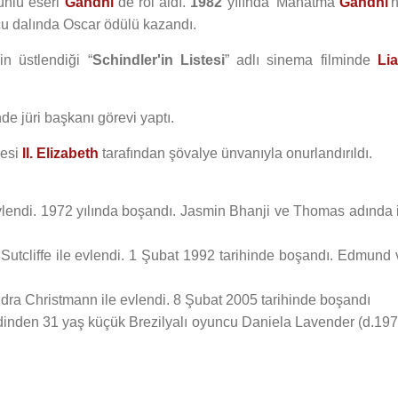
ünlü eseri
Gandhi
de rol aldı.
1982
yılında 'Mahatma
Gandhi
'
ncu dalında Oscar ödülü kazandı.
’in üstlendiği “
Schindler'in Listesi
” adlı sinema filminde
Li
de jüri başkanı görevi yaptı.
çesi
II. Elizabeth
tarafından şövalye ünvanıyla onurlandırıldı.
vlendi. 1972 yılında boşandı. Jasmin Bhanji ve Thomas adında i
Sutcliffe ile evlendi. 1 Şubat 1992 tarihinde boşandı. Edmund 
ndra Christmann ile evlendi. 8 Şubat 2005 tarihinde boşandı
ndinden 31 yaş küçük Brezilyalı oyuncu Daniela Lavender (d.197