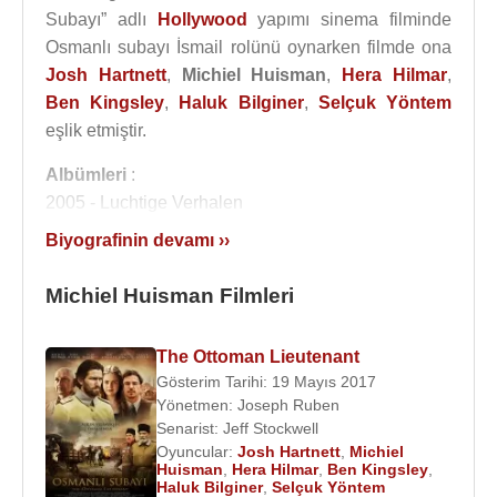
Subayı” adlı
Hollywood
yapımı sinema filminde
Osmanlı subayı İsmail rolünü oynarken filmde ona
Josh Hartnett
,
Michiel Huisman
,
Hera Hilmar
,
Ben Kingsley
,
Haluk Bilginer
,
Selçuk Yöntem
eşlik etmiştir.
Albümleri
:
2005 - Luchtige Verhalen
Biyografinin devamı ››
Filmleri ve Dizileri
:
Oyuncu
:
Michiel Huisman Filmleri
2018 - Guernsey (Dawsey Adams) (Sinema Filmi)
2017 - Irreplaceable You (Sinema Filmi)
The Ottoman Lieutenant
2017 - State Like Sleep ( Stefan Delvoe) (Sinema
Gösterim Tarihi: 19 Mayıs 2017
Filmi)
Yönetmen:
Joseph Ruben
2017 -
The Ottoman Lieutenant
/Osmanlı Subayı
Senarist:
Jeff Stockwell
(İsmail Veli) (Sinema Filmi)
Oyuncular:
Josh Hartnett
,
Michiel
2017 - 2:22 (Dylan) (Sinema Filmi)
Huisman
,
Hera Hilmar
,
Ben Kingsley
,
Haluk Bilginer
,
Selçuk Yöntem
2016 - Harley and the Davidsons (Walter Davidson)