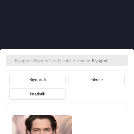
Biyografi
›
Biyografiler
›
Michiel Huisman
› Biyografi
Biyografi
Filmler
İstatistik