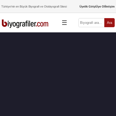
Türkiye’nin en Büyük Biyografi ve Otobiyografi Sitesi
Üyelik Girişi
Üye Ol
İletişim
☰
Ara