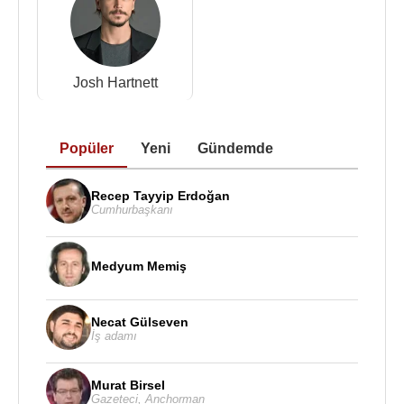
Josh Hartnett
Popüler
Yeni
Gündemde
Recep Tayyip Erdoğan
Cumhurbaşkanı
Medyum Memiş
Necat Gülseven
İş adamı
Murat Birsel
Gazeteci
,
Anchorman