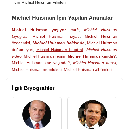
2010 - First Mission (Wout) (Sinema Filmi)
Tüm Michiel Huisman Filmleri
2009 - Dağınık Yataklar (X Ray Man) (Sinema
Filmi)
Michiel Huisman İçin Yapılan Aramalar
2009 - Genç Victoria (Prince Ernst) (Sinema Filmi)
2009 - Winterland Francis Young (Sinema Filmi)
Michiel Huisman yaşıyor mu?
,
Michiel Huisman
biyografi
,
Michiel Huisman hayatı
,
Michiel Huisman
2007 - 2010 - De co-assistent (Hugo Biesterveld)
özgeçmişi
,
Michiel Huisman hakkında
,
Michiel Huisman
(TV Dizisi)
doğum yeri
,
Michiel Huisman fotoğraf
,
Michiel Huisman
2006 - t Schaep met de 5 pooten (Freddy) (TV
video
,
Michiel Huisman resim
,
Michiel Huisman kimdir?
,
Dizisi) (20 Bölüm)
Michiel Huisman kaç yaşında?
,
Michiel Huisman nereli
,
2006 - Dalziel and Pascoe (Back-Packer) (TV
Michiel Huisman memleketi
,
Michiel Huisman albümleri
Dizisi) (20 Bölüm)
2006 - Kara Kitap (Rob) (Sinema Filmi)
2005 - Johan (Johan Dros) (Sinema Filmi)
İlgili Biyografiler
2005 - Meiden van de Wit (Boudewijn Peuts) (TV
Dizisi)
2001 - Costa! (Bart) (Sinema Filmi)