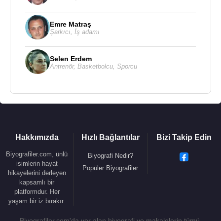
Emre Matraş
Şarkıcı
,
İş adamı
Selen Erdem
Antrenör
,
Basketbolcu
,
Sporcu
Hakkımızda
Hızlı Bağlantılar
Bizi Takip Edin
Biyografiler.com, ünlü
Biyografi Nedir?
isimlerin hayat
Popüler Biyografiler
hikayelerini derleyen
kapsamlı bir
platformdur. Her
yaşam bir iz bırakır.
Biyografiler.com'da yer alan biyografi ve makalelerin tümü,