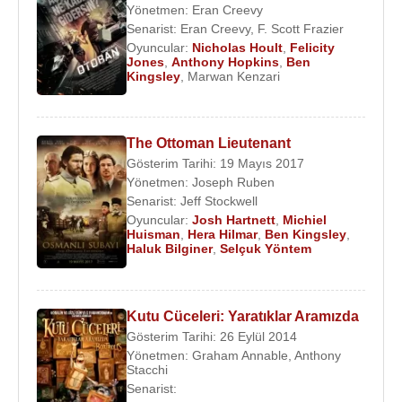
Yönetmen:
Eran Creevy
Senarist:
Eran Creevy
,
F. Scott Frazier
Oyuncular:
Nicholas Hoult
,
Felicity
Jones
,
Anthony Hopkins
,
Ben
Kingsley
,
Marwan Kenzari
The Ottoman Lieutenant
Gösterim Tarihi: 19 Mayıs 2017
Yönetmen:
Joseph Ruben
Senarist:
Jeff Stockwell
Oyuncular:
Josh Hartnett
,
Michiel
Huisman
,
Hera Hilmar
,
Ben Kingsley
,
Haluk Bilginer
,
Selçuk Yöntem
Kutu Cüceleri: Yaratıklar Aramızda
Gösterim Tarihi: 26 Eylül 2014
Yönetmen:
Graham Annable
,
Anthony
Stacchi
Senarist: