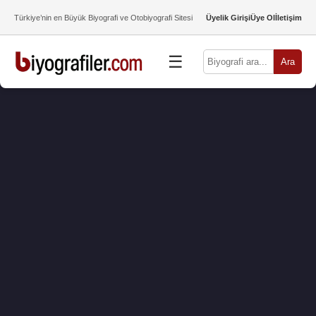
Türkiye’nin en Büyük Biyografi ve Otobiyografi Sitesi
Üyelik Girişi
Üye Ol
İletişim
☰
Ara