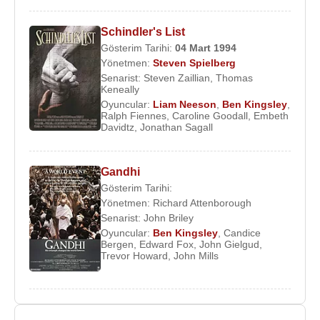
Schindler's List
Gösterim Tarihi:
04 Mart
1994
Yönetmen:
Steven Spielberg
Senarist:
Steven Zaillian
,
Thomas
Keneally
Oyuncular:
Liam Neeson
,
Ben Kingsley
,
Ralph Fiennes
,
Caroline Goodall
,
Embeth
Davidtz
,
Jonathan Sagall
Gandhi
Gösterim Tarihi:
Yönetmen:
Richard Attenborough
Senarist:
John Briley
Oyuncular:
Ben Kingsley
,
Candice
Bergen
,
Edward Fox
,
John Gielgud
,
Trevor Howard
,
John Mills