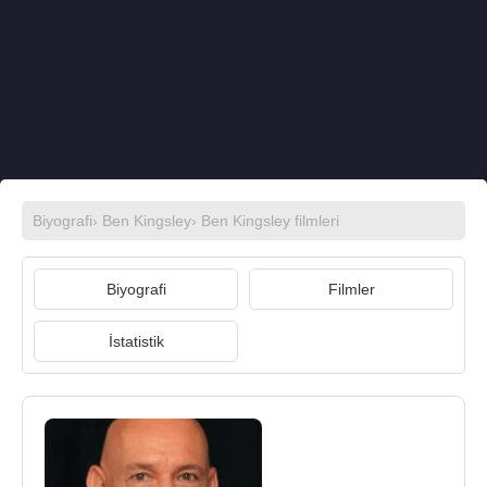
Biyografi
›
Ben Kingsley
›
Ben Kingsley filmleri
Biyografi
Filmler
İstatistik