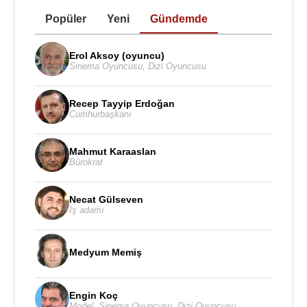
Popüler
Yeni
Gündemde
Erol Aksoy (oyuncu)
Sinema Oyuncusu
,
Dizi Oyuncusu
Recep Tayyip Erdoğan
Cumhurbaşkanı
Mahmut Karaaslan
Bürokrat
Necat Gülseven
İş adamı
Medyum Memiş
Engin Koç
Model
,
Sinema Oyuncusu
,
Dizi Oyuncusu