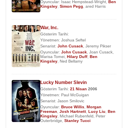
Oyuncular:
Isaac Hempstead-Wright
,
Ben
Kingsley
,
Simon Pegg
,
ared Harris
War, Inc.
Gösterim Tarihi:
Yönetmen:
Joshua Seftel
Senarist:
John Cusack
,
Jeremy Pikser
Oyuncular:
John Cusack
,
Joan Cusack
,
Marisa Tomei
,
Hilary Duff
,
Ben
Kingsley
,
Ned Bellamy
Lucky Number Slevin
Gösterim Tarihi:
21 Nisan
2006
Yönetmen:
Paul McGuigan
Senarist:
Jason Smilovic
Oyuncular:
Bruce Willis
,
Morgan
Freeman
,
Josh Hartnett
,
Lucy Liu
,
Ben
Kingsley
,
Michael Rubenfeld
,
Peter
Outerbridge
,
Stanley Tucci