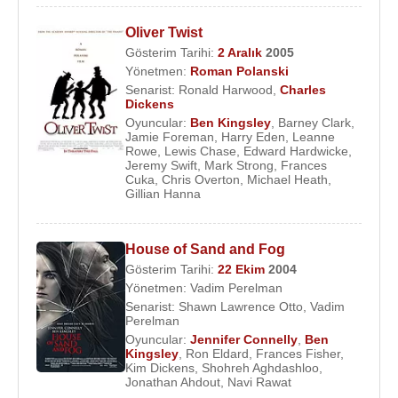
Oliver Twist
Gösterim Tarihi:
2 Aralık
2005
Yönetmen:
Roman Polanski
Senarist:
Ronald Harwood
,
Charles
Dickens
Oyuncular:
Ben Kingsley
,
Barney Clark
,
Jamie Foreman
,
Harry Eden
,
Leanne
Rowe
,
Lewis Chase
,
Edward Hardwicke
,
Jeremy Swift
,
Mark Strong
,
Frances
Cuka
,
Chris Overton
,
Michael Heath
,
Gillian Hanna
House of Sand and Fog
Gösterim Tarihi:
22 Ekim
2004
Yönetmen:
Vadim Perelman
Senarist:
Shawn Lawrence Otto
,
Vadim
Perelman
Oyuncular:
Jennifer Connelly
,
Ben
Kingsley
,
Ron Eldard
,
Frances Fisher
,
Kim Dickens
,
Shohreh Aghdashloo
,
Jonathan Ahdout
,
Navi Rawat