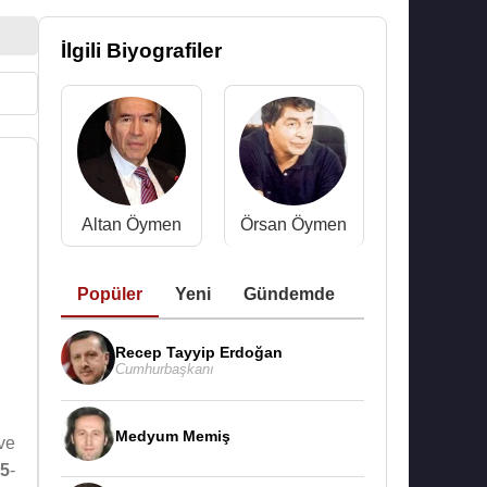
İlgili Biyografiler
Altan Öymen
Örsan Öymen
Popüler
Yeni
Gündemde
Recep Tayyip Erdoğan
Cumhurbaşkanı
Medyum Memiş
ve
95
-