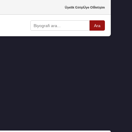
Üyelik Girişi
Üye Ol
İletişim
Ara