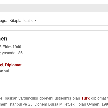
ografi
Kitaplar
İstatistik
men
8.Ekim.1940
 yaşında :
86
çi
,
Diplomat
anbul
el başkan yardımcılığı görevini üstlenmiş olan
Türk
diplomat 
nem İstanbul ve 23. Dönem Bursa Milletvekili olan Öymen,
19