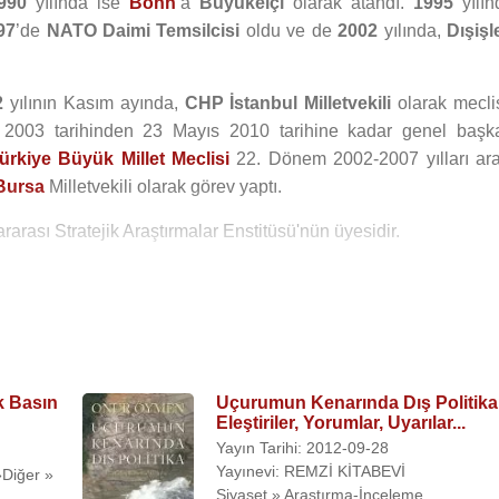
990
yılında ise
Bonn
’a
Büyükelçi
olarak atandı.
1995
yılın
97
’de
NATO Daimi Temsilcisi
oldu ve de
2002
yılında,
Dışişl
2
yılının Kasım ayında,
CHP İstanbul Milletvekili
olarak mecli
 2003 tarihinden 23 Mayıs 2010 tarihine kadar genel başk
ürkiye Büyük Millet Meclisi
22. Dönem 2002-2007 yılları ara
Bursa
Milletvekili olarak görev yaptı.
ararası Stratejik Araştırmalar Enstitüsü'nün üyesidir.
dillerine hakim olan Öymen,
Nedret Öymen
ile evlidir. Çiftin
 iki çocuğu bulunmaktadır.
k Basın
Uçurumun Kenarında Dış Politika
Eleştiriler, Yorumlar, Uyarılar...
e İşadamları Vakfı (1995, 1996, 1997)
Yayın Tarihi: 2012-09-28
Yayınevi: REMZİ KİTABEVİ
»Diğer »
7)
Siyaset » Araştırma-İnceleme