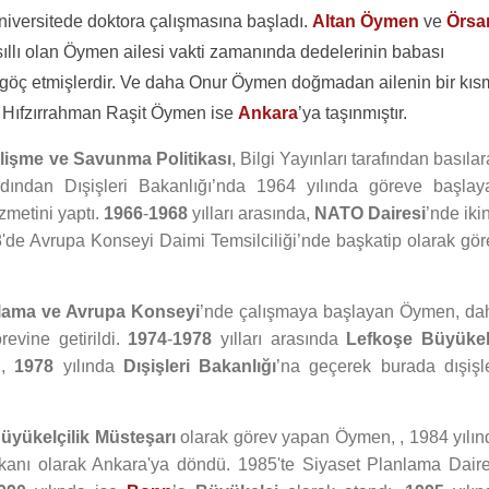
niversitede doktora çalışmasına başladı.
Altan Öymen
ve
Örsa
ıllı olan Öymen ailesi vakti zamanında dedelerinin babası
 göç etmişlerdir. Ve daha Onur Öymen doğmadan ailenin bir kıs
ı Hıfzırrahman Raşit Öymen ise
Ankara
’ya taşınmıştır.
lişme ve Savunma Politikası
, Bilgi Yayınları tarafından basıla
ardından Dışişleri Bakanlığı’nda 1964 yılında göreve başlay
zmetini yaptı.
1966
-
1968
yılları arasında,
NATO Dairesi
’nde iki
8'de Avrupa Konseyi Daimi Temsilciliği’nde başkatip olarak gör
nlama ve Avrupa Konseyi
’nde çalışmaya başlayan Öymen, da
evine getirildi.
1974
-
1978
yılları arasında
Lefkoşe Büyükel
n,
1978
yılında
Dışişleri Bakanlığı
’na geçerek burada dışişle
üyükelçilik Müsteşarı
olarak görev yapan Öymen, , 1984 yılın
anı olarak Ankara'ya döndü. 1985'te Siyaset Planlama Daire