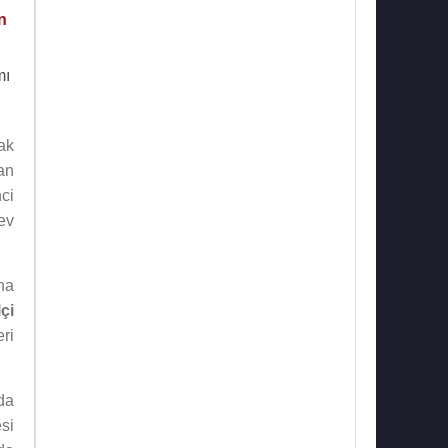
n
mı
rak
an
nci
ev
ha
çi
ri
da
si