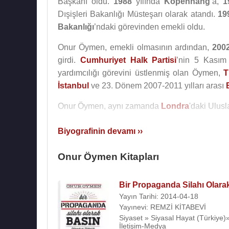
Başkanı oldu.
1988
yılında
Kopenhang
’a,
1
Dışişleri Bakanlığı Müsteşarı olarak atandı.
19
Bakanlığı
’ndaki görevinden emekli oldu.
Onur Öymen, emekli olmasının ardından,
200
girdi.
Cumhuriyet Halk Partisi
’nin 5 Kasım
yardımcılığı görevini üstlenmiş olan Öymen,
T
İstanbul
ve 23. Dönem 2007-2011 yılları arası
Onur Öymen, aynı zamanda
Londra
'daki Ulusl
İngilizce, Fransızca, Almanca ve İspanyolca 
Biyografinin devamı ››
evlilikten
Burak Öymen
ve
Başak Öymen
adlı
Onur Öymen Kitapları
Ödülleri
Yılın Bürokratı Ödülü, Nokta dergisi (1995)
Bir Propaganda Silahı Olara
Yayın Tarihi: 2014-04-18
Yılın Hariciyecisi Ödülü, Türkiye Sanayiciler v
Yayınevi: REMZİ KİTABEVİ
Siyaset » Siyasal Hayat (Türkiye)
Abdi İpekçi Barış Ödülü , Milliyet Gazetesi (199
İletişim-Medya