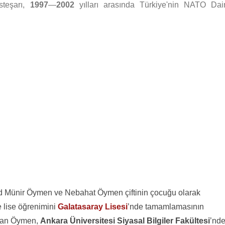
steşarı,
1997
—
2002
yılları arasında Türkiye'nin NATO Dai
 Münir Öymen ve Nebahat Öymen çiftinin çocuğu olarak
e lise öğrenimini
Galatasaray Lisesi
’nde tamamlamasının
ınan Öymen,
Ankara Üniversitesi Siyasal Bilgiler Fakültesi
’nd