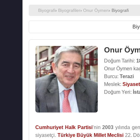
Biyografi
›
Biyografiler
›
Onur Öymen
› Biyografi
Biy
Onur Öy
Doğum Tarihi:
1
Onur Öymen kaç
Burcu:
Terazi
Meslek:
Siyaset
Doğum Yeri:
İst
Cumhuriyet Halk Partisi
’nin
2003
yılında gen
siyasetçi.
Türkiye Büyük Millet Meclisi
22. Dö