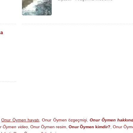
da
plomasi (2002)
evleti Korumak (2005)
et Anıları (2020)
,
Onur Öymen hayatı
,
Onur Öymen özgeçmişi
,
Onur Öymen hakkın
r Öymen video
,
Onur Öymen resim
,
Onur Öymen kimdir?
,
Onur Öym