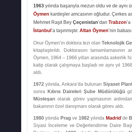
1963
yılında başarıyla mezun oldu ve de aynı ü
Öymen
kardeşler amcasının oğludur. Çerkes as
Mehmet Raşit Bey
Çeçenistan
’dan
Trabzon
’a
İstanbul
’a taşınmıştır.
Altan Öymen
’nin babas
Onur Öymen’in doktora tezi olan
Teknolojik Ge
kitaplaştırıldı. Doktorasını tamamlamasının 
Öymen, 1964 – 1966 yılları arasında askerlik hi
katip olarak çalışmaya başladı ve aynı yıl 196
aldı.
1972
yılında, Ankara’da bulunan
Siyaset Pla
sonra
Kıbrıs Daireleri Şube Müdürülüğü
gör
Müsteşarı
olarak görev yapmasının ardında
bakanının özel danışmanı olarak görev aldı.
1980
yılında
Prag
ve
1982
yılında
Madrid
’de
B
Siyasi İnceleme ve Değerlendirme Daire Başk