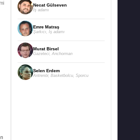
mi
Necat Gülseven
İş adamı
Emre Matraş
Şarkıcı
,
İş adamı
Murat Birsel
Gazeteci
,
Anchorman
Selen Erdem
Antrenör
,
Basketbolcu
,
Sporcu
en