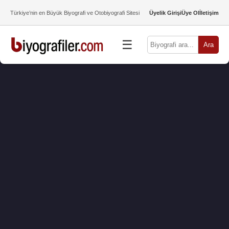
Türkiye’nin en Büyük Biyografi ve Otobiyografi Sitesi
Üyelik Girişi
Üye Ol
İletişim
☰
Ara