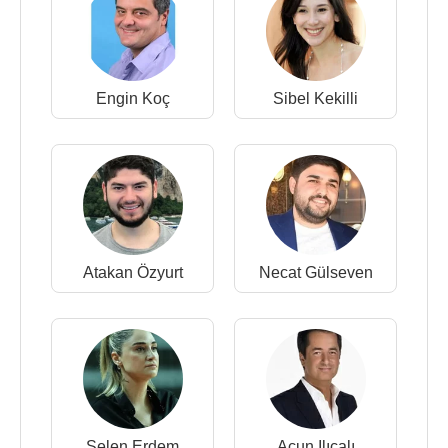
Engin Koç
Sibel Kekilli
Atakan Özyurt
Necat Gülseven
Selen Erdem
Acun Ilıcalı