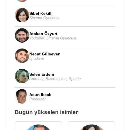
Sibel Kekilli
Sinema Oyuncusu
Atakan Özyurt
Youtuber
,
Sinema Oyuncusu
Necat Gülseven
İş adamı
Selen Erdem
Antrenör
,
Basketbolcu
,
Sporcu
Acun Ilıcalı
Prodüktör
Bugün yükselen isimler