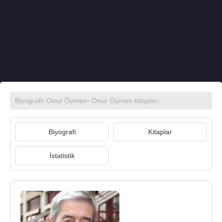
Biyografi
›
Onur Öymen
›
Onur Öymen kitapları
Biyografi
Kitaplar
İstatistik