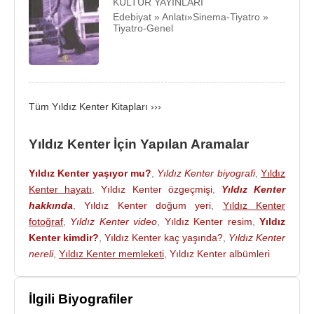
KÜLTÜR YAYINLARI
Edebiyat » Anlatı»Sinema-Tiyatro »
Profesyonel tiyatro yaşantısına,
1948
yılında
Tiyatro-Genel
William Shakespeare
'in "
12. Gece
" oyunuyla
başladı. Önce Devlet tiyatrolarında sonra, 1961
yılında kardeşi
Müşfik Kenter
ve ikinci eşi
Şükran
Güngör
'le birlikte kurduğu "Kent Oyuncuları"nda
sahneye çıktı. Daha sonraki yıllarda sürekli olarak
Tüm Yıldız Kenter Kitapları ›››
Amerika Birleşik Devletleri ve İngiltere’de “ Değişen
Eğitim Metotları ” ve “ Oyunculuk Metotları ” üzerine
Yıldız Kenter İçin Yapılan Aramalar
çalışmalar yaptı. Bir röpörtajında, üzerinde derin
Yıldız Kenter yaşıyor mu?
,
Yıldız Kenter biyografi
,
Yıldız
izleri bulunan çocukluk günlerini;
Kenter hayatı
,
Yıldız Kenter özgeçmişi
,
Yıldız Kenter
hakkında
,
Yıldız Kenter doğum yeri
,
Yıldız Kenter
fotoğraf
,
Yıldız Kenter video
,
Yıldız Kenter resim
,
Yıldız
Annem daima sokakta bulduğu
Kenter kimdir?
,
Yıldız Kenter kaç yaşında?
,
Yıldız Kenter
kedi köpekleri, hatta insanları eve
nereli
,
Yıldız Kenter memleketi
,
Yıldız Kenter albümleri
getirirdi. Evimizde devamlı bir
yabancı kalabalığı vardı. Zerzevat
İlgili Biyografiler
satan dede diye bir adam, İskoçyalı