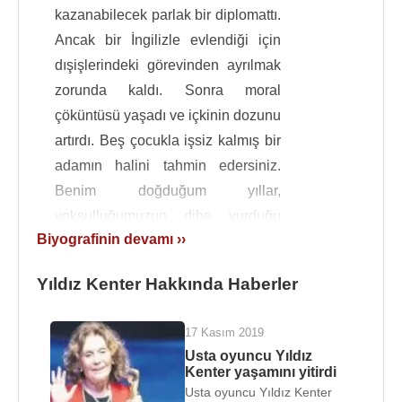
kazanabilecek parlak bir diplomattı.
Ancak bir İngilizle evlendiği için
dışişlerindeki görevinden ayrılmak
zorunda kaldı. Sonra moral
çöküntüsü yaşadı ve içkinin dozunu
artırdı. Beş çocukla işsiz kalmış bir
adamın halini tahmin edersiniz.
Benim doğduğum yıllar,
yoksulluğumuzun dibe vurduğu
Biyografinin devamı ››
yıllarmış. Annem, ‘seni saracak bez
bulamazdım, çarşafları yırtıp onlara
Yıldız Kenter Hakkında Haberler
sarardım' derdi.
şeklinde dile getiriyordu.
17 Kasım 2019
Usta oyuncu Yıldız
Naci bey,
Ziraat Bankası
nda iş bulunca, aile
Kenter yaşamını yitirdi
Ankara
'ya taşındı. Bütün sorun ve sıkıntılara
Usta oyuncu Yıldız Kenter