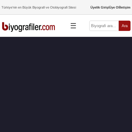
Türkiye’nin en Büyük Biyografi ve Otobiyografi Sitesi
Üyelik Girişi
Üye Ol
İletişim
☰
Ara