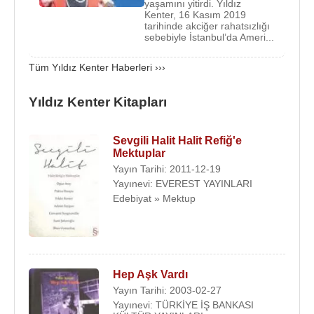
yaşamını yitirdi. Yıldız
rağmen çocukluk günleri mutluluk içinde geçti.
Kenter, 16 Kasım 2019
İlkokula Ankara'da devam ederken, annesi, zengin
tarihinde akciğer rahatsızlığı
sebebiyle İstanbul’da Ameri...
çocuklarına İngilizce dersler veriyordu. Evdeki
yaşamında, insana ait komedi ve trajedileri öğrenen
Tüm Yıldız Kenter Haberleri ›››
Kenter, Ankara çocuk kulübünde tiyatroya başladı.
O dönem, konservatuvarla ilgili yapılan kötü
Yıldız Kenter Kitapları
söylencelere rağmen devlet konservatuvarına
kayıdını yaptırdı. Ankara konservatuvarını sınıf
Sevgili Halit Halit Refiğ'e
atlayarak 1948 yılında bitirdi.
Rockefeller
bursu
Mektuplar
kazanarak, American Theatre Winng,
Yayın Tarihi: 2011-12-19
Neighbourhood Play House ve Actor’s Studio’da
Yayınevi: EVEREST YAYINLARI
oyunculuk ve oyunculuk öğretiminde yeni teknikler
Edebiyat » Mektup
üzerine çalışmalar yaptı. Ankara Devlet
Konservatuarına hoca olarak atandı. 1959 yılına
kadar 11 yıl
Ankara Devlet Tiyatrosu
nda
oyunculuk, sahne öğretmenliği yaptı. 1959 yılında.
Hep Aşk Vardı
Muhsin Ertuğrul
, Devlet tiyatrosundan
Yayın Tarihi: 2003-02-27
uzaklaştırılınca, O da kurumdan ayrıldı.
Yayınevi: TÜRKİYE İŞ BANKASI