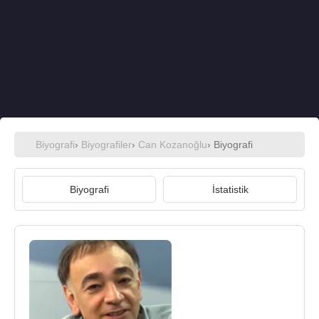
Biyografi
›
Biyografiler
›
Can Kozanoğlu
› Biyografi
Biyografi
İstatistik