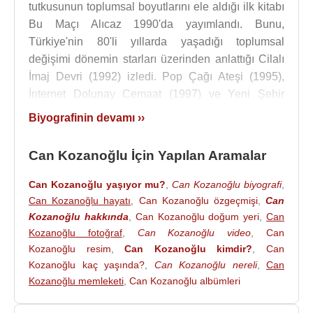
tutkusunun toplumsal boyutlarını ele aldığı ilk kitabı
Bu Maçı Alıcaz 1990'da yayımlandı. Bunu,
Türkiye'nin 80'li yıllarda yaşadığı toplumsal
değişimi dönemin starları üzerinden anlattığı Cilalı
İmaj Devri (1992) izledi. Pop Çağı Ateşi (1995),
İnternet Dolunay Cemaat (1997) ve Yeni Şehir
Notları'nın (2001) ardından, Kozanoğlu'nun ilk
Biyografinin devamı ››
kurgu denemesi olan Acemi Eğitimi (2005)
yayımlandı.
Can Kozanoğlu İçin Yapılan Aramalar
Can Kozanoğlu
'nun çocukluğunu ve aile çevresini
Can Kozanoğlu yaşıyor mu?
,
Can Kozanoğlu biyografi
,
anlattığı Acemi Eğitimi (2005) yazarın ilk anı
Can Kozanoğlu hayatı
,
Can Kozanoğlu özgeçmişi
,
Can
kitabıdır. Yalan Yıllar (2015) Kozanoğlu'nun ikinci
Kozanoğlu hakkında
,
Can Kozanoğlu doğum yeri
,
Can
anı kitabıdır. Yazar; bu anılarda gazetelerde,
Kozanoğlu fotoğraf
,
Can Kozanoğlu video
,
Can
dergilerde, televizyon kanallarında, entelektüel
Kozanoğlu resim
,
Can Kozanoğlu kimdir?
,
Can
âlemlerde ve romancılık hayallerinin peşinde
Kozanoğlu kaç yaşında?
,
Can Kozanoğlu nereli
,
Can
geçmiş otuz küsur yıllık yetişkinlik dönemini ve
Kozanoğlu memleketi
,
Can Kozanoğlu albümleri
meslek hayatını anlatmaktadır.