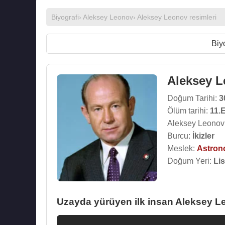
Biyografi
›
Aleksey Leonov
›
Aleksey Leonov resimleri
Biy
Aleksey 
Doğum Tarihi:
3
Ölüm tarihi:
11.
Aleksey Leonov 
Burcu:
İkizler
Meslek:
Astron
Doğum Yeri:
Lis
Uzayda yürüyen ilk insan Aleksey L