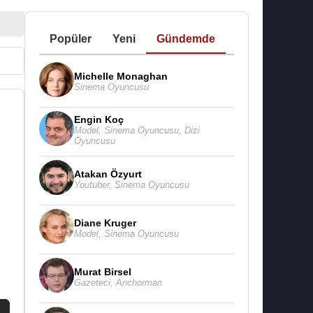
Popüler
Yeni
Gündemde
Michelle Monaghan
Sinema Oyuncusu
Engin Koç
Model
,
Sinema Oyuncusu
,
Dizi
Oyuncusu
Atakan Özyurt
Youtuber
,
Sinema Oyuncusu
Diane Kruger
Model
,
Sinema Oyuncusu
Murat Birsel
Gazeteci
,
Anchorman