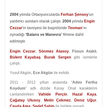
2004
yılında Ortaoyuncularda
Ferhan Şensoy
'un
yardımcı asistanı olarak çalıştı.
2004
yılında
Engin
Cezzar
'in tavsiyesi ile başrolünde
Teoman
’ın
oynadığı “
Balans ve Manevra
” filmine dahil
edilmiştir.
Engin Cezzar
,
Sönmez Atasoy
,
Füsun Ataklı
,
Bülent Kayabaş
,
Burak Sergen
gibi isimlerle
çalıştı.
Yusuf Akgün,
Ece Akgün
ile evlidir.
2011 - 2012 yılları arasında “
Adını Feriha
Koydum
” adlı dizide Koray Onat karakterini
canlandırırken
Vahide Perçin
,
Hazal Kaya
,
Çağatay Ulusoy
,
Metin Çekmez
,
Deniz Uğur
,
Ceyda Ateş
,
Sedef Şahin
ile birlikte oynadı.