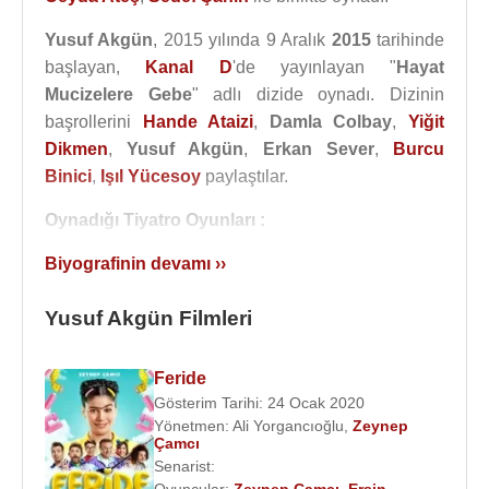
Yusuf Akgün
, 2015 yılında 9 Aralık
2015
tarihinde
başlayan,
Kanal D
'de yayınlayan "
Hayat
Mucizelere Gebe
" adlı dizide oynadı. Dizinin
başrollerini
Hande Ataizi
,
Damla Colbay
,
Yiğit
Dikmen
,
Yusuf Akgün
,
Erkan Sever
,
Burcu
Binici
,
Işıl Yücesoy
paylaştılar.
Oynadığı Tiyatro Oyunları :
2011 - Öksüzler (oyun) :
Dennis Kelly
- Tiyatro Dot
Biyografinin devamı ››
Filmleri ve Dizileri :
Yusuf Akgün Filmleri
Oyuncu :
2017 - Cennet'in Gözyaşları (Orhan Soyer) (TV
Dizisi)
Feride
2017 -
Acı Tatlı Ekşi
(Alper)(Sinema Filmi)
Gösterim Tarihi: 24 Ocak 2020
Yönetmen:
Ali Yorgancıoğlu
,
Zeynep
2015 - Hayat Mucizelere Gebe (Serhat) (TV Dizisi)
Çamcı
2013 - Beni Böyle Sev (Furkan Keskin) (TV Dizisi)
Senarist:
2013 -
Su ve Ateş
(Turhan) (Sinema Filmi)