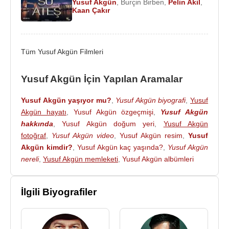
Yusuf Akgün
,
Burçin Birben
,
Pelin Akil
,
Kaan Çakır
Tüm Yusuf Akgün Filmleri
Yusuf Akgün İçin Yapılan Aramalar
Yusuf Akgün yaşıyor mu?
,
Yusuf Akgün biyografi
,
Yusuf
Akgün hayatı
,
Yusuf Akgün özgeçmişi
,
Yusuf Akgün
hakkında
,
Yusuf Akgün doğum yeri
,
Yusuf Akgün
fotoğraf
,
Yusuf Akgün video
,
Yusuf Akgün resim
,
Yusuf
Akgün kimdir?
,
Yusuf Akgün kaç yaşında?
,
Yusuf Akgün
nereli
,
Yusuf Akgün memleketi
,
Yusuf Akgün albümleri
İlgili Biyografiler