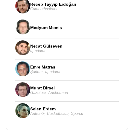
Recep Tayyip Erdoğan
Cumhurbaşkanı
Medyum Memiş
Necat Gülseven
İş adamı
Emre Matraş
Şarkıcı
,
İş adamı
Murat Birsel
Gazeteci
,
Anchorman
Selen Erdem
Antrenör
,
Basketbolcu
,
Sporcu