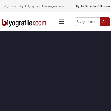
Türkiye’nin en Büyük Biyografi ve Otobiyografi Sitesi
Üyelik Girişi
Üye Ol
İletişim
☰
Ara