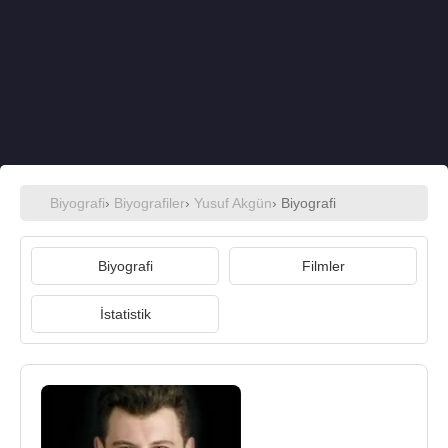
Biyografi
›
Biyografiler
›
Yusuf Akgün
› Biyografi
Biyografi
Filmler
İstatistik