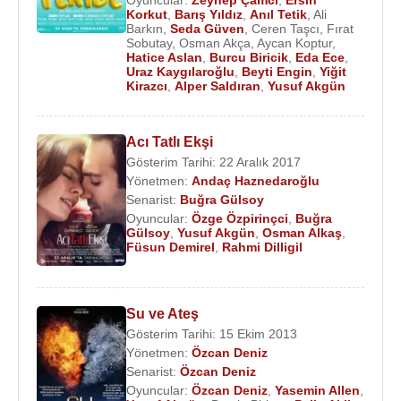
Oyuncular:
Zeynep Çamcı
,
Ersin
Korkut
,
Barış Yıldız
,
Anıl Tetik
,
Ali
2012 - Paradox (kısa film)
Barkın
,
Seda Güven
,
Ceren Taşcı
,
Fırat
2012 - Emir'in Yolu (Koray Onat) 2012
Sobutay
,
Osman Akça
,
Aycan Koptur
,
Hatice Aslan
,
Burcu Biricik
,
Eda Ece
,
2011 - 2012 - Adını Feriha Koydum (Koray Onat)
Uraz Kaygılaroğlu
,
Beyti Engin
,
Yiğit
(TV Dizisi)
Kirazcı
,
Alper Saldıran
,
Yusuf Akgün
2010 - Saklı Hayatlar (Murat) (Sinema Filmi)
2009 - Melekler Korusun (Emre )(TV Dizisi)
Acı Tatlı Ekşi
2008 - Derdest (Boğaç Yıldırım) (TV Dizisi)
Gösterim Tarihi: 22 Aralık 2017
2007 - Semazen (TV Filmi)
Yönetmen:
Andaç Haznedaroğlu
2007 - Hepsi1 (Korkut) (TV Dizisi)
Senarist:
Buğra Gülsoy
2005 - Kırık Kanatlar (Özay) (TV Dizisi)
Oyuncular:
Özge Özpirinçci
,
Buğra
Gülsoy
,
Yusuf Akgün
,
Osman Alkaş
,
2004 - Balans ve Manevra (Ruhi) (Sinema Filmi)
Füsun Demirel
,
Rahmi Dilligil
Kaynak:Biyografiler.com
Su ve Ateş
Gösterim Tarihi: 15 Ekim 2013
Yönetmen:
Özcan Deniz
Senarist:
Özcan Deniz
Oyuncular:
Özcan Deniz
,
Yasemin Allen
,