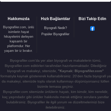
Hakkımızda
Hızlı Bağlantılar
Bizi Takip Edin
Biyografiler.com, ünlü
Biyografi Nedir?
isimlerin hayat
Popüler Biyografiler
hikayelerini derleyen
kapsamlı bir
platformdur. Her
yaşam bir iz bırakır.
Biyografiler.com'da yer alan biyografi ve makalelerin tümü,
Biyografiler.com editörleri tarafından hazırlanmaktadır. Dilediğiniz
biyografi ve makaleyi, sitenizde,
"Kaynak: Biyografiler.com"
formatıyla kaynak göstererek kullanabilirsiniz. 20'den fazla biyografi ya
da makaleyi, sitenizde toplu olarak kullanmayı düşünüyorsanız lütfen
bizimle temasa geçiniz.
Biyografiler.com sitemizde ünlülerin hayatı, kim kimdir, kim nerelidir,
kaç yaşındadır gibi ünlüler hakkında merak ettiğiniz sorulara yanıtlar
bulabilirsiniz. Biyografiler ile ilgili yorum ve düzeltmelerinizi bize
iletebilirsiniz.