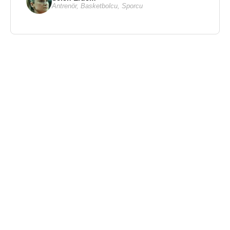
Antrenör
,
Basketbolcu
,
Sporcu