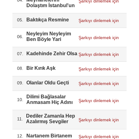
04.
Şarkıyı dinlemek için
Dolaştım İstanbul'un
Baktıkça Resmine
05.
Şarkıyı dinlemek için
Neyleyim Neyleyim
06.
Şarkıyı dinlemek için
Ben Böyle Yari
Kadehinde Zehir Olsa
07.
Şarkıyı dinlemek için
Bir Kırık Aşk
08.
Şarkıyı dinlemek için
Olanlar Oldu Geçti
09.
Şarkıyı dinlemek için
Dilimi Bağlasalar
10.
Şarkıyı dinlemek için
Anmasam Hiç Adını
Dediler Zamanla Hep
11.
Şarkıyı dinlemek için
Azalırmış Sevgiler
Nartanem Birtanem
12.
Şarkıyı dinlemek için