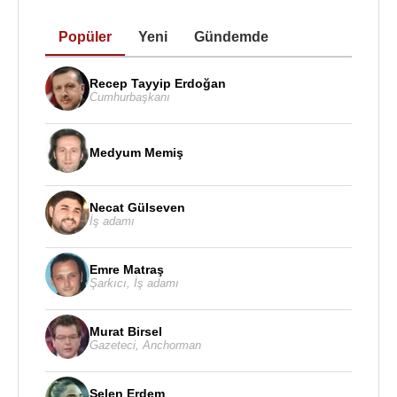
Popüler
Yeni
Gündemde
Recep Tayyip Erdoğan
Cumhurbaşkanı
Medyum Memiş
Necat Gülseven
İş adamı
Emre Matraş
Şarkıcı
,
İş adamı
Murat Birsel
Gazeteci
,
Anchorman
Selen Erdem