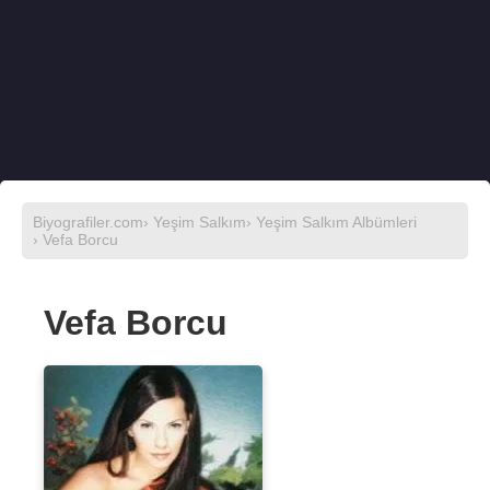
Biyografiler.com
›
Yeşim Salkım
›
Yeşim Salkım Albümleri
› Vefa Borcu
Vefa Borcu