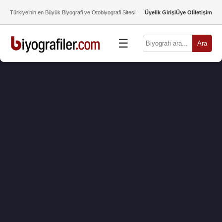
Türkiye’nin en Büyük Biyografi ve Otobiyografi Sitesi
Üyelik Girişi
Üye Ol
İletişim
☰
Ara