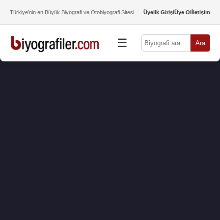
Türkiye’nin en Büyük Biyografi ve Otobiyografi Sitesi
Üyelik Girişi
Üye Ol
İletişim
☰
Ara