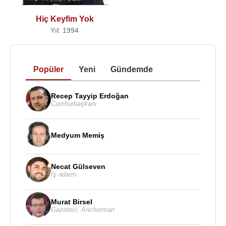
Hiç Keyfim Yok
Yıl: 1994
Popüler
Yeni
Gündemde
Recep Tayyip Erdoğan
Cumhurbaşkanı
Medyum Memiş
Necat Gülseven
İş adamı
Murat Birsel
Gazeteci
,
Anchorman