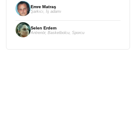
Emre Matraş
Şarkıcı
,
İş adamı
Selen Erdem
Antrenör
,
Basketbolcu
,
Sporcu