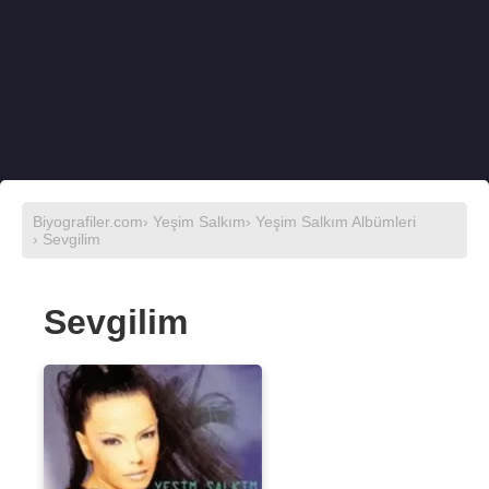
Biyografiler.com
›
Yeşim Salkım
›
Yeşim Salkım Albümleri
› Sevgilim
Sevgilim