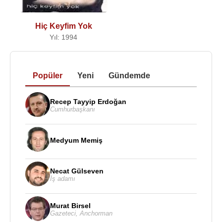
Hiç Keyfim Yok
Yıl: 1994
Popüler
Yeni
Gündemde
Recep Tayyip Erdoğan
Cumhurbaşkanı
Medyum Memiş
Necat Gülseven
İş adamı
Murat Birsel
Gazeteci
,
Anchorman