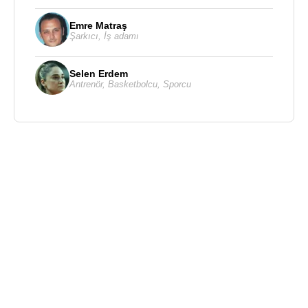
Emre Matraş
Şarkıcı
,
İş adamı
Selen Erdem
Antrenör
,
Basketbolcu
,
Sporcu