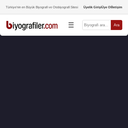
Türkiye’nin en Büyük Biyografi ve Otobiyografi Sitesi
Üyelik Girişi
Üye Ol
İletişim
☰
Ara