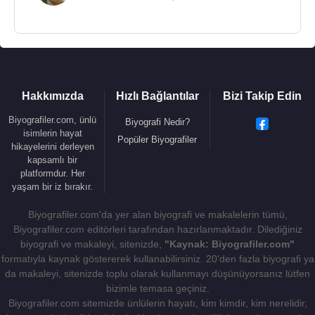
Hakkımızda
Hızlı Bağlantılar
Bizi Takip Edin
Biyografiler.com, ünlü
Biyografi Nedir?
isimlerin hayat
Popüler Biyografiler
hikayelerini derleyen
kapsamlı bir
platformdur. Her
yaşam bir iz bırakır.
Biyografiler.com'da yer alan biyografi ve makalelerin tümü,
Biyografiler.com editörleri tarafından hazırlanmaktadır. Dilediğiniz
biyografi ve makaleyi, sitenizde,
"Kaynak: Biyografiler.com"
formatıyla kaynak göstererek kullanabilirsiniz. 20'den fazla biyografi ya
da makaleyi, sitenizde toplu olarak kullanmayı düşünüyorsanız lütfen
bizimle temasa geçiniz.
Biyografiler.com sitemizde ünlülerin hayatı, kim kimdir, kim nerelidir,