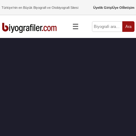
Türkiye’nin en Büyük Biyografi ve Otobiyografi Sitesi
Üyelik Girişi
Üye Ol
İletişim
☰
Ara