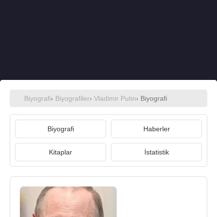
Biyografi
›
Biyografiler
›
Vladimir Putin
› Biyografi
Biyografi
Haberler
Kitaplar
İstatistik