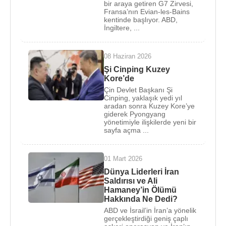
Komünist Partisi başkanı
Zyuganov
'un önünde
bir araya getiren G7 Zirvesi,
Fransa’nın Evian-les-Bains
%52,9'luk oy oranıyla cumhurbaşkanı seçilmiş,
kentinde başlıyor. ABD,
2004 yılında yapılan seçimlerde ise %71'in
İngiltere, ...
üzerinde oyla tekrar cumhurbaşkanı seçilmiştir.
Döneminde Rusya ekonomisi hızlı büyüme
08 Haziran 2026
rakamları yakalamış, ülkesinin bağımsızlığı yolunda
Şi Cinping Kuzey
çok önemli adımlar atmış, merkezi otorite
Kore’de
Çin Devlet Başkanı Şi
kuvvetlendirilmiş, silahlı kuvvetlerde reform
Cinping, yaklaşık yedi yıl
başlamıştır.
aradan sonra Kuzey Kore’ye
giderek Pyongyang
yönetimiyle ilişkilerde yeni bir
Siyah kuşak sahibi olan Putin genç yaştan beri
sayfa açma ...
Judo ile ilgilenmektedir.
Vladimir Putin
, 28 Temmuz
1983
tarihinde
01 Mart 2026
Lyudmila Shkrebneva
ile evlendi. Sankt-Peterburg
Dünya Liderleri İran
Saldırısı ve Ali
Devlet Üniversitesi'nde hukuk okuyan Vladimir
Hamaney’in Ölümü
Putin'in eşi Lyudmila Putina aynı üniversitede
Hakkında Ne Dedi?
İspanyol dili bölümünü okumuştur. 6 Haziran
2013
ABD ve İsrail’in İran’a yönelik
gerçekleştirdiği geniş çaplı
tarihinde boşandılar. İki kızı vardır. Kızlarından