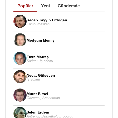
Popüler
Yeni
Gündemde
Recep Tayyip Erdoğan
Cumhurbaşkanı
Medyum Memiş
Emre Matraş
Şarkıcı
,
İş adamı
Necat Gülseven
İş adamı
Murat Birsel
Gazeteci
,
Anchorman
Selen Erdem
Antrenör
,
Basketbolcu
,
Sporcu