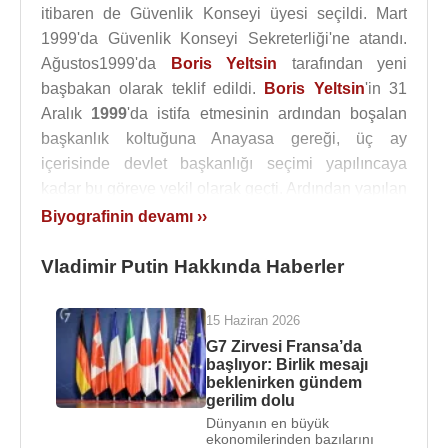
itibaren de Güvenlik Konseyi üyesi seçildi. Mart
1999'da Güvenlik Konseyi Sekreterliği'ne atandı.
Ağustos1999'da
Boris Yeltsin
tarafından yeni
başbakan olarak teklif edildi.
Boris Yeltsin
'in 31
Aralık
1999
'da istifa etmesinin ardından boşalan
başkanlık koltuğuna Anayasa gereği, üç ay
içerisinde devlet başkanlığı seçimi yapılıncaya
kadar bu göreve vekil olarak geçti. Ardından yapılan
seçimlerde başkan seçildi. Putin, Rusya'da yapılan
Biyografinin devamı ››
başkanlık seçimlerinde %50'nin üzerinde oy
toplayarak, birinci turda devlet başkanı seçildi. 7
Vladimir Putin Hakkında Haberler
Mayıs
2008
'de görev süresi dolarak yerini yeni
devlet başkanı
Dmitri Medvedev
'e bıraktı ve
15 Haziran 2026
Rusya'nın başbakanı oldu.
G7 Zirvesi Fransa’da
başlıyor: Birlik mesajı
Rusya Federasyonu
'nun 2000-2008 yılları
beklenirken gündem
gerilim dolu
arasında cumhurbaşkanlığını görevini yürüttü. 2000
Dünyanın en büyük
yılında yapılan seçimlerde Rusya Federasyonu
ekonomilerinden bazılarını