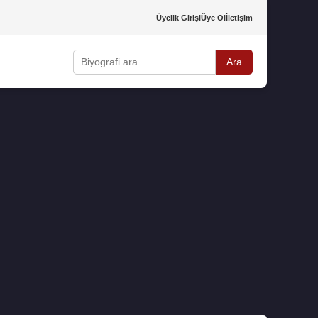
Üyelik Girişi
Üye Ol
İletişim
Ara