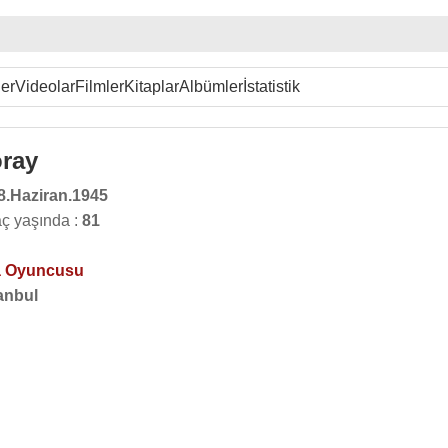
er
Videolar
Filmler
Kitaplar
Albümler
İstatistik
ray
8.Haziran.1945
ç yaşında :
81
 Oyuncusu
anbul