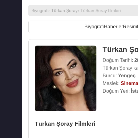
Biyografi
›
Türkan Şoray
›
Türkan Şoray filmleri
Biyografi
Haberler
Resiml
Türkan Şo
Doğum Tarihi:
2
Türkan Şoray ka
Burcu:
Yengeç
Meslek:
Sinema
Doğum Yeri:
İst
Türkan Şoray Filmleri