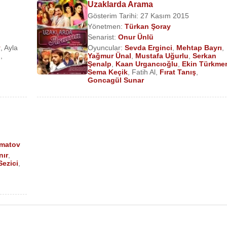
Uzaklarda Arama
Gösterim Tarihi: 27 Kasım 2015
Yönetmen:
Türkan Şoray
Senarist:
Onur Ünlü
y
,
Ayla
Oyuncular:
Sevda Erginci
,
Mehtap Bayrı
,
n
,
Yağmur Ünal
,
Mustafa Uğurlu
,
Serkan
Şenalp
,
Kaan Urgancıoğlu
,
Ekin Türkme
Sema Keçik
,
Fatih Al
,
Fırat Tanış
,
Goncagül Sunar
tmatov
nır
,
Sezici
,