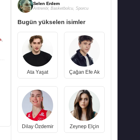
Selen Erdem
Antrenör
,
Basketbolcu
,
Sporcu
Bugün yükselen isimler
n
,
Ata Yaşat
Çağan Efe Ak
Dilay Özdemir
Zeynep Elçin