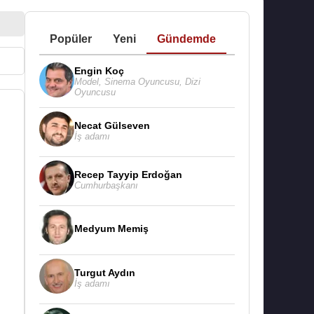
Popüler
Yeni
Gündemde
Engin Koç
Model
,
Sinema Oyuncusu
,
Dizi
Oyuncusu
Necat Gülseven
İş adamı
Recep Tayyip Erdoğan
Cumhurbaşkanı
Medyum Memiş
Turgut Aydın
İş adamı