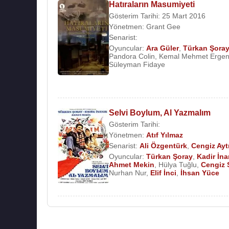
Hatıraların Masumiyeti
Gösterim Tarihi: 25 Mart 2016
Yönetmen:
Grant Gee
Senarist:
Oyuncular:
Ara Güler
,
Türkan Şora
Pandora Colin
,
Kemal Mehmet Erge
Süleyman Fidaye
Selvi Boylum, Al Yazmalım
Gösterim Tarihi:
Yönetmen:
Atıf Yılmaz
Senarist:
Ali Özgentürk
,
Cengiz Ay
Oyuncular:
Türkan Şoray
,
Kadir İna
Ahmet Mekin
,
Hülya Tuğlu
,
Cengiz 
Nurhan Nur
,
Elif İnci
,
İhsan Yüce