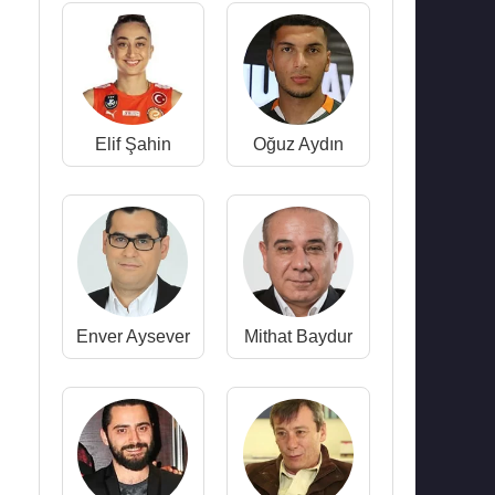
Elif Şahin
Oğuz Aydın
Enver Aysever
Mithat Baydur