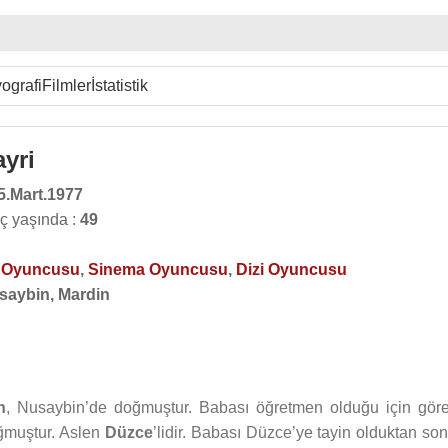
ografi
Filmler
İstatistik
yri
5.Mart.1977
ç yaşında :
49
o Oyuncusu
,
Sinema Oyuncusu
,
Dizi Oyuncusu
saybin, Mardin
n
, Nusaybin’de doğmuştur. Babası öğretmen olduğu için göre
ğmuştur. Aslen
Düzce
’lidir. Babası Düzce’ye tayin olduktan son