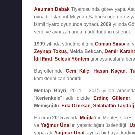
Asuman Dabak
Tiyatrosu'nda görev yaptı. A
oynadı. İstanbul Meydan Sahnesi'nde görev ya
isimli tiyatro oyununda oynadı.
2009
yılında Gö
verdi ve aynı zamanda müdürlüğünü üstlendi.
1999
yılında yönetmenliğini
Osman Sınav
’ın y
Zeynep Tokuş
,
Melda Bekcan
,
Demir Karah
İdil Fırat
,
Selçuk Yöntem
gibi oyuncularla berab
Başrollerinde
Cem Kılıç
,
Hasan Kaçan
,
T
karakterini canlandırdı.
Mehtap Bayri
, 2014 - 2015 yılları arasınd
“
Kertenkele
” adlı dizide
Erdinç Gülener
,
Memişoğlu
,
Eda Özerkan
,
Selahattin Taşdö
Haziran
2015
ayında
Muğla
’nın Menteşe ilçes
ve
Yağmur Ünal
’ın yapımcılığını üstlendiği "
Uz
yapacak.
Yağmur Ünal
, ayrıca bir hayat kadın