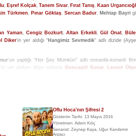
lu
,
Eşref Kolçak
,
Tanem Sivar
,
Fırat Tanış
,
Kaan Urgancıoğ
kin Türkmen
,
Pınar Göktaş
,
Sercan Badur
,
Mehtap Bayri
gi
an Yaman
,
Cengiz Bozkurt
,
Altan Erkekli
,
Gül Onat
,
Büle
l Diker
'in yer aldığı “
Hangimiz Sevmedik
” adlı dizide (Ayşe
mur
’un yaptığı “Her Şey Mümkün” adlı romantik-komedi film
n
'ın yer alırken diğer rollerde
Goncagül Sunar
,
Levent Ülg
Umut Oğuz
,
Bora Sivri
ve
Haldun Dormen
yer alıyor.
i)
Oflu Hoca'nın Şifresi 2
Gösterim Tarihi: 13 Mayıs 2016
Yönetmen:
Adem Kılıç
a Filmi)
Senarist:
Zeynep Kaya
,
Uğur Kandemir
Arpacı
kın
,