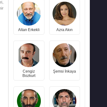
i,
ir
Altan Erkekli
Azra Akın
Cengiz
Şemsi İnkaya
Bozkurt