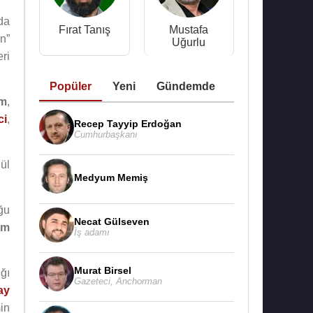
da
Fırat Tanış
Mustafa
in”
Uğurlu
ri
Popüler
Yeni
Gündemde
em
,
ci
,
Recep Tayyip Erdoğan
Cumhurbaşkanı
ül
Medyum Memiş
ğu
Necat Gülseven
ım
İş adamı
Murat Birsel
ğı
Gazeteci
,
Anchorman
ay
min