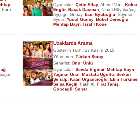
htap
Oyuncular:
Çetin Altay
,
Ahmet Varlı
,
Köksa
,
Bora
Engür
,
Başak Daşman
,
Nihan Büyükağaç
,
Filmi)
Ayşegül Günay
,
Eser Eyüboğlu
,
Seymen
Aydın
,
Yusuf Güney
,
Buket Dereoğlu
,
Mehtap Bayri
,
İsrafil Köse
Uzaklarda Arama
Gösterim Tarihi: 27 Kasım 2015
Yönetmen:
Türkan Şoray
Senarist:
Onur Ünlü
dağ
,
Oyuncular:
Sevda Erginci
,
Mehtap Bayrı
,
üzgar
,
Yağmur Ünal
,
Mustafa Uğurlu
,
Serkan
Şenalp
,
Kaan Urgancıoğlu
,
Ekin Türkme
zisi)
Sema Keçik
,
Fatih Al
,
Fırat Tanış
,
Goncagül Sunar
isi)
isi)
)