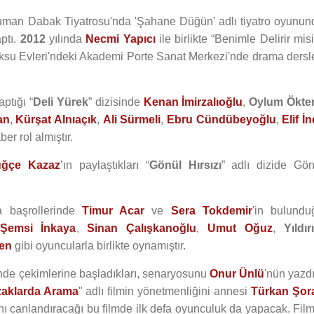
suman Dabak Tiyatrosu'nda 'Şahane Düğün' adlı tiyatro oyunun
ptı.
2012
yılında
Necmi Yapıcı
ile birlikte “Benimle Delirir mis
ksu Evleri'ndeki Akademi Porte Sanat Merkezi'nde drama dersle
aptığı “
Deli Yürek
” dizisinde
Kenan İmirzalıoğlu
,
Oylum Ökt
an
,
Kürşat Alnıaçık
,
Ali Sürmeli
,
Ebru Cündübeyoğlu
,
Elif İn
er rol almıştır.
uğçe Kazaz
’ın paylaştıkları “
Gönül Hırsızı
” adlı dizide Gön
a başrollerinde
Timur Acar
ve
Sera Tokdemir
'in bulundu
Şemsi İnkaya
,
Sinan Çalışkanoğlu
,
Umut Oğuz
,
Yıldır
ğen
gibi oyuncularla birlikte oynamıştır.
inde çekimlerine başladıkları, senaryosunu
Onur Ünlü
'nün yazdı
aklarda Arama
" adlı filmin yönetmenliğini annesi
Türkan Şor
ını canlandıracağı bu filmde ilk defa oyunculuk da yapacak. Fil