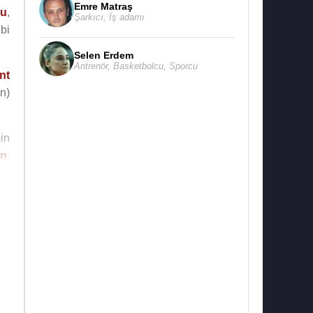
Emre Matraş
lu
,
Şarkıcı
,
İş adamı
bi
Selen Erdem
Antrenör
,
Basketbolcu
,
Sporcu
nt
n)
in
en
,