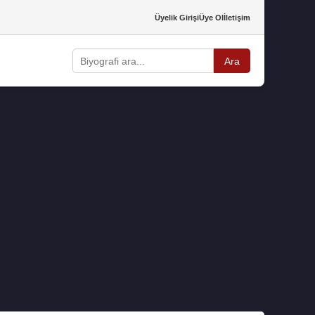
Üyelik Girişi
Üye Ol
İletişim
Ara