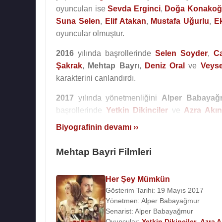
oyuncuları ise
Sevda Erginci
,
Doğa Konakoğ
Suna Selen
,
Elif Atakan
,
Mustafa Uğurlu
,
E
oyuncular olmuştur.
2016
yılında başrollerinde
Selen Soyder
,
C
Şakrak
,
Mehtap Bayr
ı,
Deniz Oral
ve
Veyse
karakterini canlandırdı.
2017
yılında yönetmenliğini
Alper Babayağ
başrollerinde
Yetkin Dikinciler
ve
Azra Akı
Mehtap Bayrı
,
Bahtiyar Engin
,
Kaan Girgin
,
Biyografinin devamı ››
Filmleri ve Dizileri :
Mehtap Bayri Filmleri
Oyuncu :
2017 -
Her Şey Mümkün
(Nurhan)(Sinema Film
Her Şey Mümkün
2017 - Aşka Racon Sökmez(Sinema Filmi)
Gösterim Tarihi: 19 Mayıs 2017
2016 - Hangimiz Sevmedik (Ayşen)(TV Dizisi)
Yönetmen:
Alper Babayağmur
2016 -
Oflu Hoca'nın Şifresi 2
(Meryem) (Sinem
Senarist:
Alper Babayağmur
2015 - Uzaklarda Arama (Sinema Filmi)
Oyuncular:
Yetkin Dikinciler
,
Azra A