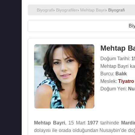
Biyografi
›
Biyografiler
›
Mehtap Bayri
› Biyografi
Biy
Mehtap Ba
Doğum Tarihi:
1
Mehtap Bayri ka
Burcu:
Balık
Meslek:
Tiyatr
Doğum Yeri:
Nu
Mehtap Bayri
, 15 Mart
1977
tarihinde
Mardi
dolayısı ile orada olduğundan Nusaybin’de do