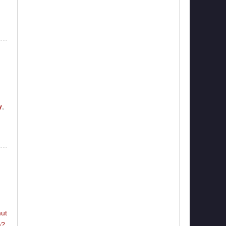
y
,
ut
a?
,