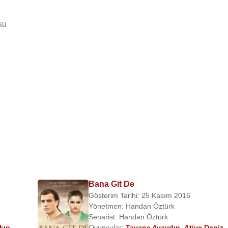
su
mi)
Bana Git De
Gösterim Tarihi: 25 Kasım 2016
Yönetmen:
Handan Öztürk
Senarist:
Handan Öztürk
kın
,
Oyuncular:
Tayanç Ayaydın
,
Atiye Deniz
,