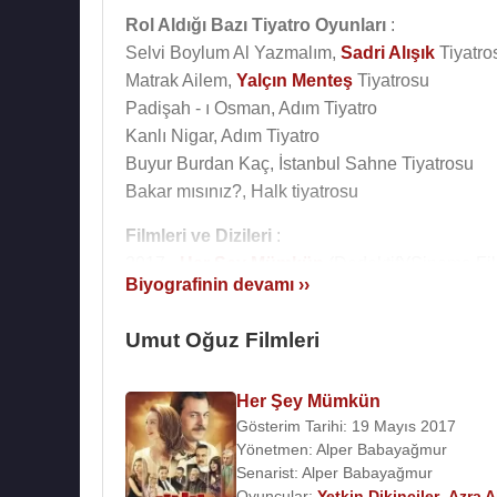
Rol Aldığı Bazı Tiyatro Oyunları
:
Selvi Boylum Al Yazmalım,
Sadri Alışık
Tiyatro
Matrak Ailem,
Yalçın Menteş
Tiyatrosu
Padişah - ı Osman, Adım Tiyatro
Kanlı Nigar, Adım Tiyatro
Buyur Burdan Kaç, İstanbul Sahne Tiyatrosu
Bakar mısınız?, Halk tiyatrosu
Filmleri ve Dizileri
:
2017 -
Her Şey Mümkün
(Dedektif)(Sinema Fil
Biyografinin devamı ››
2016 -
Bana Git De
(Tolga)(Sinema Filmi)
2015 - Kariyer (Sinema Filmi)
Umut Oğuz Filmleri
2014 - Kertenkele (Şevket) (TV Dizisi)
2014 -
Figüran
(Sinema Filmi)
Her Şey Mümkün
2014 - Boynu Bükükler (TV Dizisi)
Gösterim Tarihi: 19 Mayıs 2017
2013 - Süper İncir (Oyuncu) (Sinema Filmi)
Yönetmen:
Alper Babayağmur
2013 - Size Deniz Getireceğim (Sinema Filmi)
Senarist:
Alper Babayağmur
2013 - Rüzgarlı Sokak (TV Dizisi)
Oyuncular:
Yetkin Dikinciler
,
Azra A