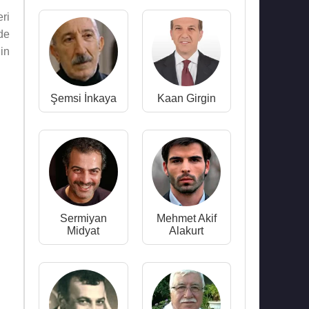
ri
de
in
Şemsi İnkaya
Kaan Girgin
Sermiyan
Mehmet Akif
Midyat
Alakurt