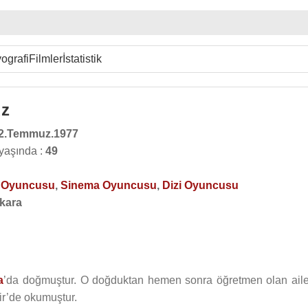
ografi
Filmler
İstatistik
z
2.Temmuz.1977
yaşında :
49
o Oyuncusu
,
Sinema Oyuncusu
,
Dizi Oyuncusu
kara
a
’da doğmuştur. O doğduktan hemen sonra öğretmen olan aile
zmir’de okumuştur.