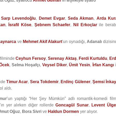
ut Oğuz, tiyatrocu
Ahmet Gülhan
’ın teşvikiyle tiyatro
e
Sarp Levendoğlu
,
Demet Evgar
,
Seda Akman
,
Arda Kur
kan
,
İsrafil Köse
,
Şebnem Schaefer
,
Nil Erkoçlar
ile berab
Kaynarca
ve
Mehmet Akif Alakurt
'un oynadığı,
Adanalı
dizisin
 filminde
Ceyhun Fersoy
,
Serenay Aktaş
,
Ferdi Kurtuldu
,
Erd
 Öcek
,
Selma Hoşafçı
,
Veysel Diker
,
Ümit Yesin
,
İrfan Kangı
i
zide
Timur Acar
,
Sera Tokdemir
,
Erdinç Gülener
,
Şemsi İnka
ol aldı.
mur
’un yaptığı “Her Şey Mümkün” adlı romantik-komedi film
n
'ın yer alırken diğer rollerde
Goncagül Sunar
,
Levent Ülg
Umut Oğuz
,
Bora Sivri
ve
Haldun Dormen
yer alıyor.