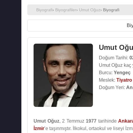
Biyografi
›
Biyografiler
›
Umut Oğuz
› Biyografi
Biy
Umut Oğu
Doğum Tarihi:
0
Umut Oğuz kaç 
Burcu:
Yengeç
Meslek:
Tiyatr
Doğum Yeri:
An
Umut Oğuz
, 2 Temmuz
1977
tarihinde
Ankar
İzmir
’e taşınmıştır. İlkokul, ortaokul ve liseyi İ