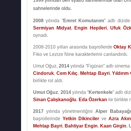
1999 yılından beri tiyatro sahnelerinde olan Um
sahnelerinde oldu.
2008
yılında “
Emret Komutanım
” adlı dizid
Sermiyan Midyat
,
Engin Hepileri
,
Ufuk Öz
oynadı.
2008-2010 yılları arasında başrollerde
Oktay 
Fiko ve Lezize Nine karakterlerini canlandırdı.
Umut Oğuz,
2014
yılında “Figüran” adlı sinema
Cindoruk
,
Cem Kılıç
,
Mehtap Bayri
,
Yıldırım
birlikte rol aldı.
Umut Oğuz
,
2014
yılında “
Kertenkele
” adlı di
Sinan Çalışkanoğlu
,
Eda Özerkan
ile birlikte r
2017
yılında yönetmenliğini
Alper Babayağ
başrollerinde
Yetkin Dikinciler
ve
Azra Akı
Mehtap Bayri
,
Bahtiyar Engin
,
Kaan Girgin
,