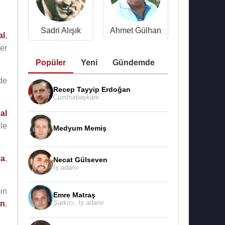
Sadri Alışık
Ahmet Gülhan
al
,
er
Popüler
Yeni
Gündemde
de
Recep Tayyip Erdoğan
Cumhurbaşkanı
al
le
Medyum Memiş
ya
,
Necat Gülseven
İş adamı
in
Emre Matraş
Şarkıcı
,
İş adamı
en
,