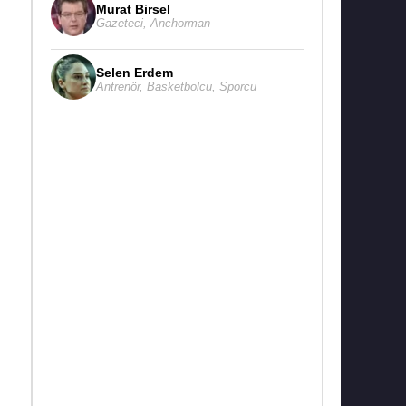
Murat Birsel
Gazeteci
,
Anchorman
Selen Erdem
Antrenör
,
Basketbolcu
,
Sporcu