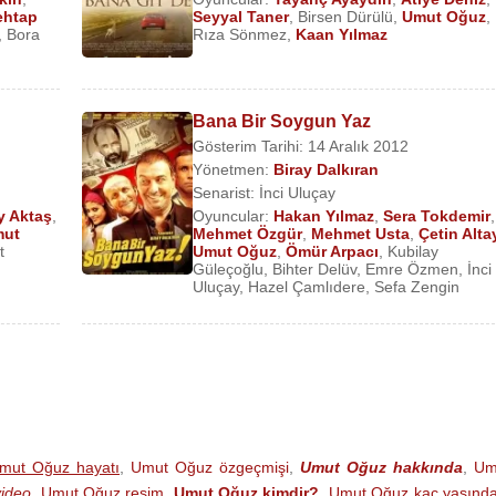
htap
Seyyal Taner
,
Birsen Dürülü
,
Umut Oğuz
,
,
Bora
Rıza Sönmez
,
Kaan Yılmaz
ilmi)
a Filmi)
Bana Bir Soygun Yaz
Gösterim Tarihi: 14 Aralık 2012
Yönetmen:
Biray Dalkıran
Senarist:
İnci Uluçay
) (TV Dizisi)
y Aktaş
,
Oyuncular:
Hakan Yılmaz
,
Sera Tokdemir
,
ut
Mehmet Özgür
,
Mehmet Usta
,
Çetin Alta
isi)
t
Umut Oğuz
,
Ömür Arpacı
,
Kubilay
 Dizisi)
Güleçoğlu
,
Bihter Delüv
,
Emre Özmen
,
İnci
Uluçay
,
Hazel Çamlıdere
,
Sefa Zengin
zisi)
mut Oğuz hayatı
,
Umut Oğuz özgeçmişi
,
Umut Oğuz hakkında
,
Um
ideo
,
Umut Oğuz resim
,
Umut Oğuz kimdir?
,
Umut Oğuz kaç yaşınd