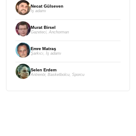
Necat Gülseven
İş adamı
Murat Birsel
Gazeteci
,
Anchorman
Emre Matraş
Şarkıcı
,
İş adamı
Selen Erdem
Antrenör
,
Basketbolcu
,
Sporcu