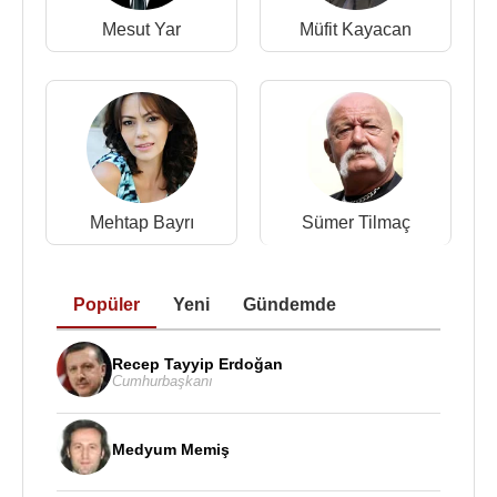
Mesut Yar
Müfit Kayacan
Mehtap Bayrı
Sümer Tilmaç
Popüler
Yeni
Gündemde
Recep Tayyip Erdoğan
Cumhurbaşkanı
Medyum Memiş