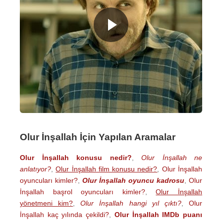
Olur İnşallah İçin Yapılan Aramalar
Olur İnşallah konusu nedir?
,
Olur İnşallah ne
anlatıyor?
,
Olur İnşallah film konusu nedir?
,
Olur İnşallah
oyuncuları kimler?
,
Olur İnşallah oyuncu kadrosu
,
Olur
İnşallah başrol oyuncuları kimler?
,
Olur İnşallah
yönetmeni kim?
,
Olur İnşallah hangi yıl çıktı?
,
Olur
İnşallah kaç yılında çekildi?
,
Olur İnşallah IMDb puanı