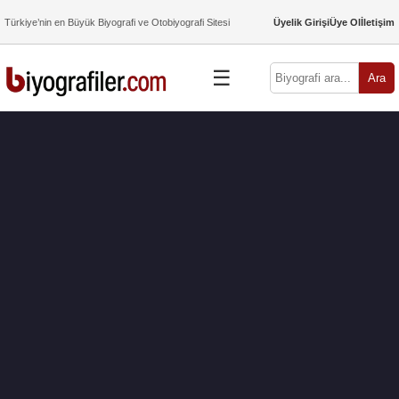
Türkiye’nin en Büyük Biyografi ve Otobiyografi Sitesi
Üyelik Girişi
Üye Ol
İletişim
☰
Ara