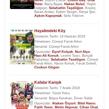
Sürer
,
Zeyno Eracar
,
Erdem Baş
,
Ünal
Yeter
,
Barış Başar
,
Hakan Bulut
,
Yeşim
Dalgıçer
,
Selahattin Taşdöğen
,
Kıvanç
2017
yılında yönetmenliğini
İlker Sarı
'nın yaptığı
Baran Arslan
,
Eylem Sezgin
,
Derya Şen
,
"
Benzersiz
" adlı sinema filminde başrolünde
Aşkım Kapışmak
,
Sefa Yıldırım
Cemal Hünal
olmak üzere
Ekin Türkmen
,
Ruhi
Sarı
,
Ebru Sarıtaş
,
Selahattin Taşdöğen
,
Yakup
Hayalimdeki Köy
Yavru
,
Murat Parasayar
,
Haldun Boysan
ve
Gösterim Tarihi: 14 Haziran 2019
Nilüfer Aydan
birlikte oynadılar.
Yönetmen:
Cüneyt Faruk Arkın
Senarist:
Cüneyt Faruk Arkın
Evlilikleri
:
Oyuncular:
Eşref Kolçak
,
Nuri Alço
,
1. Eşi: İlk eşinden (d.1979) bir kızı, (d.1996) bir oğlu
Hacı Ali Konuk
,
Levent Tascı
,
Burçak
Kabadayı
,
Selahattin Tasdögen
,
Cüneyt
var.
Faruk Arkın
,
Harun Konuk
,
Faruk Enterli
,
Coskun Gögen
2. Eşi: bu eşi ile iki defa evlendi. İkinci eşinden de
(d.1981) bir kız çocuk sahibi
3. Eşi: 2009 yılında oyuncu
Nevin Yılmaz
ile
Kafalar Karışık
evlendi. 2013 yılında bir kızı daha olunca 4.
Gösterim Tarihi: 7 Aralık 2018
Çocuğuna sahip oldu.
Yönetmen:
Yücel Yolcu
Senarist:
Büşra Karahan
,
Enver Sülük
Filmleri ve Dizileri
:
Oyuncular:
Atakan Özyurt
,
Bilal Hancı
,
Fatih Yasin
,
Metin Akpınar
,
Cihan Ünal
,
Yapımcı
: