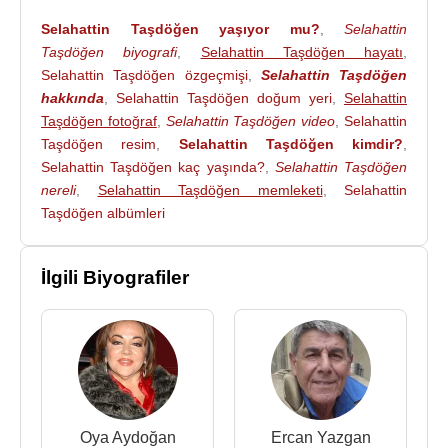
2022 - Gizemli Köy (Sinema Filmi)
Selahattin Taşdöğen yaşıyor mu?
,
Selahattin
2022 - Mühr-ü Musallat: Perihan (Hasan) (Sinema
Taşdöğen biyografi
,
Selahattin Taşdöğen hayatı
,
Filmi)
Selahattin Taşdöğen özgeçmişi
,
Selahattin Taşdöğen
2022 - Sivaslıyıh Gardaş (Sinema Filmi)
hakkında
,
Selahattin Taşdöğen doğum yeri
,
Selahattin
2022 - Zehirli Tohumlar:İnternet Yolu (Sinema Filmi)
Taşdöğen fotoğraf
,
Selahattin Taşdöğen video
,
Selahattin
2022 - Erzurumlu Mümessil (Sinema Filmi)
Taşdöğen resim
,
Selahattin Taşdöğen kimdir?
,
2022 - 7 - Yedi (Sinema Filmi)
Selahattin Taşdöğen kaç yaşında?
,
Selahattin Taşdöğen
2022 - Babam ve uçurtmam (Osman)(Sinema Filmi)
nereli
,
Selahattin Taşdöğen memleketi
,
Selahattin
2022 - Yıldızlara Fısılda (Osman) (Sinema Filmi)
Taşdöğen albümleri
2022 - Mutlu Aile Tablosu (Veysi) (Sinema Filmi)
2021 - Artık Oluversin Gari (Sinema Filmi)
İlgili Biyografiler
2021 - Oluversin Gari'ye sor (Sinema Filmi)
2021 - İki Gönül Bir Ölüversin Gari (Sinema Filmi)
2021 - Sağlık Oluversin Gari (Sinema Filmi)
2021 - Aşk Oluversin Gari (Muhtar) (Sinema Filmi)
2021 - Girift (TV Dizisi)
2020 - Petrol sevdası (Muhtar) (Sinema Filmi)
2020 - Geçerken Uğradım (Sinema Filmi)
Oya Aydoğan
Ercan Yazgan