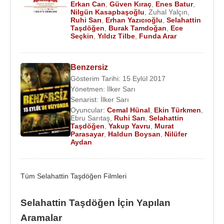
Erkan Can
,
Güven Kıraç
,
Enes Batur
,
2007 - Umutlar Tükenmeden (TV Dizisi)
Nilgün Kasapbaşoğlu
,
Zuhal Yalçın
,
Ruhi Sarı
,
Erhan Yazıcıoğlu
,
Selahattin
Taşdöğen
,
Burak Tamdoğan
,
Ece
Oyuncu
:
Seçkin
,
Yıldız Tilbe
,
Funda Arar
2024 - Satılık Değildir (Hakkı Enişte) (Sinema Filmi)
2024 - Hükümet Bey (Sinema Filmi)
2024 - Kar Masalı (Sinema Filmi)
Benzersiz
Gösterim Tarihi: 15 Eylül 2017
2024 - Mendebur (Sinema Filmi)
Yönetmen:
İlker Sarı
2024 - Çingene Kızı Zeugma (Sinema Filmi)
Senarist:
İlker Sarı
2024 - Çiftliğimin Hanımı (Ahmet) (Sinema Filmi)
Oyuncular:
Cemal Hünal
,
Ekin Türkmen
,
2024 - Nûfer (Sinema Filmi)
Ebru Sarıtaş
,
Ruhi Sarı
,
Selahattin
Taşdöğen
,
Yakup Yavru
,
Murat
2024 - Dünya Evi (Sinema Filmi)
Parasayar
,
Haldun Boysan
,
Nilüfer
2024 - Tatlı Vatan (Sinema Filmi)
Aydan
2023 - Başım Belada (Namık) (Tv Dizisi)
2022 - Köy Düğünü (İsmet Dede) (Sinema Filmi)
Tüm Selahattin Taşdöğen Filmleri
2022 - Anka-Karabağ Operasyonu (Emin Çelik)
(Sinema Filmi)
Selahattin Taşdöğen İçin Yapılan
2022 - Amatör Hayat (Sinema Filmi)
Aramalar
2022 - Aşka Dair (Sinema Filmi)