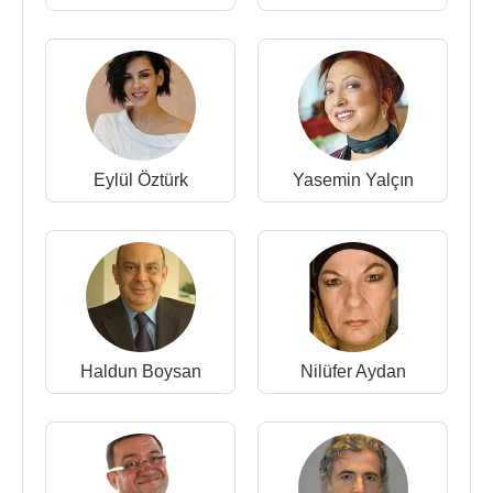
2020 -
Nasipse Olur
(Hamdi Öztürk) (Sinema Filmi)
2019 - İhtiyar Kurtlar (Sinema Filmi)
2019 - Deli İşi (Sinema Filmi)
2019 - Bizim Hikaye (Zihni Elibol)(TV Dizisi)
2019 -
Hayalimdeki Köy
(Sinema Filmi)
2019 - O İş Bende (Sinema Filmi)
2019 - Hasbihal (Sinema Filmi)
Eylül Öztürk
Yasemin Yalçın
2018 -
Kafalar Karışık
(Sinema Filmi)
2018 - Deniz ve Güneş (Mümtaz)(Sinema Filmi)
2018 - Benim Adım Osssman(Sinema Filmi)
2017 - Şehrin efendileri (Sinema Filmi)
2017 - Son Haber (Sinema Filmi)
2017 -
Benzersiz
(Doktor) (Sinema Filmi)
Haldun Boysan
Nilüfer Aydan
2016 -
Saftirikler
(Sinema Filmi)
2016 - Mucize Kadınlar (Usta)(Tv Programı)
2016 - Hayat Çizgisi Suriye (TV Filmi)
2016 -
Ateş
(Sinema Filmi)
2015 - Qaytar Pulumu (Sinema Filmi)