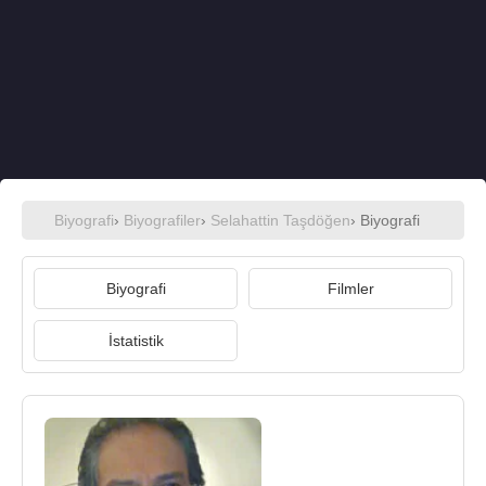
Biyografi
›
Biyografiler
›
Selahattin Taşdöğen
› Biyografi
Biyografi
Filmler
İstatistik