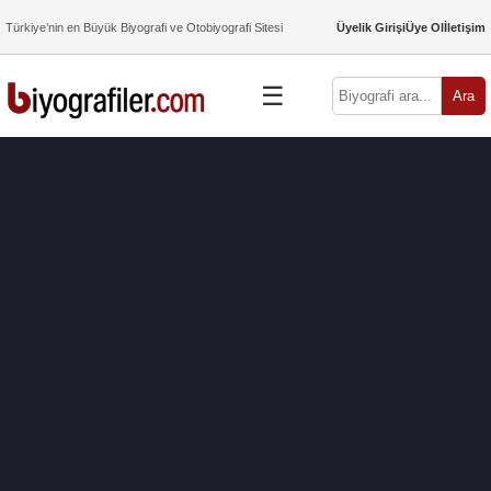
Türkiye’nin en Büyük Biyografi ve Otobiyografi Sitesi
Üyelik Girişi
Üye Ol
İletişim
☰
Ara