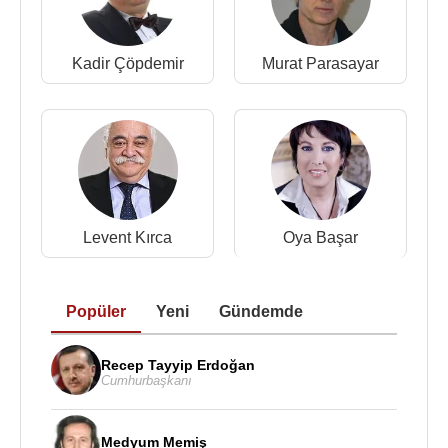
2015 - Kalıngiller (Sinema Filmi)
2015 - Hızlı ve Tüplü (Sinema Filmi)
Kadir Çöpdemir
Murat Parasayar
2015 - Bizim Batman (Sinema Filmi)
2015 - Biz Bir Dolaşalım (Sinema Filmi)
2015 -
Aşkopat
(Hakim) (Sinema Filmi)
2015 -
Aşk Nerede
(Sinema Filmi)
2014 - Yedikule Hayat Yokuşu (ismet) (TV Dizisi)
2014 - Yarının Adı Başka (Sinema Filmi)
2014 - Mihrap Yerinde (Aydın) (TV Dizisi)
Levent Kırca
Oya Başar
2014 - 2016 - Kertenkele (Meczup Hoca- Azmi
Bulut) (TV Dizisi)
2014 - Eyyvah Eyvah 3 (Eczacı) (Sinema Filmi)
Popüler
Yeni
Gündemde
2014- Alev (TV Filmi)
2013 - Size Deniz Getireceğim (Sinema Filmi)
Recep Tayyip Erdoğan
2013 - Qüfür (Dalli) (Sinema Filmi)
Cumhurbaşkanı
2013 - Meçhul (TV Filmi)
2013 - Mavi Ring (Sinema Filmi)
2013 - Hoştanlı Kalaylı Saray (Hükümdar) (TV
Medyum Memiş