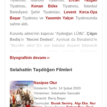
Tiyatrosu, İstanbul Tiyatrosu,
Ercan Yazgan
Tiyatrosu,
Kenan Büke
Tiyatrosu, İstanbul
Belediyesi Şehir Tiyatroları,
Levent Kırca
-
Oya
Başar
Tiyatrosu ve
Yasemin Yalçın
Tiyatrosunda
sahne aldı.
Kuruntu ailesi'nin kapıcısı "Ayıboğan LÜtfü",
Çılgın
Bediş
'in "
Necmi Dedesi
", Ayrılsak da Beraberiz'in
"Mucittin abisi",En son babalar duyarın bitanecik
"Kudret babası" olarak tanıdık Selahattin
Taşdöğen’i.
Biyografinin devamı ››
Selahattin Taşdöğen, 1974 yılında tiyatro ve sinema
Selahattin Taşdöğen Filmleri
çalışmalarının yanı sıra televizyonda da rol almaya
başladı.
Nasipse Olur
Gösterim Tarihi: 14 Şubat 2020
2015
yılında “Aşk Nerede” adlı sinema filminde
Yönetmen:
Selahattin Sancaklı
Ayça Erturan
,
Faik Ergin
,
Eylül Öztürk
,
Oya
Senarist:
Barış Başar
Aydoğan
,
Kadir Çöpdemir
,
Selahattin Taşdöğen
Oyuncular:
Burak Sevinç
,
Algı Eke
,
Nur
ile beraber oynadı.