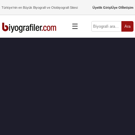
Türkiye’nin en Büyük Biyografi ve Otobiyografi Sitesi
Üyelik Girişi
Üye Ol
İletişim
☰
Ara