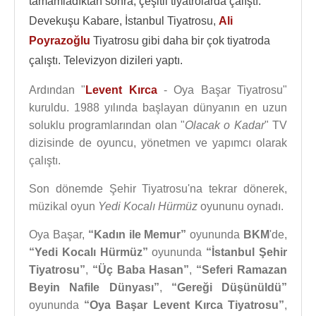
tamamladıktan sonra, çeşitli tiyatrolarda çalıştı.
Devekuşu Kabare, İstanbul Tiyatrosu,
Ali
Poyrazoğlu
Tiyatrosu gibi daha bir çok tiyatroda
çalıştı. Televizyon dizileri yaptı.
Ardından "
Levent Kırca
- Oya Başar Tiyatrosu"
kuruldu. 1988 yılında başlayan dünyanın en uzun
soluklu programlarından olan "
Olacak o Kadar
" TV
dizisinde de oyuncu, yönetmen ve yapımcı olarak
çalıştı.
Son dönemde Şehir Tiyatrosu'na tekrar dönerek,
müzikal oyun
Yedi Kocalı Hürmüz
oyununu oynadı.
Oya Başar,
“Kadın ile Memur”
oyununda
BKM
'de,
“Yedi Kocalı Hürmüz”
oyununda
“İstanbul Şehir
Tiyatrosu”
,
“Üç Baba Hasan”
,
“Seferi Ramazan
Beyin Nafile Dünyası”
,
“Gereği Düşünüldü”
oyununda
“Oya Başar Levent Kırca Tiyatrosu”
,