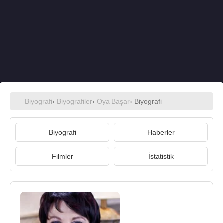
Biyografi
›
Biyografiler
›
Oya Başar
› Biyografi
Biyografi
Haberler
Filmler
İstatistik