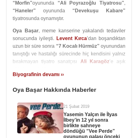
“Morfin”
oyununda
“Ali Poyrazoğlu Tiyatrosu”
,
“Haneler”
oyununda
“Devekuşu Kabare”
tiyatrosunda oynamıştır.
Oya Başar
, meme kanserine yakalandı tedaviler
sonucunda iyileşti.
Levent Kırca
’dan boşandıktan
uzun bir süre sonra
“7 Kocalı Hürmüz”
oyunundan
tanıştığı ve hastalığı sürecinde hiç kendisini yalnız
bırakmayan tiyatro sanatçısı
Ali Karagöz
’e aşık
olduğunu söylüyor.
Biyografinin devamı ››
2011 de
BKM
’de “Kadın ve Memur” oyununda yer
almıştır.
Oya Başar Hakkında Haberler
Oya Başar, “Benim Annem Bir Melek” (2008), "Sev
21 Şubat 2019
Kardeşim” (2006), "Kendini Bırak Gitsin” (2004),
Yasemin Yalçın ile İlyas
"Ah Yaşamak Var Ya!” (2002), "Son” (2001),
İlbey’in 12 yıl sonra
"Ölürsün Gülmekten” (2000), "Sokak Şarkıcıları”
birlikte sahneye
döndüğü “Vee Perde”
(2000), “Mavi Muammer” (1985), "Gözüm Gibi
oyununun galası önceki