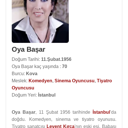
Oya Başar
Doğum Tarihi:
11.Şubat.1956
Oya Başar kaç yaşında :
70
Burcu:
Kova
Meslek:
Komedyen
,
Sinema Oyuncusu
,
Tiyatro
Oyuncusu
Doğum Yeri:
İstanbul
Oya Başar
, 11 Şubat 1956 tarihinde
İstanbul
’da
doğdu. Komedyen, sinema ve tiyatro oyunusu.
Tiyatro sanatçısı
Levent Kırca
'nın eski eşi. Babası