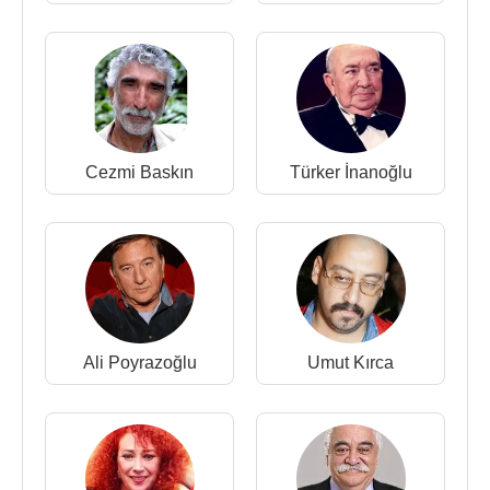
2014 - Roman Havası (Zarife Hoyrat)(TV Dizisi)
2011 - 2012 - Alemin Kıralı (Asalet) (TV Dizisi)
2008 - 2009 - Benim Annem Bir Melek (Neriman
Turuncu) (TV Dizisi)
2006 - Sev Kardeşim (Meryem) (TV Dizisi)
2004 - Kendini Bırak Gitsin (TV Dizisi)
Cezmi Baskın
Türker İnanoğlu
2002 - Ah Yaşamak Var Ya! (Hatun) (TV Dizisi)
2001 - Son (Necla Fidan) (Sinema Filmi)
1986 - Olacak O Kadar (Nebalet) (TV Dizisi)
1986- Mavi Muammer 3 / Ölürsün Gülmekten
(Video)
1985 - Mavi Muammer 2 / Silahtan Ödüm Patlar
(Video)
Ali Poyrazoğlu
Umut Kırca
1985 - Mavi Muammer (Video)
1982 - Gözüm Gibi Sevdim (Ayşe) (Sinema Filmi)
1982 - Berduşlar (Nesrin) (Sinema Filmi)
1978 - Çilekeş (Suna) (Sinema Filmi)
1978 - Neşeli Günler (
Ayşen Gruda
Seslendirmesi)