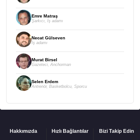
Kaynak:Biyografiler.com
Emre Matraş
Şarkıcı
,
İş adamı
Necat Gülseven
İş adamı
Murat Birsel
Gazeteci
,
Anchorman
Selen Erdem
Antrenör
,
Basketbolcu
,
Sporcu
Hakkımızda
Hızlı Bağlantılar
Bizi Takip Edin