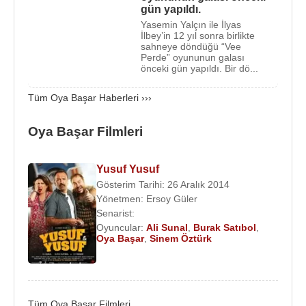
Sevdim” (1982), "Berduşlar” (1982) ve daha pek
gün yapıldı.
çok film ve dizide rol aldı. Halen tv ve tiyatro
Yasemin Yalçın ile İlyas
İlbey’in 12 yıl sonra birlikte
çalışmalarına aktif olarak devam etmektedir.
sahneye döndüğü “Vee
Perde” oyununun galası
2014
yılı Kasım ayında
Show TV
’de yayınlanmaya
önceki gün yapıldı. Bir dö...
başlayan,
Türker İnanoğlu
yapımcılığında Erler
Tüm Oya Başar Haberleri ›››
Filmin yaptığı “
Roman Havası
” adlı dizide başrolü
Oya Başar
,
Levent Ülgen
,
Cezmi Baskın
,
Petek
Oya Başar Filmleri
Dinçöz
, Erkan Şahin ve
Günay Karacaoğlu
paylaşmaktadır. Dizide ayrıca
İlhan Daner
,
Lalizer
Kemaloğlu
,
Boğaç Aksoy
,
Gökhan Şahin
,
Gülay
Yusuf Yusuf
Gösterim Tarihi: 26 Aralık 2014
Baltacı
,
Mehtap Ar
,
Hakan Dülger
,
Çiğdem
Yönetmen:
Ersoy Güler
Aygün
,
Galip Erdal
,
Goncagül Narlı
ve
Mesut İzgi
Senarist:
gibi usta isimler yer alıyor.
Oyuncular:
Ali Sunal
,
Burak Satıbol
,
Oya Başar
,
Sinem Öztürk
Evlilikleri
:
1. Evliliğini 1985 yılında
Levent Kırca
ile yapmış ve
2000 yılında boşanmışlardır.
2. Evliliğini 19 Şubat 2001 de tekrar
Levent Kırca
Tüm Oya Başar Filmleri