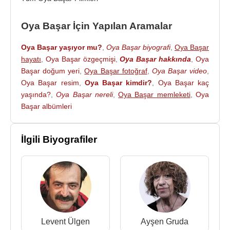
ile yapmış ve 2005 yılında boşanmışlardır.
Oya Başar İçin Yapılan Aramalar
Tiyatro sanatçısı
Oya Başar
, çocukları
Umut Kırca
(d.1985) ve
Ayşe Kırca
'yla birlikte Yeniköydeki
Oya Başar yaşıyor mu?
,
Oya Başar biyografi
,
Oya Başar
yalısında yaşamını sürdürüyor
hayatı
,
Oya Başar özgeçmişi
,
Oya Başar hakkında
,
Oya
Başar doğum yeri
,
Oya Başar fotoğraf
,
Oya Başar video
,
Yapımcı olduğu Filmler
:
Oya Başar resim
,
Oya Başar kimdir?
,
Oya Başar kaç
2002 - Şeytan Bunun Neresinde (Sinema Filmi)
yaşında?
,
Oya Başar nereli
,
Oya Başar memleketi
,
Oya
2001 - Son (Sinema Filmi)
Başar albümleri
Oyuncu Olduğu Filmler
:
2022 - Çok Güzel Hareketler 2 (Kendisi, Konuk
İlgili Biyografiler
Sunucu) (TV Dizisi)
2022 - Şarkılar Bizi Söyler (Konuk) (TV Dizisi)
2018 - Meleklerin Aşkı (Rukiye İnançlı Efe) (TV
Dizisi)
2016 - El Değmemiş Aşk (Sinema Filmi)
2015-2017 - O Hayat Benim (Sultan) (TV Dizisi)
Levent Ülgen
Ayşen Gruda
2015 - Yusuf ve Yusuf (Kadriye) (Sinema Filmi)