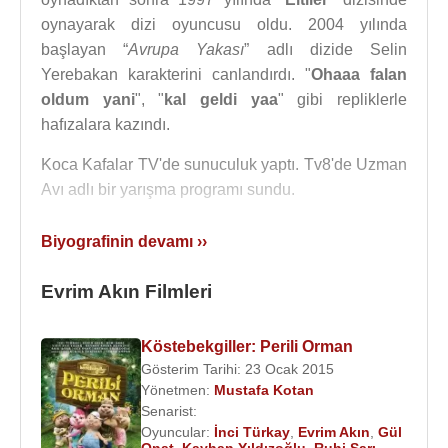
oynayarak dizi oyuncusu oldu. 2004 yılında
başlayan “
Avrupa Yakası
” adlı dizide Selin
Yerebakan karakterini canlandırdı. "
Ohaaa falan
oldum yani
", "
kal geldi yaa
" gibi repliklerle
hafızalara kazındı.
Koca Kafalar TV'de sunuculuk yaptı. Tv8'de Uzman
Avı adlı bir yarışma programı sundu.
2011-2013 yılları arasında Atv'de yayınlanan
Şafak
Biyografinin devamı ››
Sezer
,
Oya Başar
gibi oyucuların oynadığı “
Alemin
Kıralı
” adlı bir dizide Jülide karakterini canlandırdı.
Evrim Akın Filmleri
2014 yılında Show Tv’de “Ev Kuşu” adlı programı
sundu.
Köstebekgiller: Perili Orman
Gösterim Tarihi: 23 Ocak 2015
Evrim Akın, 1997 yılında 17 yaşındayken Müjdat
Yönetmen:
Mustafa Kotan
Gezen Sanat Merkezi’nde tiyatro öğrenciliği yaptığı
Senarist:
Oyuncular:
İnci Türkay
,
Evrim Akın
,
Gül
sırada tanıştığı
Ümit Çırak
ile evlendi, Evliliği