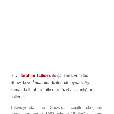
İki yıl
İbrahim Tatlıses
ile çalışan Evrim İbo
Show'da ve
İmparator
dizilerinde oynadı. Aynı
zamanda İbrahim Tatlıses'in özel asistanlığını
üstlendi.
Televizyonda İbo Show'da çeşitli skeçlerde
oynadıktan sonra 1997 yılında “
Eltiler
” dizisinde