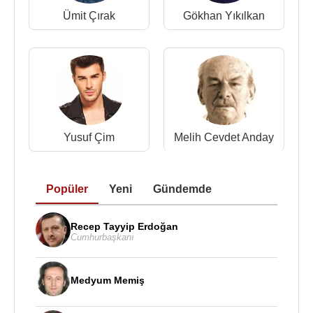
Ümit Çırak
Gökhan Yıkılkan
Yusuf Çim
Melih Cevdet Anday
Popüler
Yeni
Gündemde
Recep Tayyip Erdoğan
Cumhurbaşkanı
Medyum Memiş