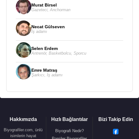
Murat Birsel
Gazeteci
,
Anchorman
Necat Gülseven
İş adamı
Selen Erdem
Antrenör
,
Basketbolcu
,
Sporcu
Emre Matraş
Şarkıcı
,
İş adamı
Hakkımızda
Hızlı Bağlantılar
Bizi Takip Edin
Biyografiler.com, ünlü
Biyografi Nedir?
isimlerin hayat
Popüler Biyografiler