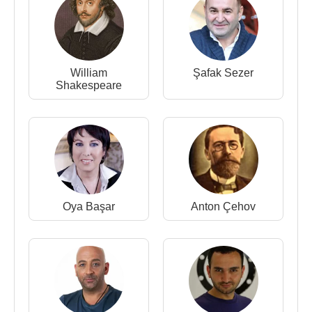
Sunuculuk Yaptığı Programlar
:
2005 - Akşam Yıldızı Star TV
2007 - Koca Kafalar TV Kanal D
William
Şafak Sezer
2007 - Ford Boyard FOX
Shakespeare
2009 - Uzman Avı tv8
2013 -2014 - Ev Kuşu Show Tv
Kaynak:Biyografiler.com
Oya Başar
Anton Çehov