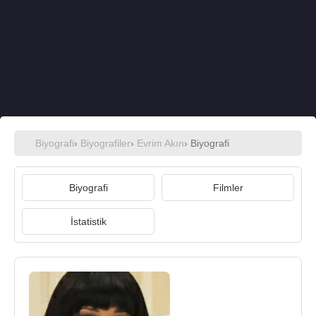
Biyografi
›
Biyografiler
›
Evrim Akın
› Biyografi
Biyografi
Filmler
İstatistik