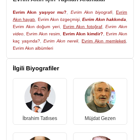
1997 - Tükürür Kaçarım - eser:
Uğur Uludağ
ve
Evrim Akın yaşıyor mu?
,
Evrim Akın biyografi
,
Evrim
Gökhan Semiz
Akın hayatı
,
Evrim Akın özgeçmişi
,
Evrim Akın hakkında
,
2000 - Renkler Krallığı - eser:
Ender Yasever
Evrim Akın doğum yeri
,
Evrim Akın fotoğraf
,
Evrim Akın
video
,
Evrim Akın resim
,
Evrim Akın kimdir?
,
Evrim Akın
Filmleri
:
kaç yaşında?
,
Evrim Akın nereli
,
Evrim Akın memleketi
,
1997 - Eltiler
Evrim Akın albümleri
1998 - Kimsecikler (sinema)
2000 - İmparator
İlgili Biyografiler
2001 - Nisan Yağmuru
2002 - Canım Kocacığım
2003 - Estağfurullah Yokuşu
2003 - Analık
2003 - Şizofren Aşk
2004 - 2006 - Avrupa Yakası
2005 - Şaşkın (sinema)
İbrahim Tatlıses
Müjdat Gezen
2006 - Memleket Hikayeleri - Ana Beni Eversene
2007 - 2010 - Bez Bebek
2011-2013 - Alemin Kıralı