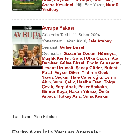
Onat
,
Kayhan Yıldızoğlu
,
Ruhi Sarı
,
sadece 6 ay devam etti ve boşandı.
Asena Keskinci
,
Yiğit Ege Yazar
,
Nurgül
Yeşilçay
2 Nisan
2015
tarihinden itibaren
Show TV
'de
başlayan sunuculuğunu
Yusuf Çim
’in yaptığı
Avrupa Yakası
“
Piramit
” adlı - İki takımın kıyasıya yarışacakları -
Gösterim Tarihi: 11 Şubat 2004
yarışma programında
Evrim Akın
ve
Gökhan
Yönetmen:
Hakan Algül
,
Jale Atabey
Yıkılkan
yarışmacı koçu olarak görev yapacaklar.
Senarist:
Gülse Birsel
Oyuncular:
Gazanfer Özcan
,
Hümeyra
,
Ödülleri
:
Müşfik Kenter
,
Gönül Ülkü Özcan
,
Ata
Demirer
,
Gülse Birsel
,
Engin Günaydın
,
2009 - 23 Nisan 2009 Aslan Max Ödülleri=En İyi
Levent Üzümcü
,
Şenay Gürler
,
Bülent
Kadın Oyuncu Ödülü
Polat
,
Veysel Diker
,
Yıldırım Öcek
,
Yavuz Seçkin
,
Hale Caneroğlu
,
Evrim
Akın
,
Vural Çelik
,
Hasibe Eren
,
Tolga
Tiyatro
:
Çevik
,
Sarp Apak
,
Peker Açıkalın
,
Binnur Kaya
,
Hakan Yılmaz
,
Ömür
1995 - Yarın Başka Koruda - eser:
Melih Cevdet
Arpacı
,
Rutkay Aziz
,
Suna Keskin
Anday
1995 - Bir Yaz Gecesi Rüyası - eser:
William
Shakespeare
Tüm Evrim Akın Filmleri
1995 - Oyunculuk Sınavı - eser:
Anton Çehov
1995 - Sevgili Doktor - eser:
Anton Çehov
Evrim Akın İçin Yapılan Aramalar