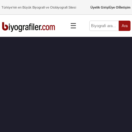
Türkiye’nin en Büyük Biyografi ve Otobiyografi Sitesi
Üyelik Girişi
Üye Ol
İletişim
☰
Ara