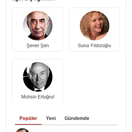
2015 - Köstebekgiller: Perili Orman (Nadir Badem)
(Sinema Filmi)
2014 - Küçük Ağa 2. sezon (Burhan Dede)(TV
Dizisi)
2013 - Öyle Sevdim ki Seni (Arif Usta) (Sinema
Filmi)
Şener Şen
Suna Yıldızoğlu
2013 - Ali Ayşe'yi Seviyor (Kayhan) (TV Dizisi)
2012 - Evim Sensin
2008 - 2011 - Akasya Durağı
2006 - Selena
2008 - Görgüsüzler
2006 - Sevda Çiçeği
2006 - Unutulmayanlar
Muhsin Ertuğrul
2006 - Kabuslar Evi: Gece Gelen Arkadaşlar
2005 - Miras
2005 - İnadım İnat
Popüler
Yeni
Gündemde
2004 - Yabancı Damat
2004 - Kalbin Zamanı