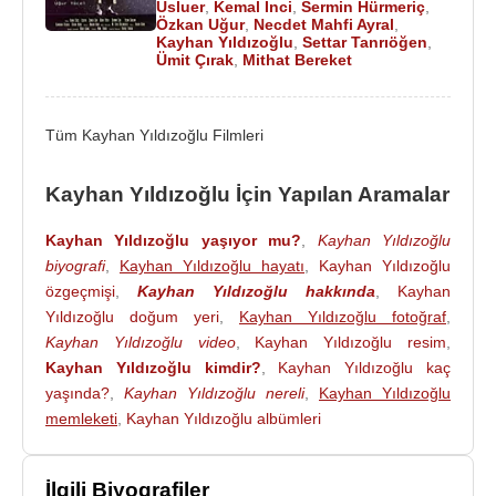
Usluer
,
Kemal İnci
,
Sermin Hürmeriç
,
2019 - Bizim Semtin Çocukları (Emiray)(Sinema
Özkan Uğur
,
Necdet Mahfi Ayral
,
Kayhan Yıldızoğlu
,
Settar Tanrıöğen
,
Filmi)
Ümit Çırak
,
Mithat Bereket
2019 - İşimiz Gücümüz Var (TV Dizisi)
2019 - Bekarlığa Feda (Sinema Filmi)
2018 - Benim Adim Osman (Sinema Filmi)
Tüm Kayhan Yıldızoğlu Filmleri
2018 - Arka Sokaklar (Ethem Atalay) (TV Dizisi)
2018 - Cici Babam (Ekrem) (TV Dizisi)
Kayhan Yıldızoğlu İçin Yapılan Aramalar
2018 - Servet (TV Dizisi)
2018 - Meleklerin Aşkı (Konuk Oyuncu) (TV Dizisi)
Kayhan Yıldızoğlu yaşıyor mu?
,
Kayhan Yıldızoğlu
biyografi
,
Kayhan Yıldızoğlu hayatı
,
Kayhan Yıldızoğlu
2018 - Benim Adım Osssman (Sinema Filmi)
özgeçmişi
,
Kayhan Yıldızoğlu hakkında
,
Kayhan
2018 - Bekarlığa Feda (Sinema Filmi)
Yıldızoğlu doğum yeri
,
Kayhan Yıldızoğlu fotoğraf
,
2017 - Ver Kaç (Tevfik Amca) (Sinema Filmi)
Kayhan Yıldızoğlu video
,
Kayhan Yıldızoğlu resim
,
2017 - Dostlar Mahallesi (Konuk Oyuncu)(TV
Kayhan Yıldızoğlu kimdir?
,
Kayhan Yıldızoğlu kaç
Dizisi)
yaşında?
,
Kayhan Yıldızoğlu nereli
,
Kayhan Yıldızoğlu
2016 - Aksak (Hasan Dede)(Sinema Filmi)
memleketi
,
Kayhan Yıldızoğlu albümleri
2015 - Sarıkamış Çocukları (Sinema Filmi)
2015 - Kurtlar Vadisi Pusu (Yüce Majeste)(TV
İlgili Biyografiler
Dizisi)