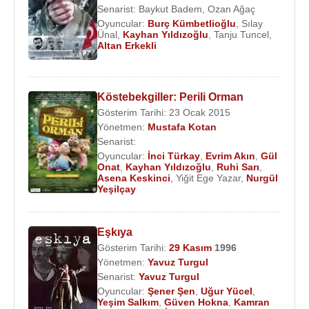
Senarist:
Baykut Badem
,
Ozan Ağaç
Şimdi Üsküdar Salacak'ta bir apartman dairesinde,
Oyuncular:
Burç Kümbetlioğlu
,
Sılay
Ünal
,
Kayhan Yıldızoğlu
,
Tanju Tuncel
,
kedisiyle yalnız, yalın bir yaşam sürüyor.
Altan Erkekli
İstanbul Kültür Sanat Vakfı
(
İKSV
) tarafından
düzenlenen ve 6 Nisan 2023 tarihinde başlayan 42.
Köstebekgiller: Perili Orman
İstanbul Film Festivali
nde Sinema Onur Ödülü
Gösterim Tarihi: 23 Ocak 2015
verildi.
Yönetmen:
Mustafa Kotan
Senarist:
Kayhan Yıldızoğlu
, 9 Mart 2024 tarihinde
Oyuncular:
İnci Türkay
,
Evrim Akın
,
Gül
İstanbul
'da 88 yaşında öldü.
Onat
,
Kayhan Yıldızoğlu
,
Ruhi Sarı
,
Asena Keskinci
,
Yiğit Ege Yazar
,
Nurgül
Yeşilçay
Son yıllarda rol aldığı Tiyatro Oyunları
:
2016 - 2018 - İsimsiz Yıldız / Oyuncu / Yönetmen
2014 - 2018 - Guguk Kuşu / Albay Matterson
Eşkıya
2015 - 2018 - İstanbulname / Kont
Gösterim Tarihi:
29 Kasım
1996
Yönetmen:
Yavuz Turgul
Filmleri
:
Senarist:
Yavuz Turgul
2022 - Bir Türk Masalı (Sinema Filmi)
Oyuncular:
Şener Şen
,
Uğur Yücel
,
Yeşim Salkım
,
Güven Hokna
,
Kamran
2022 - Ah Nerede (Yaşlı Amca)(TV Dizisi)