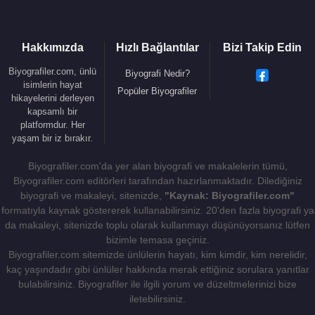
1977 - Kara Murat Denizler Hakimi
1977 - Çakal Avı
Hakkımızda
Hızlı Bağlantılar
Bizi Takip Edin
1977 - Şıpsevdi
1977 - Yıkılmayan Adam
Biyografiler.com, ünlü
Biyografi Nedir?
isimlerin hayat
1977 - Ölmeyen Şarkı
Popüler Biyografiler
hikayelerini derleyen
1977 - Bizim Kız
kapsamlı bir
1976 - Adana Urfa Bankası
platformdur. Her
yaşam bir iz bırakır.
1976 - Sıralardaki Heyecan-
1975 - Kocam Erkek mi?
Biyografiler.com'da yer alan biyografi ve makalelerin tümü,
1975 - Dadaş Hasan
Biyografiler.com editörleri tarafından hazırlanmaktadır. Dilediğiniz
1975 - Topuz
biyografi ve makaleyi, sitenizde,
"Kaynak: Biyografiler.com"
1975 - Üç Kağıtçılar
formatıyla kaynak göstererek kullanabilirsiniz. 20'den fazla biyografi ya
da makaleyi, sitenizde toplu olarak kullanmayı düşünüyorsanız lütfen
1975 - Evcilik Oyunu
bizimle temasa geçiniz.
1975 - Acele Koca Aranıyor
Biyografiler.com sitemizde ünlülerin hayatı, kim kimdir, kim nerelidir,
1974 - Unutma Beni
kaç yaşındadır gibi ünlüler hakkında merak ettiğiniz sorulara yanıtlar
1974 - Almanyalı Yarim
bulabilirsiniz. Biyografiler ile ilgili yorum ve düzeltmelerinizi bize
1974 - Göç
iletebilirsiniz.