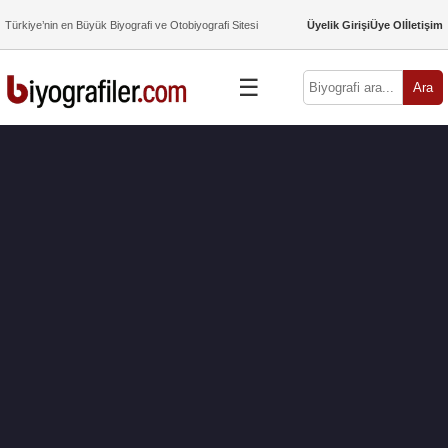
Türkiye’nin en Büyük Biyografi ve Otobiyografi Sitesi
Üyelik Girişi
Üye Ol
İletişim
☰
Ara