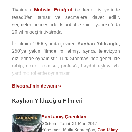
Tiyatrocu
Muhsin Ertuğrul
ile kendi iş yerinde
tesadüfen tanışır ve seçmelere davet edilir,
seçmeler neticesinde İstanbul Şehir Tiyatrosu’nda
20 yılını geçirir tiyatroda.
İlk filmini 1966 yılında çeviren
Kayhan Yıldızoğlu
,
250’ye yakın filmde rol almış, ayrıca televizyon
dizilerinde oynamıştır. Türk Sineması'nda genellikle
rahip, doktor, komiser, profesör, haydut, eşkiya vb.
yardımcı rollerde oynamıştır.
Evlilikleri
:
Biyografinin devamı ››
1. evliliği : Türkan Suner hanım ile evlenir, birkaç yıl
sonra boşanır. Bu evlilikten Deniz ve Sibel adında
Kayhan Yıldızoğlu Filmleri
iki de kızı vardır.
2. evliliği : Kayhan Yıldızoğlu, 1974 yılında tanıştığı
Sarıkamış Çocukları
İngiliz asıllı
Suna Yıldızoğlu
(Sonja Eady) ile 10
Gösterim Tarihi: 31 Mart 2017
Ekim 1976 tarihinde evlendi. 1978 yılında boşandı.
Yönetmen:
Mutlu Karadoğan
,
Can Ulkay