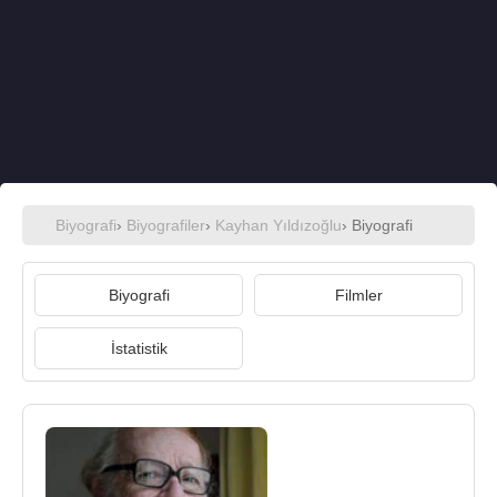
Biyografi
›
Biyografiler
›
Kayhan Yıldızoğlu
› Biyografi
Biyografi
Filmler
İstatistik