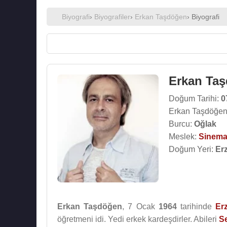
Biyografi
›
Biyografiler
›
Erkan Taşdöğen
› Biyografi
Erkan Ta
Doğum Tarihi:
0
Erkan Taşdöğen
Burcu:
Oğlak
Meslek:
Sinema
Doğum Yeri:
Er
Erkan Taşdöğen
, 7 Ocak
1964
tarihinde
Er
öğretmeni idi. Yedi erkek kardeşdirler. Abileri
S