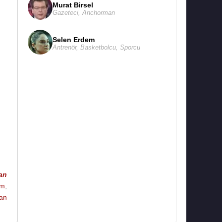
Murat Birsel
Gazeteci
,
Anchorman
Selen Erdem
Antrenör
,
Basketbolcu
,
Sporcu
an
im
,
an