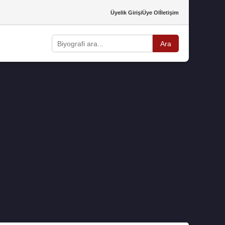
Üyelik Girişi
Üye Ol
İletişim
Ara