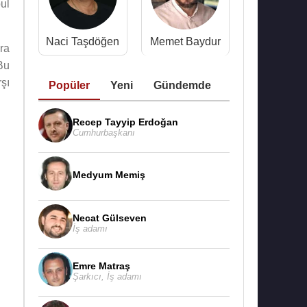
ul
Naci Taşdöğen
Memet Baydur
ra
Bu
rşı
Popüler
Yeni
Gündemde
Recep Tayyip Erdoğan
Cumhurbaşkanı
Medyum Memiş
Necat Gülseven
İş adamı
Emre Matraş
Şarkıcı
,
İş adamı