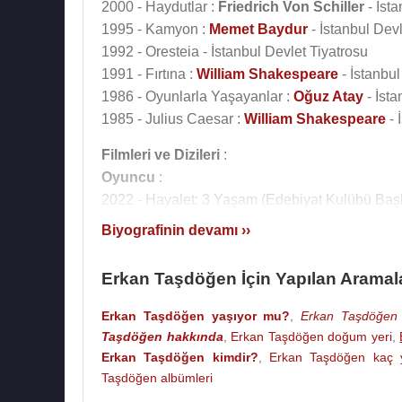
2000 - Haydutlar :
Friedrich Von Schiller
- İsta
1995 - Kamyon :
Memet Baydur
- İstanbul Devl
1992 - Oresteia - İstanbul Devlet Tiyatrosu
1991 - Fırtına :
William Shakespeare
- İstanbul
1986 - Oyunlarla Yaşayanlar :
Oğuz Atay
- İsta
1985 - Julius Caesar :
William Shakespeare
- 
Filmleri ve Dizileri
:
Oyuncu
:
2022 - Hayalet: 3 Yaşam (Edebiyat Kulübü Başk
2017 - Lego Batman Filmi (Türkçe Seslendirme
Biyografinin devamı ››
2017 -
Batlır
(Veysel) (Sinema Filmi)
2016 - Şarkını Söyle (Türkçe Seslendirme) (Si
Erkan Taşdöğen İçin Yapılan Aramal
2016 - Süper Yetenek (Türkçe Seslendirme) (S
2016 - Kayıp Balık Dori (Türkçe Seslendirme) (
Erkan Taşdöğen yaşıyor mu?
,
Erkan Taşdöğen 
2016 - Bu da Nereden Çıktı? (Keegan-Michael 
Taşdöğen hakkında
,
Erkan Taşdöğen doğum yeri
,
2015 - Muna (Sinema Filmi)
Erkan Taşdöğen kimdir?
,
Erkan Taşdöğen kaç 
Taşdöğen albümleri
2015 - Minyonlar (Türkçe Seslendirme) (Sinema
2015 - Mayıs Kraliçesi (Celil) (TV Dizisi)