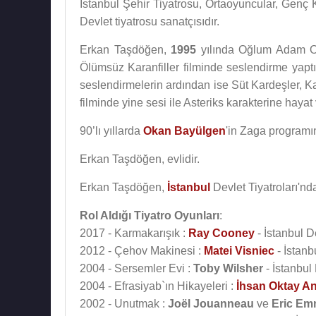
İstanbul Şehir Tiyatrosu, Ortaoyuncular, Genç
Devlet tiyatrosu sanatçısıdır.
Erkan Taşdöğen,
1995
yılında Oğlum Adam Ol
Ölümsüz Karanfiller filminde seslendirme yapt
seslendirmelerin ardından ise Süt Kardeşler, Kar
filminde yine sesi ile Asteriks karakterine hayat 
90’lı yıllarda
Okan Bayülgen
'in Zaga program
Erkan Taşdöğen, evlidir.
Erkan Taşdöğen,
İstanbul
Devlet Tiyatroları'nd
Rol Aldığı Tiyatro Oyunları
:
2017 - Karmakarışık :
Ray Cooney
- İstanbul D
2012 - Çehov Makinesi :
Matei Visniec
- İstanb
2004 - Sersemler Evi :
Toby Wilsher
- İstanbul
2004 - Efrasiyab`ın Hikayeleri :
İhsan Oktay A
2002 - Unutmak :
Joël Jouanneau
ve
Eric Em