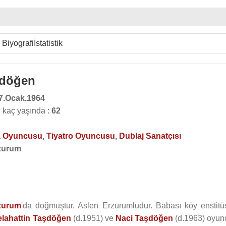
Biyografi
İstatistik
şdöğen
7.Ocak.1964
 kaç yaşında :
62
 Oyuncusu
,
Tiyatro Oyuncusu
,
Dublaj Sanatçısı
zurum
zurum
'da doğmuştur. Aslen Erzurumludur. Babası köy enstitü
elahattin Taşdöğen
(d.1951) ve
Naci Taşdöğen
(d.1963) oyun