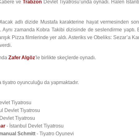
 Kabere ve
Trabzon
Devlet Tiyatrosu’unda oynadı. Halen İstanb
acak adlı dizide Mustafa karakterine hayat vermesinden son
ı. Aynı zamanda Kobra Takibi dizisinde de seslendirme yaptı. 
ışık Pizza filmlerinde yer aldı. Asteriks ve Obeliks: Sezar’a Ka
verdi.
ında
Zafer Algöz
'le birlikte skeçlerde oynadı.
a tiyatro oyunculuğu da yapmaktadır.
evlet Tiyatrosu
ul Devlet Tiyatrosu
 Devlet Tiyatrosu
nar
- İstanbul Devlet Tiyatrosu
manual Schmitt
- Tiyatro Oyunevi