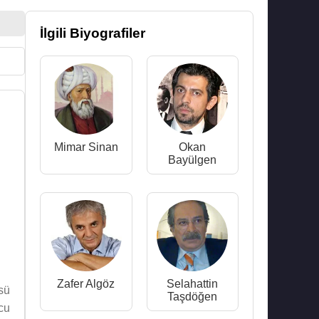
İlgili Biyografiler
Mimar Sinan
Okan
Bayülgen
Zafer Algöz
Selahattin
sü
Taşdöğen
cu