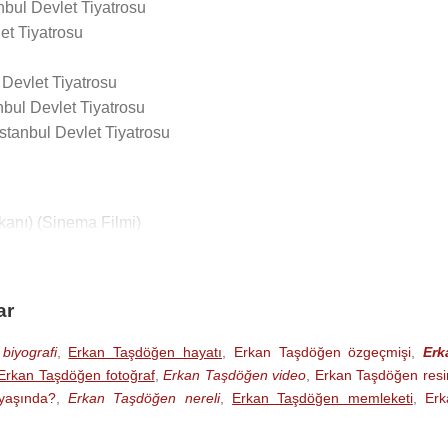
nbul Devlet Tiyatrosu
et Tiyatrosu
 Devlet Tiyatrosu
nbul Devlet Tiyatrosu
İstanbul Devlet Tiyatrosu
anı) (Sinema Filmi)
) (Sinema Filmi)
nema Filmi)
ar
inema Filmi)
Sinema Filmi)
biyografi
,
Erkan Taşdöğen hayatı
,
Erkan Taşdöğen özgeçmişi
,
Erk
Key Seslendirmesi ) (Sinema Filmi)
Erkan Taşdöğen fotoğraf
,
Erkan Taşdöğen video
,
Erkan Taşdöğen res
yaşında?
,
Erkan Taşdöğen nereli
,
Erkan Taşdöğen memleketi
,
Erk
 Filmi)