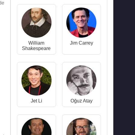
de
William
Jim Carrey
Shakespeare
Jet Li
Oğuz Atay