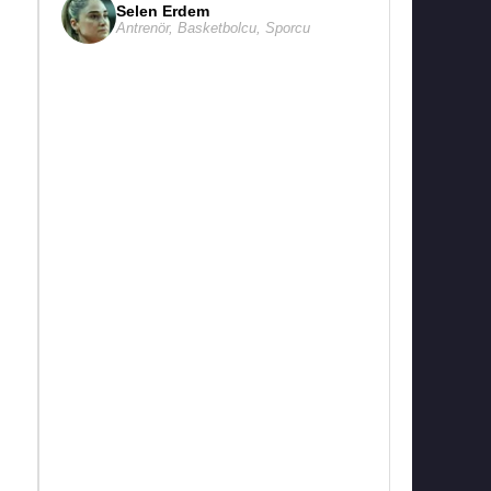
Selen Erdem
Antrenör
,
Basketbolcu
,
Sporcu