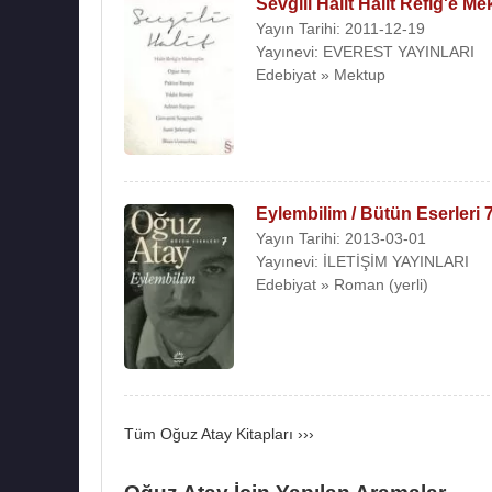
Sevgili Halit Halit Refiğ'e Me
Yayın Tarihi: 2011-12-19
Yayınevi: EVEREST YAYINLARI
Edebiyat » Mektup
Eylembilim / Bütün Eserleri 
Yayın Tarihi: 2013-03-01
Yayınevi: İLETİŞİM YAYINLARI
Edebiyat » Roman (yerli)
Tüm Oğuz Atay Kitapları ›››