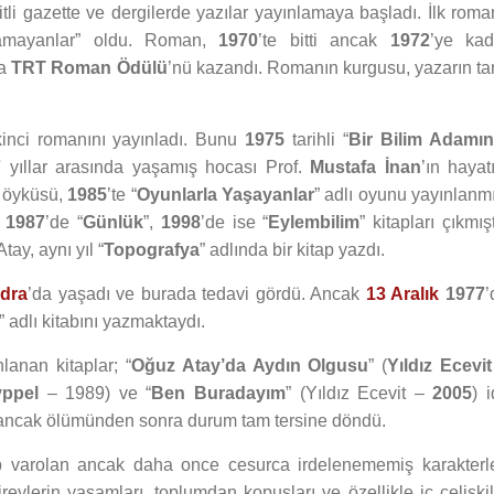
li gazette ve dergilerde yazılar yayınlamaya başladı. İlk roman
unamayanlar” oldu. Roman,
1970
’te bitti ancak
1972
’ye kad
la
TRT Roman Ödülü
’nü kazandı. Romanın kurgusu, yazarın tar
ikinci romanını yayınladı. Bunu
1975
tarihli “
Bir Bilim Adamın
7
yıllar arasında yaşamış hocası Prof.
Mustafa İnan
’ın hayat
ı öyküsü,
1985
’te “
Oyunlarla Yaşayanlar
” adlı oyunu yayınlanmı
.
1987
’de “
Günlük
”,
1998
’de ise “
Eylembilim
” kitapları çıkmışt
ay, aynı yıl “
Topografya
” adlında bir kitap yazdı.
dra
’da yaşadı ve burada tedavi gördü. Ancak
13 Aralık
1977
’
” adlı kitabını yazmaktaydı.
anan kitaplar; “
Oğuz Atay’da Aydın Olgusu
” (
Yıldız Ecevit
yppel
– 1989) ve “
Ben Buradayım
” (Yıldız Ecevit –
2005
) i
ti ancak ölümünden sonra durum tam tersine döndü.
 varolan ancak daha once cesurca irdelenememiş karakterle
reylerin yaşamları, toplumdan kopuşları ve özellikle iç çelişkil