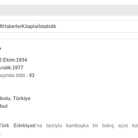
fi
Haberler
Kitaplar
İstatistik
y
2.Ekim.1934
Aralık.1977
aşında öldü :
43
bolu, Türkiye
nbul
Türk Edebiyatı
’na tarzıyla bambaşka bir bakış açısı katt
.