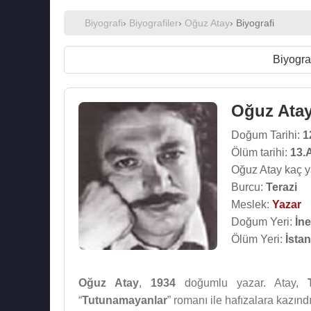
Biyografi
›
Biyografiler
›
Oğuz Atay
› Biyografi
Biyogra
Oğuz Ata
Doğum Tarihi:
1
Ölüm tarihi:
13.
Oğuz Atay kaç y
Burcu:
Terazi
Meslek:
Yazar
Doğum Yeri:
İne
Ölüm Yeri:
İsta
Oğuz Atay
,
1934
doğumlu yazar. Atay,
“
Tutunamayanlar
” romanı ile hafızalara kazındı