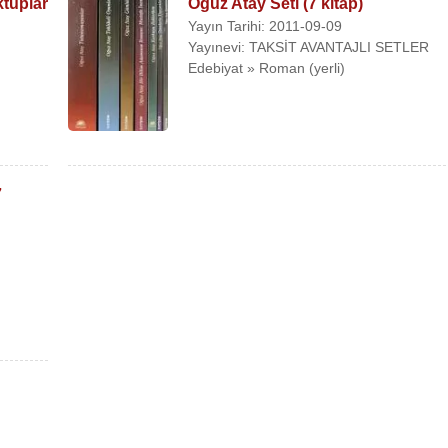
ktuplar
Oğuz Atay Seti (7 kitap)
Yayın Tarihi: 2011-09-09
Yayınevi: TAKSİT AVANTAJLI SETLER
Edebiyat » Roman (yerli)
7