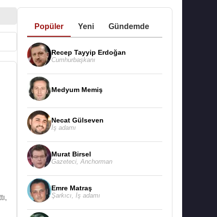
Popüler
Yeni
Gündemde
Recep Tayyip Erdoğan
Cumhurbaşkanı
Medyum Memiş
Necat Gülseven
İş adamı
Murat Birsel
Gazeteci
,
Anchorman
Emre Matraş
Şarkıcı
,
İş adamı
ı,