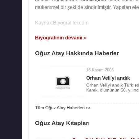
mükemmel bir şekilde sindirilmiştir. Yapıtları eleş
Kaynak:Biyografiler.com
Biyografinin devamı ››
Oğuz Atay Hakkında Haberler
16 Kasım 2006
Orhan Veli’yi andık
Orhan Veli’yi andık Türk ed
Kanık, ölümünün 56. yılınd
Tüm Oğuz Atay Haberleri ›››
Oğuz Atay Kitapları