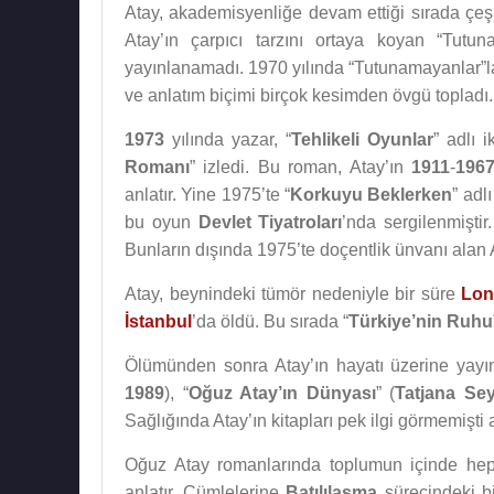
Atay, akademisyenliğe devam ettiği sırada çeşit
Atay’ın çarpıcı tarzını ortaya koyan “Tut
yayınlanamadı. 1970 yılında “Tutunamayanlar”
ve anlatım biçimi birçok kesimden övgü topladı.
1973
yılında yazar, “
Tehlikeli Oyunlar
” adlı 
Romanı
” izledi. Bu roman, Atay’ın
1911
-
196
anlatır. Yine 1975’te “
Korkuyu Beklerken
” adl
bu oyun
Devlet Tiyatroları
’nda sergilenmiştir
Bunların dışında 1975’te doçentlik ünvanı alan At
Atay, beynindeki tümör nedeniyle bir süre
Lon
İstanbul
’da öldü. Bu sırada “
Türkiye’nin Ruhu
Ölümünden sonra Atay’ın hayatı üzerine yayınl
1989
), “
Oğuz Atay’ın Dünyası
” (
Tatjana Se
Sağlığında Atay’ın kitapları pek ilgi görmemiş
Oğuz Atay romanlarında toplumun içinde hep
anlatır. Cümlelerine
Batılılaşma
sürecindeki bi