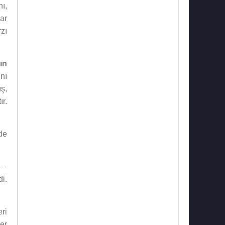
ı,
ar
zı
ın
ını
ş,
ır.
de
–
di.
ri
er