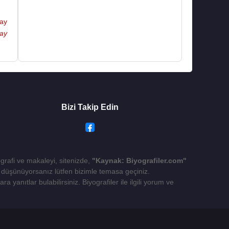
ay
ay
Bizi Takip Edin
ografi ve makaleyi, sitenizde,
"Kaynak: Biyografiler.com"
yı düşünüyorsanız lütfen bizimle temasa geçiniz.
 yanıtlar bulabilirsiniz. Biyografiler ile ilgili yorum ve