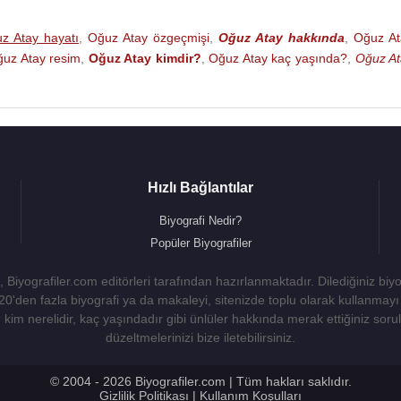
z Atay hayatı
,
Oğuz Atay özgeçmişi
,
Oğuz Atay hakkında
,
Oğuz At
uz Atay resim
,
Oğuz Atay kimdir?
,
Oğuz Atay kaç yaşında?
,
Oğuz At
Hızlı Bağlantılar
Biyografi Nedir?
Popüler Biyografiler
 Biyografiler.com editörleri tarafından hazırlanmaktadır. Dilediğiniz biy
 20'den fazla biyografi ya da makaleyi, sitenizde toplu olarak kullanma
kim nerelidir, kaç yaşındadır gibi ünlüler hakkında merak ettiğiniz sorulara
düzeltmelerinizi bize iletebilirsiniz.
© 2004 - 2026 Biyografiler.com | Tüm hakları saklıdır.
Gizlilik Politikası
|
Kullanım Koşulları