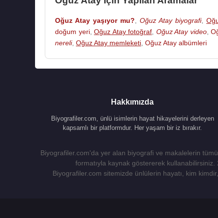
Oğuz Atay İçin Yapılan Aramalar
Oğuz Atay yaşıyor mu?
,
Oğuz Atay biyografi
,
Oğu
doğum yeri
,
Oğuz Atay fotoğraf
,
Oğuz Atay video
,
Oğ
nereli
,
Oğuz Atay memleketi
,
Oğuz Atay albümleri
Hakkımızda
Biyografiler.com, ünlü isimlerin hayat hikayelerini derleyen
kapsamlı bir platformdur. Her yaşam bir iz bırakır.
Biyografiler.com'da yer alan biyografi ve makalelerin tümü,
formatıyla kaynak göstererek kullanabilirsiniz.
Biyografiler.com sitemizde ünlülerin hayatı, kim kimdir, 