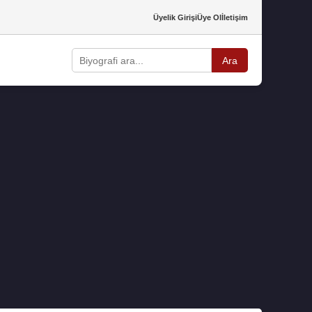
Üyelik Girişi
Üye Ol
İletişim
Ara