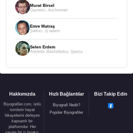
Murat Birsel
Gazeteci
,
Anchorman
Emre Matraş
Şarkıcı
,
İş adamı
Selen Erdem
Antrenör
,
Basketbolcu
,
Sporcu
Hakkımızda
Hızlı Bağlantılar
Bizi Takip Edin
Biyografiler.com, ünlü
Biyografi Nedir?
isimlerin hayat
Popüler Biyografiler
hikayelerini derleyen
kapsamlı bir
platformdur. Her
yaşam bir iz bırakır.