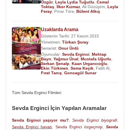
Özgür
,
Leyla Lydia Tuğutlu
,
Cemal
Toktaş
,
İlker Kızmaz
,
Ali Gözüşirin
,
Leyla
Feray
,
Pınar Töre
,
Bülent Alkış
Uzaklarda Arama
Gösterim Tarihi: 27 Kasım 2015
Yönetmen:
Türkan Şoray
Senarist:
Onur Ünlü
Oyuncular:
Sevda Erginci
,
Mehtap
Bayrı
,
Yağmur Ünal
,
Mustafa Uğurlu
,
Serkan Şenalp
,
Kaan Urgancıoğlu
,
Ekin Türkmen
,
Sema Keçik
,
Fatih Al
,
Fırat Tanış
,
Goncagül Sunar
Tüm Sevda Erginci Filmleri
Sevda Erginci İçin Yapılan Aramalar
Sevda Erginci yaşıyor mu?
,
Sevda Erginci biyografi
,
Sevda Erginci hayatı
,
Sevda Erginci özgeçmişi
,
Sevda