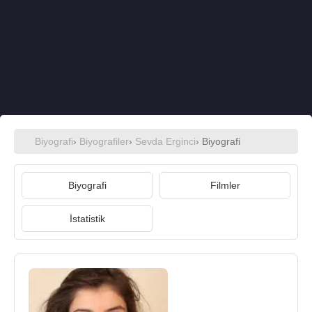
Biyografi
›
Biyografiler
›
Sevda Erginci
› Biyografi
Biyografi
Filmler
İstatistik