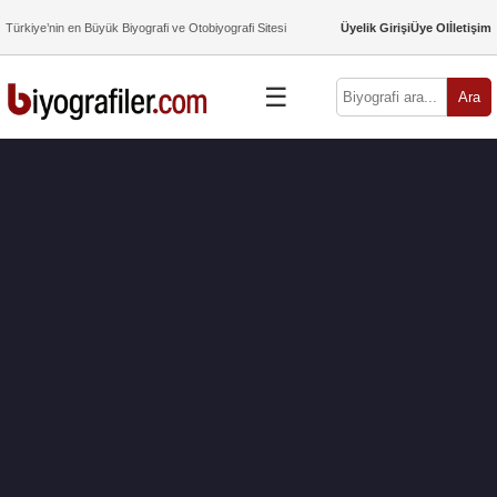
Türkiye’nin en Büyük Biyografi ve Otobiyografi Sitesi
Üyelik Girişi
Üye Ol
İletişim
☰
Ara