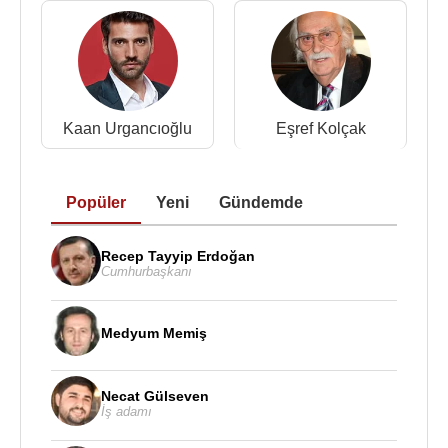
Kaan Urgancıoğlu
Eşref Kolçak
Popüler
Yeni
Gündemde
Recep Tayyip Erdoğan
Cumhurbaşkanı
Medyum Memiş
Necat Gülseven
İş adamı