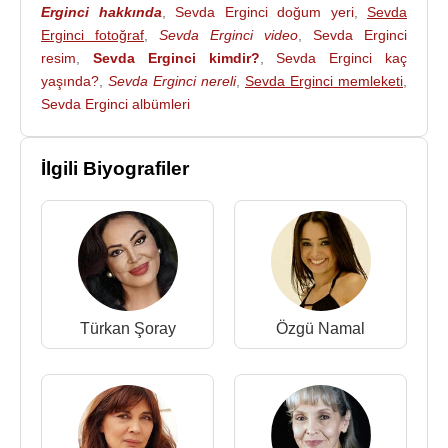
Erginci hakkında
,
Sevda Erginci doğum yeri
,
Sevda
Erginci fotoğraf
,
Sevda Erginci video
,
Sevda Erginci
resim
,
Sevda Erginci kimdir?
,
Sevda Erginci kaç
yaşında?
,
Sevda Erginci nereli
,
Sevda Erginci memleketi
,
Sevda Erginci albümleri
İlgili Biyografiler
Türkan Şoray
Özgü Namal