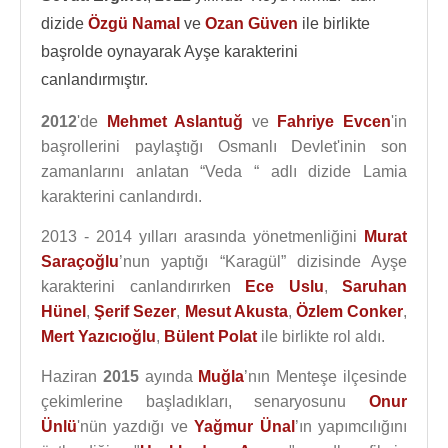
dizide
Özgü Namal
ve
Ozan Güven
ile birlikte
başrolde oynayarak Ayşe karakterini
canlandırmıştır.
2012
'de
Mehmet Aslantuğ
ve
Fahriye Evcen
'in
başrollerini paylaştığı Osmanlı Devlet'inin son
zamanlarını anlatan “Veda “ adlı dizide Lamia
karakterini canlandırdı.
2013 - 2014 yılları arasında yönetmenliğini
Murat
Saraçoğlu
’nun yaptığı “Karagül” dizisinde Ayşe
karakterini canlandırırken
Ece Uslu
,
Saruhan
Hünel
,
Şerif Sezer
,
Mesut Akusta
,
Özlem Conker
,
Mert Yazıcıoğlu
,
Bülent Polat
ile birlikte rol aldı.
Haziran
2015
ayında
Muğla
’nın Menteşe ilçesinde
çekimlerine başladıkları, senaryosunu
Onur
Ünlü
'nün yazdığı ve
Yağmur Ünal
’ın yapımcılığını