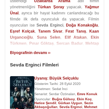
üstlendiği "
Uzaklarda Arama
" adlı filmin
yönetmenliğini
Türkan Şoray
yapacak.
Yağmur
Ünal
, ayrıca bir hayat kadınını canlandıracağı bu
filmde ilk defa oyunculuk da yapacak. Filmin
oyuncuları ise
Sevda Erginci
,
Doğa Konakoğlu
,
Eşref Kolçak
,
Tanem Sivar
,
Fırat Tanış
,
Kaan
Urgancıoğlu
,
Suna Selen
,
Elif Atakan
,
Ekin
Türkmen
,
Pınar Göktaş
,
Sercan Badur
,
Mehtap
Bayri
gibi oyuncular olmuştur.
Biyografinin devamı ››
Filmleri ve Dizileri
:
Sevda Erginci Filmleri
2015 - Uzaklarda Arama (sinema)
2013 - 2014 - Karagül (Ayşe) (TV Dizisi)
2012 - Veda (Lamia) (TV Dizisi)
Uyanış: Büyük Selçuklu
2012 - Koyu Kırmızı (Ayşe) (TV Dizisi)
Gösterim Tarihi: 28 Eylül 2020
Yönetmen:
Sedat İnci
Senarist:
Serdar Özönalan
,
Emre Konuk
Oyuncular:
Buğra Gülsoy
,
Ekin Koç
,
Kaynak:Biyografiler.com
Hatice Şendil
,
Gürkan Uygun
,
Sezin
Akbaşoğulları
,
Sevda Erginci
,
Mehmet