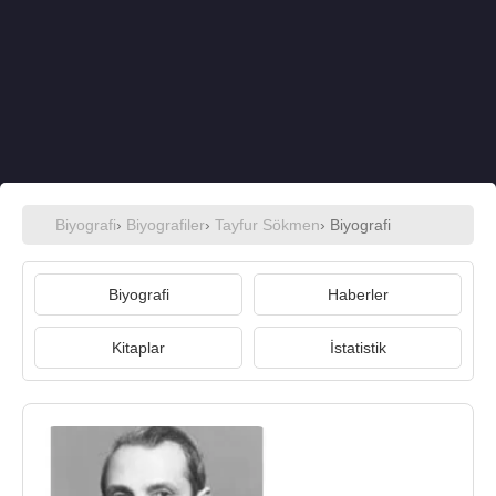
Biyografi
›
Biyografiler
›
Tayfur Sökmen
› Biyografi
Biyografi
Haberler
Kitaplar
İstatistik