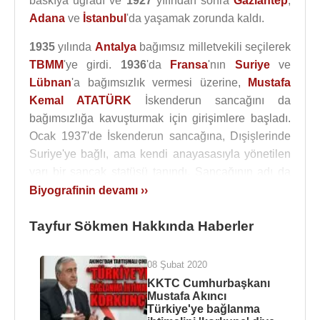
baskıya uğradı ve
1927
yılından sonra
Gaziantep
,
Adana
ve
İstanbul
'da yaşamak zorunda kaldı.
1935
yılında
Antalya
bağımsız milletvekili seçilerek
TBMM
'ye girdi.
1936
'da
Fransa
'nın
Suriye
ve
Lübnan
'a bağımsızlık vermesi üzerine,
Mustafa
Kemal ATATÜRK
İskenderun sancağını da
bağımsızlığa kavuşturmak için girişimlere başladı.
Ocak 1937'de İskenderun sancağına, Dışişlerinde
Suriye'ye bağlı, ama kendi anayasasıyla yönetilen
yarı bir sancak statüsü tanındı. Sancağının adı da
Hatay olarak değiştirildi. Aynı yıl Türkiye'nin verdiği
Biyografinin devamı ››
nota üzerine Fransa sorunun Milletler Cemiyeti'nde
Tayfur Sökmen Hakkında Haberler
çözülmesini istedi. Uluslararası koşulların da
dayatması sonucunda varılan anlaşmayla, Milletler
Cemiyeti
19 Mayıs
1937 tarihinde Hatay için bir
08 Şubat 2020
anayasa kabul etti. Uzun süren görüşmelerden
KKTC Cumhurbaşkanı
Mustafa Akıncı
sonra, Türk ve Fransızlardan oluşan bir kurulun
Türkiye'ye bağlanma
gözetiminde Hatay Cumhuriyeti'nin kurulduğunu