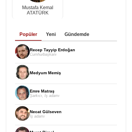
Mustafa Kemal
ATATÜRK
Popüler
Yeni
Gündemde
Recep Tayyip Erdoğan
Cumhurbaşkanı
Medyum Memiş
Emre Matraş
Şarkıcı
,
İş adamı
Necat Gülseven
İş adamı