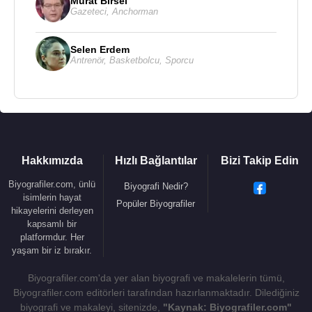
Murat Birsel
Gazeteci
,
Anchorman
Selen Erdem
Antrenör
,
Basketbolcu
,
Sporcu
Hakkımızda
Hızlı Bağlantılar
Bizi Takip Edin
Biyografiler.com, ünlü
Biyografi Nedir?
isimlerin hayat
Popüler Biyografiler
hikayelerini derleyen
kapsamlı bir
platformdur. Her
yaşam bir iz bırakır.
Biyografiler.com'da yer alan biyografi ve makalelerin tümü,
Biyografiler.com editörleri tarafından hazırlanmaktadır. Dilediğiniz
biyografi ve makaleyi, sitenizde,
"Kaynak: Biyografiler.com"