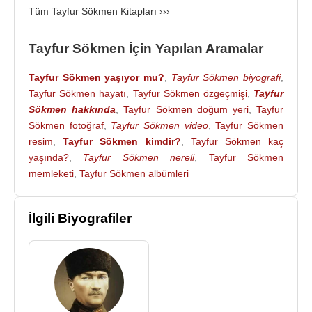
Tüm Tayfur Sökmen Kitapları ›››
Tayfur Sökmen, 3 Mart
1980
İstanbul’da 88 yaşında
ölmüştür. Zincirlikuyu mezarlığına defnedilmiştir.
Tayfur Sökmen İçin Yapılan Aramalar
Kaynak:Biyografiler.com
Tayfur Sökmen yaşıyor mu?
,
Tayfur Sökmen biyografi
,
Tayfur Sökmen hayatı
,
Tayfur Sökmen özgeçmişi
,
Tayfur
Sökmen hakkında
,
Tayfur Sökmen doğum yeri
,
Tayfur
Sökmen fotoğraf
,
Tayfur Sökmen video
,
Tayfur Sökmen
resim
,
Tayfur Sökmen kimdir?
,
Tayfur Sökmen kaç
yaşında?
,
Tayfur Sökmen nereli
,
Tayfur Sökmen
memleketi
,
Tayfur Sökmen albümleri
İlgili Biyografiler