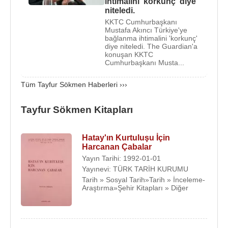
ihtimalini 'korkunç' diye
ilan etti. Cumhurbaşkanlığına da
Tayfur Sökmen
'i
niteledi.
seçti.
KKTC Cumhurbaşkanı
Mustafa Akıncı Türkiye'ye
bağlanma ihtimalini 'korkunç'
Hatay Cumhuriyeti 29 Haziran
1939
tarihinde Millet
diye niteledi. The Guardian'a
Meclisi kararıyla Türkiye Cumhuriyetine katıldı.
konuşan KKTC
Cumhurbaşkanı Musta...
Cumhurbaşkanlığı görevi sona eren Tayfur
Sökmen, 1950'ye değin Antalya, 1950-1954'de
Tüm Tayfur Sökmen Haberleri ›››
Hatay milletvekili olarak
TBMM
'de yer aldı. 1969'da
kontenjan senatörü olarak Cumhuriyet Senatosu'na
Tayfur Sökmen Kitapları
girdi. 1975'te etkin siyasal yaşamdan çekildi.
Hatay'ın Kurtuluşu İçin
Tayfur Sökmen, evli idi ve 6 çocuğu vardı.
Türkiye
Harcanan Çabalar
Büyük Millet Meclisi
Başkanvekilliği görevlerinde
Yayın Tarihi: 1992-01-01
bulunan
Murat Sökmenoğlu
(d.1945- ö.2014)
Yayınevi: TÜRK TARİH KURUMU
oğludur.
Tarih » Sosyal Tarih»Tarih » İnceleme-
Araştırma»Şehir Kitapları » Diğer
Tayfur Sökmen, "Hatay'ın kurtuluşu İçin Harcanan
Çabalar" (1978) adlı kitabında Hatay sorununu
ayrıntılarıyla ele almıştır.