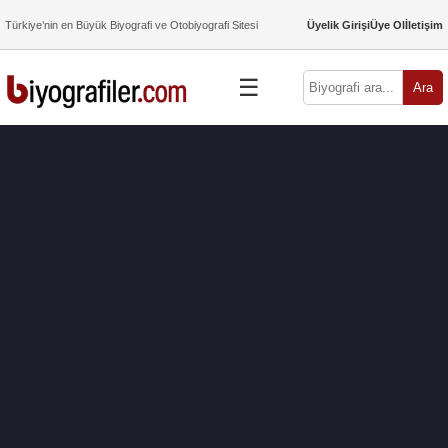
Türkiye’nin en Büyük Biyografi ve Otobiyografi Sitesi
Üyelik Girişi
Üye Ol
İletişim
☰
Ara