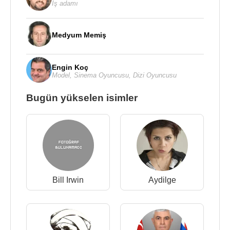
İş adamı
Medyum Memiş
Engin Koç
Model
,
Sinema Oyuncusu
,
Dizi Oyuncusu
Bugün yükselen isimler
Bill Irwin
Aydilge