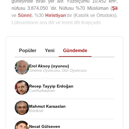
güneyinde İsrail yer alır. Yüzölçümü 10,452 km²,
nüfusu 3.874.050 'dir. Nüfusu %70 Müslüman (
Şii
ve
Sünni
), %30
Hıristiyan
'dır (Katolik ve Ortodoks).
Lübnanlıların ana dili ve resmi dili Arapçadır.
Popüler
Yeni
Gündemde
Erol Aksoy (oyuncu)
Sinema Oyuncusu
,
Dizi Oyuncusu
Recep Tayyip Erdoğan
Cumhurbaşkanı
Mahmut Karaaslan
Bürokrat
Necat Gülseven