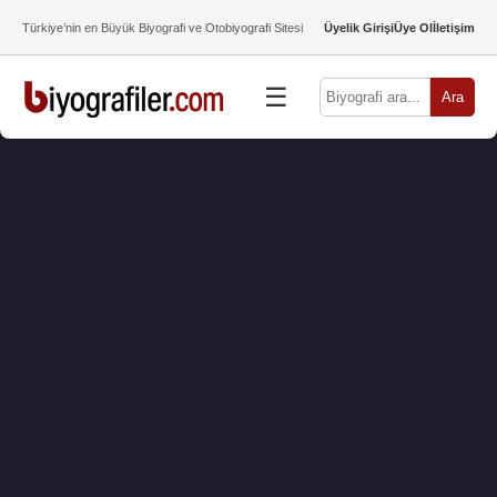
Türkiye’nin en Büyük Biyografi ve Otobiyografi Sitesi
Üyelik Girişi
Üye Ol
İletişim
☰
Ara