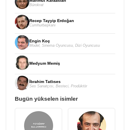
Mahmut Karaaslan
Bürokrat
Recep Tayyip Erdoğan
Cumhurbaşkanı
Engin Koç
Model
,
Sinema Oyuncusu
,
Dizi Oyuncusu
Medyum Memiş
İbrahim Tatlıses
Ses Sanatçısı
,
Besteci
,
Prodüktör
Bugün yükselen isimler