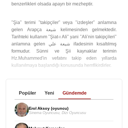
benzerlikleri olsada apayrı bir mezheptir.
"Şia" terimi "takipçiler" veya "izdeşler" anlamına
gelen Arapça شيعة kelimesinden gelmektedir.
Tarihteki kullanım "Şiat-ı Ali" yani "Ali'nin takipçileri"
anlamına gelen شيعة علي ifadesinin kısaltılmış
formudur. Sünni ve Şii kaynaklar terimin
Hz.Muhammed'in vefatını takip eden yıllarda
kullanılmaya başlandığı konusunda hemfikirdirler.
Popüler
Yeni
Gündemde
Erol Aksoy (oyuncu)
Sinema Oyuncusu
,
Dizi Oyuncusu