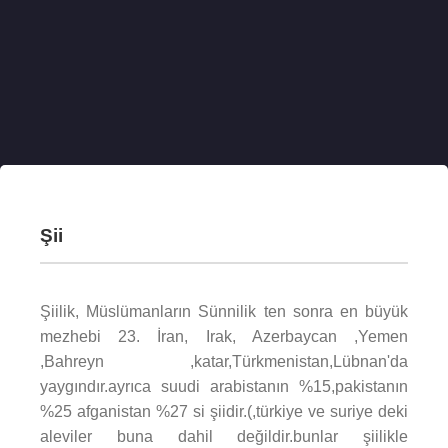
Şii
Şiilik, Müslümanların Sünnilik ten sonra en büyük
mezhebi 23. İran, Irak, Azerbaycan ,Yemen
,Bahreyn ,katar,Türkmenistan,Lübnan'da
yaygındır.ayrıca suudi arabistanın %15,pakistanın
%25 afganistan %27 si şiidir.(,türkiye ve suriye deki
aleviler buna dahil değildir.bunlar şiilikle