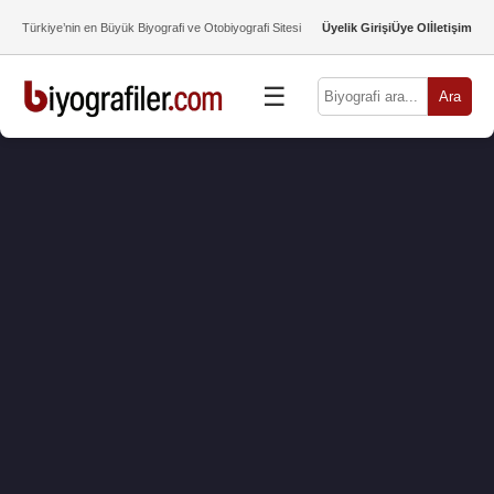
Türkiye’nin en Büyük Biyografi ve Otobiyografi Sitesi
Üyelik Girişi
Üye Ol
İletişim
☰
Ara