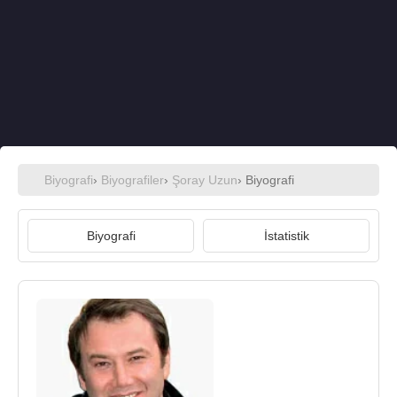
Biyografi
›
Biyografiler
›
Şoray Uzun
› Biyografi
Biyografi
İstatistik