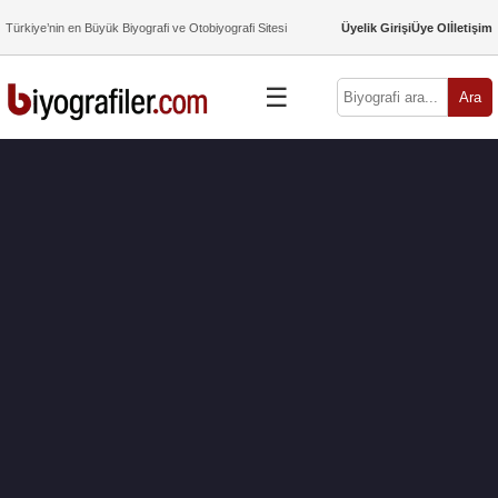
Türkiye’nin en Büyük Biyografi ve Otobiyografi Sitesi
Üyelik Girişi
Üye Ol
İletişim
☰
Ara