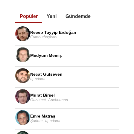
1992 - Mahallenin Muhtarları (Ferhat) (TV Dizisi)
1992 - Karşı Show (TV Dizisi)
Popüler
Yeni
Gündemde
1992 - Denize Hançer Düştü (Sinema Filmi)
1989 - İz Peşinde (Faruk) (TV Dizisi)
1989 - Gençler (TV Dizisi)
Recep Tayyip Erdoğan
Cumhurbaşkanı
1988 - Salıncakta Üç Kişi (Dans öğrencisi) (Sinema
Filmi)
1987 - Yalnızlık Bir Şarkıdır (Sinema Filmi)
Medyum Memiş
1987 - Belene (Bulgar Askeri) (TV Dizisi) (2 Bölüm)
Necat Gülseven
İş adamı
Kaynak:Biyografiler.com
Murat Birsel
Gazeteci
,
Anchorman
Emre Matraş
Şarkıcı
,
İş adamı