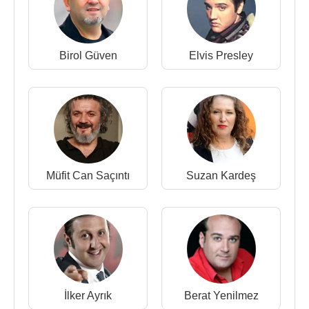
2005 - Sonradan Görme (Bülent) (TV Dizisi)
2002 - Öyle Bir Sevda ki (TV Filmi)
2001 - Derman Bey (TV Dizisi)
2000 - Zülküf ile Zarife (TV Filmi)
Birol Güven
Elvis Presley
2000 - Bizim Çocuklar (TV Dizisi)
1999 - Köstebek (2) (TV Dizisi)
1998 - Cumhuriyet (Sinema Filmi)
1997 - Ruhsar (
Elvis Presley
) (TV Dizisi)
1997 - Baskül Ailesi (Güven) (TV Dizisi)
1996 - Süt Kardeşler (TV Dizisi)
Müfit Can Saçıntı
Suzan Kardeş
1995 - Evdekiler (Levent'in kayınbiraderi ) (TV
Dizisi)
1995 - Bizim Ev (Doktor / Kemal Denizbey) (TV
Dizisi)
1994 - 1998 - Kaygısızlar (Kültigin (TV Dizisi)
1994 - Geçmişin İzleri (TV Filmi)
1993 - Barışta Savaşanlar (TV Dizisi)
İlker Ayrık
Berat Yenilmez
1992 - Romeo Ve Juliet (Kısa Film)