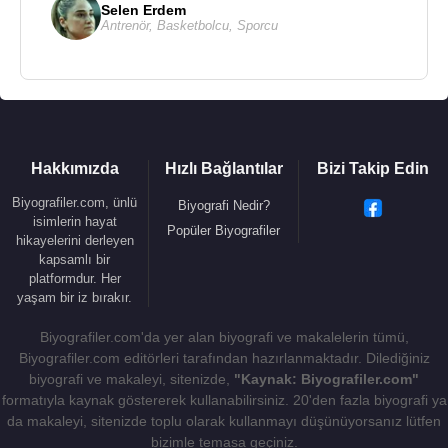
Selen Erdem
Antrenör
,
Basketbolcu
,
Sporcu
Hakkımızda
Hızlı Bağlantılar
Bizi Takip Edin
Biyografiler.com, ünlü
Biyografi Nedir?
isimlerin hayat
Popüler Biyografiler
hikayelerini derleyen
kapsamlı bir
platformdur. Her
yaşam bir iz bırakır.
Biyografiler.com'da yer alan biyografi ve makalelerin tümü,
Biyografiler.com editörleri tarafından hazırlanmaktadır. Dilediğiniz
biyografi ve makaleyi, sitenizde,
"Kaynak: Biyografiler.com"
formatıyla kaynak göstererek kullanabilirsiniz. 20'den fazla biyografi ya
da makaleyi, sitenizde toplu olarak kullanmayı düşünüyorsanız lütfen
bizimle temasa geçiniz.