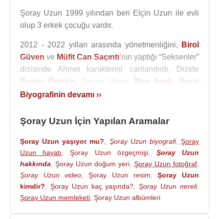
Şoray Uzun 1999 yılından beri Elçin Uzun ile evli
olup 3 erkek çocuğu vardır.
2012 - 2022 yılları arasında yönetmenliğini,
Birol
Güven
ve
Müfit Can Saçıntı
’nın yaptığı “Seksenler”
dizisinde Ahmet karakterini canlandırdı. Dizide
Rasim Öztekin
,
Şoray Uzun
,
İlker Ayrık
,
Berat
Yenilmez
,
Begüm Öner
,
Suzan Kardeş
,
Özlem
Biyografinin devamı ››
Türkad
,
Serhat Kılıç
,
Yasemin Çonka
,
Ayşe
Tolga
,
Vural Çelik
,
Ceyhun Fersoy
,
Necmi Yapıcı
,
Şoray Uzun İçin Yapılan Aramalar
Onur Dilber
,
Hacı Ali Konuk
ile birlikte rol aldı.
Şoray Uzun yaşıyor mu?
,
Şoray Uzun biyografi
,
Şoray
2013 yılında
TRT
1'de yayınlanan "Cevap Soruda"
Uzun hayatı
,
Şoray Uzun özgeçmişi
,
Şoray Uzun
isimli yarışma programını sundu. Ayrıca kendisi
hakkında
,
Şoray Uzun doğum yeri
,
Şoray Uzun fotoğraf
,
Ersen ve Dadaşların 1988'de çıkardığı albümde yer
Şoray Uzun video
,
Şoray Uzun resim
,
Şoray Uzun
alan Bekle Sevgilim Yaz Gelir şarkısına çekilen
kimdir?
,
Şoray Uzun kaç yaşında?
,
Şoray Uzun nereli
,
Şoray Uzun memleketi
,
Şoray Uzun albümleri
klipte oynamıştır.
Filmleri ve Dizileri
: