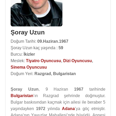
Şoray Uzun
Doğum Tarihi:
09.Haziran.1967
Şoray Uzun kaç yaşında :
59
Burcu:
İkizler
Meslek:
Tiyatro Oyuncusu
,
Dizi Oyuncusu
,
Sinema Oyuncusu
Doğum Yeri:
Razgrad, Bulgaristan
Şoray Uzun
, 9 Haziran
1967
tarihinde
Bulgaristan
’ın Razgrad şehrinde doğmuştur.
Bulgar baskısından kaçmak için ailesi ile beraber 5
yaşındayken
1972
yılında
Adana
’ya göç etmiştir.
Adana’nın Yavuzlar Mahallesi’nde büyüdü. Annesi