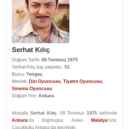
Serhat Kılıç
Doğum Tarihi:
08.Temmuz.1975
Serhat Kılıç kaç yaşında :
51
Burcu:
Yengeç
Meslek:
Dizi Oyuncusu
,
Tiyatro Oyuncusu
,
Sinema Oyuncusu
Doğum Yeri:
Ankara
Mustafa
Serhat Kılıç
, 08 Temmuz
1975
tarihinde
Ankara
’da doğmuştur. Aslen
Malatya
’lıdır.
Çocukluğu Ankara’da geçmiştir.