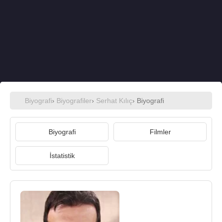
Biyografi
›
Biyografiler
›
Serhat Kılıç
› Biyografi
Biyografi
Filmler
İstatistik