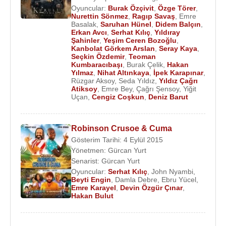
Oyuncular:
Burak Özçivit
,
Özge Törer
,
tiyatro ve televizyon çalışmalarını başlattı.
Nurettin Sönmez
,
Ragıp Savaş
,
Emre
Basalak
,
Saruhan Hünel
,
Didem Balçın
,
2012 yılında
Elif Neylan Levent
ile birlikte
Erkan Avcı
,
Serhat Kılıç
,
Yıldıray
Şahinler
,
Yeşim Ceren Bozoğlu
,
Cats&Dogs adlı bir prodüksiyon şirketi kurmuştur.
Kanbolat Görkem Arslan
,
Seray Kaya
,
Seçkin Özdemir
,
Teoman
“Benim Annem Bir Melek” adlı dizisinde ve Şehir
Kumbaracıbaşı
,
Burak Çelik
,
Hakan
Yılmaz
,
Nihat Altınkaya
,
İpek Karapınar
,
Tiyatrosu’nda “İntiharın Genel Provası” adlı oyunda
Rüzgar Aksoy
,
Seda Yıldız
,
Yıldız Çağrı
oynamıştır.
Atiksoy
,
Emre Bey
,
Çağrı Şensoy
,
Yiğit
Uçan
,
Cengiz Coşkun
,
Deniz Barut
TRT’de 2000 – 2007 yılları arasında
Üstün
Dökmen
'in Mutluluğun Anahtarı Küçük Şeyler
Robinson Crusoe & Cuma
"dramatizasyonlarının hazırlanması ve
Gösterim Tarihi: 4 Eylül 2015
canlandırılması"nı yaptı. 2009- 2010 yılları arasında
Yönetmen:
Gürcan Yurt
Fox Tv
’de yayınlanan “Uyanık Bar” isimli bir
Senarist:
Gürcan Yurt
proğram yaptı, "Serji” karakteri ile sundu. 2010
Oyuncular:
Serhat Kılıç
,
John Nyambi
,
Beyti Engin
,
Damla Debre
,
Ebru Yücel
,
yılında
Zülfü Livaneli
'nin 'Veda' filminde
Atatürk
'ün
Emre Karayel
,
Devin Özgür Çınar
,
sağ kolu
Salih Bozok
'u canlandırdı.
Hakan Bulut
2010 – 2011 yıllarında Turkmax’da yayınlanan