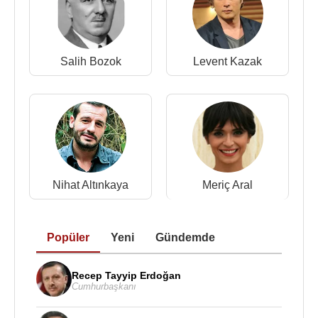
2000 - Azizname, Ankara Devlet Tiyatrosu
2002 - Taşrada Bir Gün, Ankara Devlet Tiyatrosu
2003 - Scapin’in Dolapları, Erzurum Devlet
Salih Bozok
Levent Kazak
Tiyatrosu
2003 - Morgan Dağından İniş, Erzurum Devlet
Tiyatrosu
2004 - Beğendiğiniz Gibi, Erzurum Devlet Tiyatrosu
2004 - Memurin Faslı , Erzurum Devlet Tiyatrosu
2005 - Sevgili Doktor , Erzurum Devlet Tiyatrosu
2005 - Karımla Evleniyorum, Erzurum Devlet
Nihat Altınkaya
Meriç Aral
Tiyatrosu
2006 - Böcek, DOT tiyatrosu
2007 - Oyunun Oyunu, Beşiktaş Kültür Merkezi
Popüler
Yeni
Gündemde
2008 - Vur Yağmala Yeniden, DOT tiyatrosu
2009 - 2000 - İntiharın Genel Provası, İstanbul Şehir
Recep Tayyip Erdoğan
Tiyatrosu
Cumhurbaşkanı
2017 - Tek Kişilik Şehir, Sahne Ankara