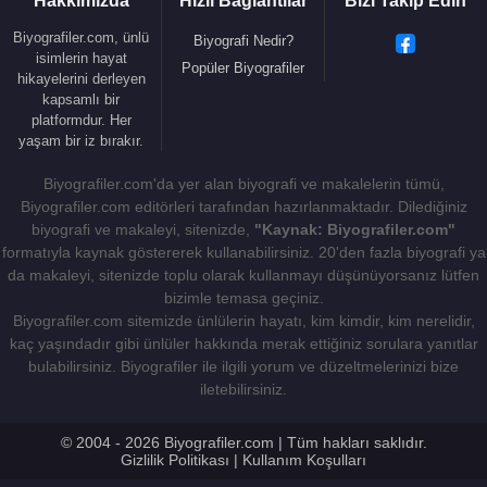
Hakkımızda
Hızlı Bağlantılar
Bizi Takip Edin
2010 - 2011 - Ezel (Kenanın Abisi )(TV Dizisi)
2010 - Heberler (Serhat) (TV Dizisi)
Biyografiler.com, ünlü
Biyografi Nedir?
2010 - Veda (
Salih Bozok
(30-57 yaş)) (film)
isimlerin hayat
Popüler Biyografiler
hikayelerini derleyen
2009 - Benim Annem Bir Melek (İbadullah)(TV
kapsamlı bir
Dizisi)
platformdur. Her
2008 - 2009 - Yol Arkadaşım (İlker Elmastaş)(TV
yaşam bir iz bırakır.
Dizisi)
Biyografiler.com'da yer alan biyografi ve makalelerin tümü,
2008 - Nokta (Selim) (film)
Biyografiler.com editörleri tarafından hazırlanmaktadır. Dilediğiniz
2006 - 2008 - Hatırla Sevgili (Kamil)(TV Dizisi)
biyografi ve makaleyi, sitenizde,
"Kaynak: Biyografiler.com"
2001 - Saksıdaki Ağaç (Durmuş)(TV Dizisi)
formatıyla kaynak göstererek kullanabilirsiniz. 20'den fazla biyografi ya
2000 - Bizim Evin Halleri (Karl Gurur)(TV Dizisi)
da makaleyi, sitenizde toplu olarak kullanmayı düşünüyorsanız lütfen
bizimle temasa geçiniz.
Biyografiler.com sitemizde ünlülerin hayatı, kim kimdir, kim nerelidir,
kaç yaşındadır gibi ünlüler hakkında merak ettiğiniz sorulara yanıtlar
Kaynak:Biyografiler.com
bulabilirsiniz. Biyografiler ile ilgili yorum ve düzeltmelerinizi bize
iletebilirsiniz.
© 2004 - 2026 Biyografiler.com | Tüm hakları saklıdır.
Gizlilik Politikası
|
Kullanım Koşulları