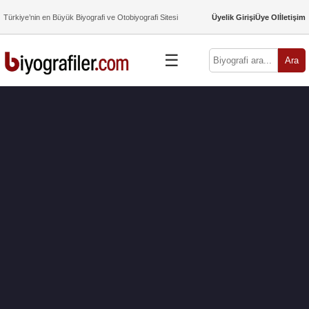
Türkiye’nin en Büyük Biyografi ve Otobiyografi Sitesi
Üyelik Girişi
Üye Ol
İletişim
☰
Ara