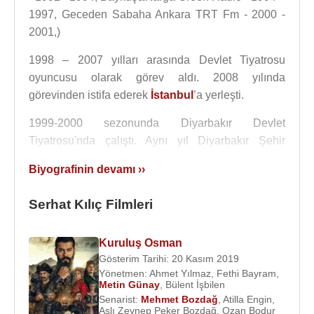
1997, Geceden Sabaha Ankara TRT Fm - 2000 -
2001,)
1998 – 2007 yılları arasında Devlet Tiyatrosu
oyuncusu olarak görev aldı. 2008 yılında
görevinden istifa ederek
İstanbul
’a yerleşti.
1999-2000 sezonunda Diyarbakır Devlet
Tiyatrosu'nda çalıştı. Aynı yıl Diyarbakır Şehir
Tiyatroları'nda sahne ve oyunculuk dersi verdi ve
Biyografinin devamı ››
burada Barış Adası adlı oyunu yönetti.
Serhat Kılıç Filmleri
2002 yılında tayin edildiği Erzurum Devlet
Tiyatrosu'nda 2008 yılına kadar görev yaptı. 2008
yılında Devlet Tiyatrolarındaki görevinden istifa
Kuruluş Osman
ederek çalışmalarına İstanbul'da devam etmeye
Gösterim Tarihi: 20 Kasım 2019
başladı. 2006 yılından itibaren de Erzurum Devlet
Yönetmen:
Ahmet Yılmaz
,
Fethi Bayram
,
Metin Günay
,
Bülent İşbilen
Tiyatrosundaki görevi devam ederken bir yandan
Senarist:
Mehmet Bozdağ
,
Atilla Engin
,
İstanbul’da da Tiyatro Dot, BKM gibi, tiyatrolarda,
Aslı Zeynep Peker Bozdağ
,
Ozan Bodur