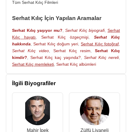
“Heberler” adlı proğramda "
Mehmet Ali Alabora
,
Tüm Serhat Kılıç Filmleri
Levent Kazak
,
Mahir İpek
ile birlikte" görev aldı.
2011 yılında ise Show Tv’de “Paranoyak” adında
Serhat Kılıç İçin Yapılan Aramalar
Tek kişilik show programı yaptı.
Serhat Kılıç yaşıyor mu?
,
Serhat Kılıç biyografi
,
Serhat
Serhat Kılıç, 2012 yılında
TRT
’de başlayan
Kılıç hayatı
,
Serhat Kılıç özgeçmişi
,
Serhat Kılıç
“Seksenler” dizisindeki “Ergun Plak” rolü ile
hakkında
,
Serhat Kılıç doğum yeri
,
Serhat Kılıç fotoğraf
,
sevilerek iyice tanındı.
Serhat Kılıç video
,
Serhat Kılıç resim
,
Serhat Kılıç
kimdir?
,
Serhat Kılıç kaç yaşında?
,
Serhat Kılıç nereli
,
2014
yılı sonunda ise "Hepimiz sanatçı doğduk...
Serhat Kılıç memleketi
,
Serhat Kılıç albümleri
Sonra n'oldu?" cümlesiyle sanatta farkındalığı
arttırmak ve farklı sanat dallarında uluslararası
İlgili Biyografiler
düzeyde sanatçı adayları kazandırabilmek için;
oyunculuk, yazarlık, müzik ve dans eğitimleri
üzerine uluslararası denkliği olan belge, sertifika ve
diploma programlarının yanı sıra; çok sesli gençlik
ve çocuk koroları, diksiyon, yaratıcı drama, medya
okur - yazarlığı, hobi kulüpleri, özel amaçlı eğitimler
gibi programlar sunan
OKUL Serhat Kılıç
’ı
Mahir İpek
Zülfü Livaneli