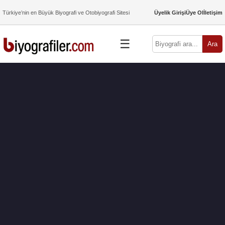
Türkiye’nin en Büyük Biyografi ve Otobiyografi Sitesi
Üyelik Girişi
Üye Ol
İletişim
☰
Ara