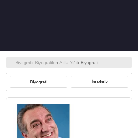
Biyografi
›
Biyografiler
›
Atilla Yiğit
› Biyografi
Biyografi
İstatistik