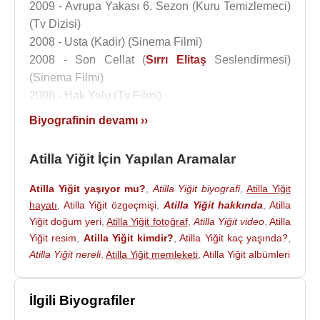
2009 - Avrupa Yakası 6. Sezon (Kuru Temizlemeci)
(Tv Dizisi)
2008 - Usta (Kadir) (Sinema Filmi)
2008 - Son Cellat (
Sırrı Elitaş
Seslendirmesi)
(Sinema Filmi)
2008 - Hak Yolu (Tv Filmi)
2008 - Dur Yolcu (Seslendirme) (Tv Dizisi)2008
Biyografinin devamı ››
2007 - İstiklal: Şehit Kamil (Erol Alpsoykan
Seslendirmesi) (Tv Filmi)
Atilla Yiğit İçin Yapılan Aramalar
2007 - Kurtlar Vadisi Pusu (Yalçın Güzelce
Seslendirmesi) (Tv Dizisi)
Atilla Yiğit yaşıyor mu?
,
Atilla Yiğit biyografi
,
Atilla Yiğit
2007 - Kavak Yelleri (Okul Müdürü) (Tv Dizisi)
hayatı
,
Atilla Yiğit özgeçmişi
,
Atilla Yiğit hakkında
,
Atilla
2007 - Hicran Sokağı (
Ali Tutal
Seslendirmesi)
Yiğit doğum yeri
,
Atilla Yiğit fotoğraf
,
Atilla Yiğit video
,
Atilla
(Sinema Filmi)
Yiğit resim
,
Atilla Yiğit kimdir?
,
Atilla Yiğit kaç yaşında?
,
Atilla Yiğit nereli
,
Atilla Yiğit memleketi
,
Atilla Yiğit albümleri
2007 - Fedai (İsmail) (Tv Dizisi)
2006 - İki Aile (Erdoğan) (Tv Dizisi)
2006 - Tarık Ve Diğerleri (Belediye Başkanı) (Tv
İlgili Biyografiler
Dizisi)