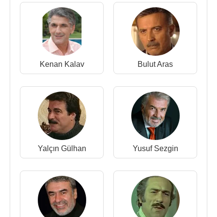
2006 - Sahte Prenses (Tv Dizisi)
2006 - Sahte Prenses (Tv Dizisi)
2006 - Orman Çetesi (Türkçe Seslendirme)
(Sinema Filmi)
2006 - Binbir Gece (Tv Dizisi)
Kenan Kalav
Bulut Aras
2006 - Anadolu Kaplanı (Tv Dizisi)
2006 - Akbabalar (Sinema Filmi)
2005 - Ver Elini İstanbul (Kurban) (Tv Dizisi)
2005 - Mızgin (Bedirhan) (Tv Filmi)2005
2005 - Kurtlar Vadisi Irak (Yavuz İmsel
Seslendirmesi) (Sinema Filmi)
2005 - Hırsız Polis (Tv Dizisi)
Yalçın Gülhan
Yusuf Sezgin
2005 - Hazan (Bedirhan) (Tv Dizisi)
2005 - Emret Komutanım (Tv Dizisi)
2005 - Davetsiz Misafir (Tv Dizisi)
2005 - Büyük Tuzak (Gizli Örgüt Adamı) (Tv Filmi)
2005 - Belalı Baldız (Özcan) (Tv Dizisi)
2004 - Paydos (Tv Filmi)