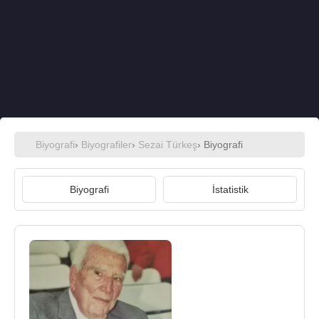
Biyografi
›
Biyografiler
›
Sezai Türkeş
› Biyografi
Biyografi
İstatistik