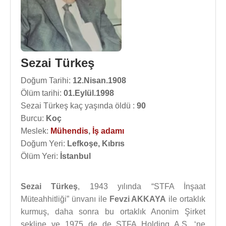
Sezai Türkeş
Doğum Tarihi:
12.Nisan.1908
Ölüm tarihi:
01.Eylül.1998
Sezai Türkeş kaç yaşında öldü :
90
Burcu:
Koç
Meslek:
Mühendis
,
İş adamı
Doğum Yeri:
Lefkoşe, Kıbrıs
Ölüm Yeri:
İstanbul
Sezai Türkeş
, 1943 yılında “STFA İnşaat
Müteahhitliği” ünvanı ile
Fevzi AKKAYA
ile ortaklık
kurmuş, daha sonra bu ortaklık Anonim Şirket
şekline ve 1975 de de STFA Holding A.Ş. ‘ne