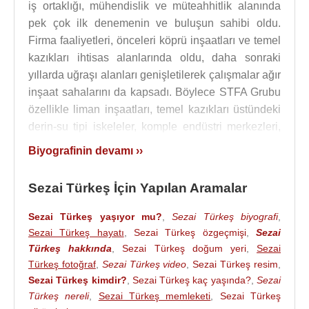
iş ortaklığı, mühendislik ve müteahhitlik alanında
pek çok ilk denemenin ve buluşun sahibi oldu.
Firma faaliyetleri, önceleri köprü inşaatları ve temel
kazıkları ihtisas alanlarında oldu, daha sonraki
yıllarda uğraşı alanları genişletilerek çalışmalar ağır
inşaat sahalarını da kapsadı. Böylece STFA Grubu
özellikle liman inşaatları, temel kazıkları üstündeki
derin-su tipi iskeleler, komple endüstri merkezleri,
enerji nakil hattı işlerini başarıyla gerçekleştirdi.
Biyografinin devamı ››
60'lı yılların başlarına gelince deniz inşaatları
konusunda kazanılan geniş deneyim firmayı ana
Sezai Türkeş İçin Yapılan Aramalar
faaliyetlerini bu alanda yoğunlaştırmaya
götürmüştür.
Sezai Türkeş yaşıyor mu?
,
Sezai Türkeş biyografi
,
Sezai Türkeş hayatı
,
Sezai Türkeş özgeçmişi
,
Sezai
1943 yılında ortaklıklarını kağıt üzerine geçiren iki
Türkeş hakkında
,
Sezai Türkeş doğum yeri
,
Sezai
arkadaş, isimlerinin baş harflerini kullanarak 'ST-FA
Türkeş fotoğraf
,
Sezai Türkeş video
,
Sezai Türkeş resim
,
İnşaat Müteahhitliği' adı ile resmi olarak da ortak
Sezai Türkeş kimdir?
,
Sezai Türkeş kaç yaşında?
,
Sezai
olmuşlardır.
Sezai Türkeş
, 1943 yılında “STFA
Türkeş nereli
,
Sezai Türkeş memleketi
,
Sezai Türkeş