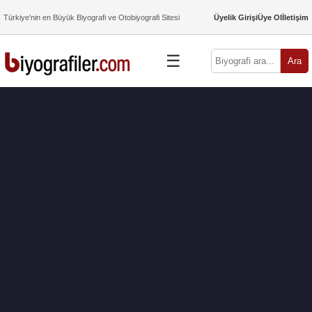
Türkiye’nin en Büyük Biyografi ve Otobiyografi Sitesi
Üyelik Girişi
Üye Ol
İletişim
☰
Ara