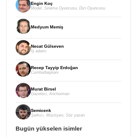
Engin Koç
Model
,
Sinema Oyuncusu
,
Dizi Oyuncusu
Medyum Memiş
Necat Gülseven
İş adamı
Recep Tayyip Erdoğan
Cumhurbaşkanı
Murat Birsel
Gazeteci
,
Anchorman
Semicenk
Şarkıcı
,
Müzisyen
,
Söz yazarı
Bugün yükselen isimler