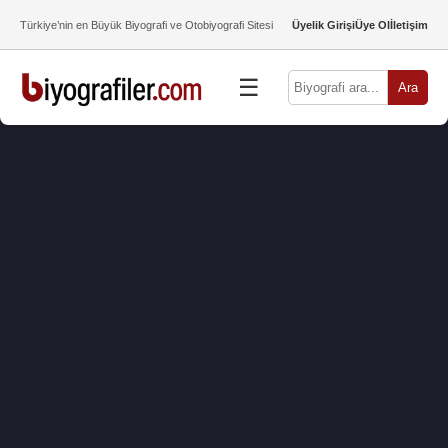
Türkiye’nin en Büyük Biyografi ve Otobiyografi Sitesi
Üyelik Girişi
Üye Ol
İletişim
☰
Ara