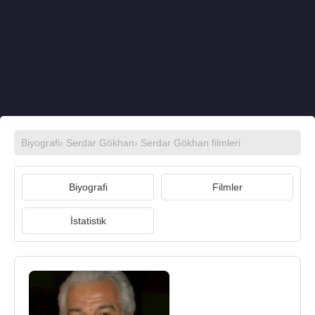
Biyografi
›
Serdar Gökhan
›
Serdar Gökhan filmleri
Biyografi
Filmler
İstatistik