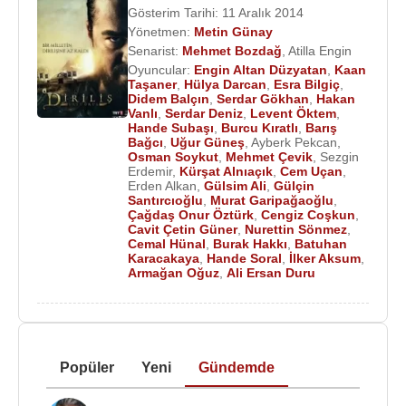
Gösterim Tarihi: 11 Aralık 2014
Yönetmen:
Metin Günay
Senarist:
Mehmet Bozdağ
,
Atilla Engin
Oyuncular:
Engin Altan Düzyatan
,
Kaan
Taşaner
,
Hülya Darcan
,
Esra Bilgiç
,
Didem Balçın
,
Serdar Gökhan
,
Hakan
Vanlı
,
Serdar Deniz
,
Levent Öktem
,
Hande Subaşı
,
Burcu Kıratlı
,
Barış
Bağcı
,
Uğur Güneş
,
Ayberk Pekcan
,
Osman Soykut
,
Mehmet Çevik
,
Sezgin
Erdemir
,
Kürşat Alnıaçık
,
Cem Uçan
,
Erden Alkan
,
Gülsim Ali
,
Gülçin
Santırcıoğlu
,
Murat Garipağaoğlu
,
Çağdaş Onur Öztürk
,
Cengiz Coşkun
,
Cavit Çetin Güner
,
Nurettin Sönmez
,
Cemal Hünal
,
Burak Hakkı
,
Batuhan
Karacakaya
,
Hande Soral
,
İlker Aksum
,
Armağan Oğuz
,
Ali Ersan Duru
Popüler
Yeni
Gündemde