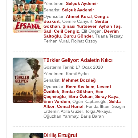
Yönetmen:
Selçuk Aydemir
Senarist:
Selçuk Aydemir
Oyuncular:
Ahmet Kural
,
Cengiz
Bozkurt
,
Cemile Canyurt
,
Serdar
Gökhan
,
Şinasi Yurtsever
,
Ayhan Taş
,
Sadi Celil Cengiz
,
Elif Ongan
,
Devrim
Saltoğlu
,
Burcu Gönder
,
Tuana Tezsay
,
Ferhan Vural
,
Rojhat Özsoy
Türkler Geliyor: Adaletin Kılıcı
Gösterim Tarihi: 17 Ocak 2020
Yönetmen:
Kamil Aydın
Senarist:
Mehmet Bozdağ
Oyuncular:
Emre Kıvılcım
,
Levent
Özdilek
,
Serdar Gökhan
,
Ece
Çeşmioğlu
,
Ebru Özkan
,
Seray Kaya
,
Eren Vurdem
,
Ogün Kaptanoğlu
,
Selda
Alkor
,
Cemal Hünal
,
Funda İlhan
,
Sezgin
Erdemir
,
Atilla Güzel
,
Tolga Akkaya
,
Oğuzhan Yarımay
,
Barış Baran
Diriliş Ertuğrul